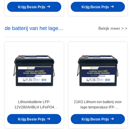
het Cycluslithium voor
45°C for Long-Lasting
Huistoestellen
Performance
Krijg Beste Prijs
Krijg Beste Prijs
de batterij van het lage
Bekijk meer > >
temperatuurlithium
Lithiumbatterie LFP-
21KG Lithium-ion batterij voor
12V280AHBLH LiFePO4
lage temperatuur lFP-
Langdurig en minder dan 2%
12V230AHBLH Opladen -30-60
zelfontladingspercentage
°C Prismatische cellen
Krijg Beste Prijs
Krijg Beste Prijs