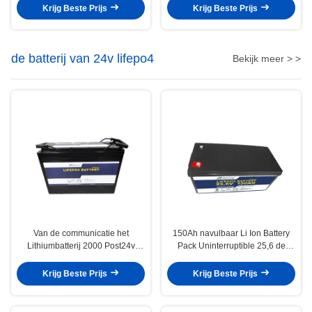
energiesysteem
Krijg Beste Prijs
Krijg Beste Prijs
de batterij van 24v lifepo4
Bekijk meer > >
Van de communicatie het
150Ah navulbaar Li Ion Battery
Lithiumbatterij 2000 Post24v
Pack Uninterruptible 25,6 de
LiFePO4 Batterij 24v 80ah Cycli
Batterijpak van V Lifepo4
Krijg Beste Prijs
Krijg Beste Prijs