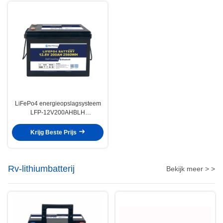
LiFePo4 energieopslagsysteem
LFP-12V200AHBLH
goedgekeurd voor
temperatuurbereik van -20°C tot
Krijg Beste Prijs
60°C
Rv-lithiumbatterij
Bekijk meer > >