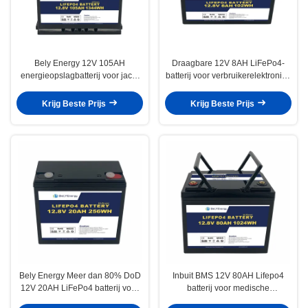
Bely Energy 12V 105AH
Draagbare 12V 8AH LiFePo4-
energieopslagbatterij voor jacht
batterij voor verbruikerelektronica
100% DOD zonne-energie
RV-communicatiestation
Krijg Beste Prijs
Krijg Beste Prijs
Bely Energy Meer dan 80% DoD
Inbuit BMS 12V 80AH Lifepo4
12V 20AH LiFePo4 batterij voor
batterij voor medische
energieopslag / golfkarren
consumentenelektronica Zonne-