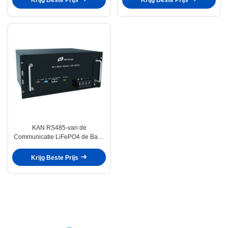
Krijg Beste Prijs
Krijg Beste Prijs
KAN RS485-van de
Communicatie LiFePO4 de Bank
48V 100Ah
Telecommunicatiebatterij met
Krijg Beste Prijs
LCD