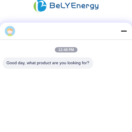
Sociale media
12:48 PM
Snel contact
Good day, what product are you looking for?
Tel.:
86-20-82038494
E-mail
sales@szbely.com
Adres:
4/F, Gebouw nr. 1, HuaWei KeGu Industry Park, Dalingshan
Town, Dongguan, Guangdong, China. PC: 523000