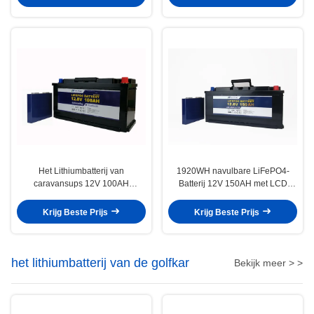
Het Lithiumbatterij van
1920WH navulbare LiFePO4-
caravansups 12V 100AH
Batterij 12V 150AH met LCD
LiFePO4 met het Verwarmen
Controle
Elementen Bluetooth
Krijg Beste Prijs
Krijg Beste Prijs
het lithiumbatterij van de golfkar
Bekijk meer > >