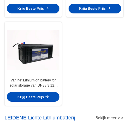
Opslag de Elektronikabatterij Van
100Ah LiFePO4 van de
de consument
Energieopslag
Krijg Beste Prijs
Krijg Beste Prijs
Van het Lithiumion battery for
solar storage van UN38.3 12V
200Ah het Zelf Verwarmen
Krijg Beste Prijs
LEIDENE Lichte Lithiumbatterij
Bekijk meer > >