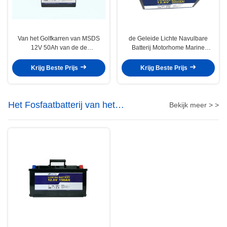
Van het Golfkarren van MSDS
de Geleide Lichte Navulbare
12V 50Ah van de de
Batterij Motorhome Marine
Energieopslag het Lithiumbatterij
Lithium Battery van 12V 300Ah
met Geleide Lamp
Krijg Beste Prijs
Krijg Beste Prijs
Het Fosfaatbatterij van het
Bekijk meer > >
lithiumijzer