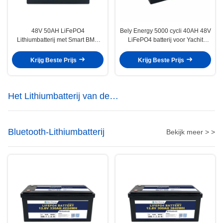
48V 50AH LiFePO4
Bely Energy 5000 cycli 40AH 48V
Lithiumbatterij met Smart BMS
LiFePO4 batterij voor Yachit
voor hernieuwbare energie voor
100% DOD zonne-gebruik
zeeschepen
Krijg Beste Prijs
Krijg Beste Prijs
Het Lithiumbatterij van de
energieopslag
Bluetooth-Lithiumbatterij
Bekijk meer > >