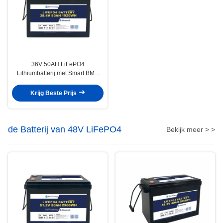
36V 50AH LiFePO4
Lithiumbatterij met Smart BMS
voor hernieuwbare energie voor
schepen en schepen
Krijg Beste Prijs
de Batterij van 48V LiFePO4
Bekijk meer > >