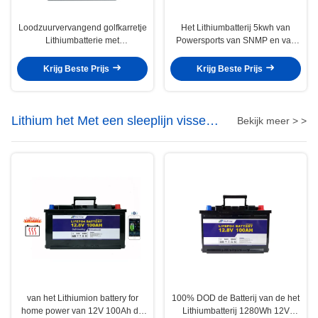
Loodzuurvervangend golfkarretje
Het Lithiumbatterij 5kwh van
Lithiumbatterie met
Powersports van SNMP en van
communicatiefunctie 48V40AH
de Vertoning voor
Golfcart/UTV/ATV
Krijg Beste Prijs
Krijg Beste Prijs
Lithium het Met een sleeplijn vissen
Bekijk meer > >
Motorbatterij
van het Lithiumion battery for
100% DOD de Batterij van de het
home power van 12V 100Ah de
Lithiumbatterij 1280Wh 12V