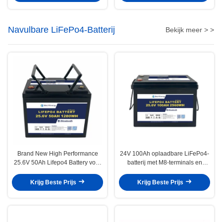
Navulbare LiFePo4-Batterij
Bekijk meer > >
Brand New High Performance
24V 100Ah oplaadbare LiFePo4-
25.6V 50Ah Lifepo4 Battery voor
batterij met M8-terminals en
elektrische gereedschappen en
beschermingsfuncties
apparaten
Krijg Beste Prijs
Krijg Beste Prijs