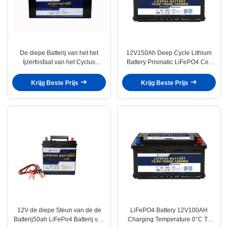
De diepe Batterij van het het
12V150Ah Deep Cycle Lithium
Ijzerfosfaat van het Cyclus
Battery Prismatic LiFePO4 Cell
Navulbare 12V 300Ah Lithium
Type Long-Lasting Performance
voor Auto's
For RV
Krijg Beste Prijs
Krijg Beste Prijs
12V de diepe Steun van de de
LiFePO4 Battery 12V100AH
Batterij50ah LiFePo4 Batterij van
Charging Temperature 0°C To