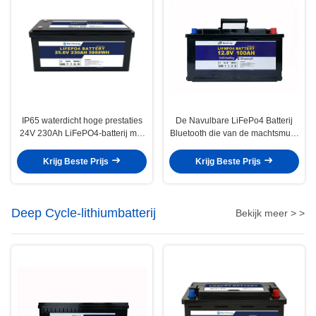
IP65 waterdicht hoge prestaties
De Navulbare LiFePo4 Batterij
24V 230Ah LiFePO4-batterij met
Bluetooth die van de machtsmuur
M8-terminal voor zeeschepen
12V 100Ah 100% DOD
verwarmen
Krijg Beste Prijs
Krijg Beste Prijs
Deep Cycle-lithiumbatterij
Bekijk meer > >