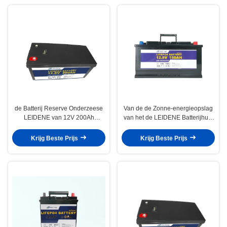
de Batterij Reserve Onderzeese
Van de de Zonne-energieopslag
LEIDENE van 12V 200Ah
van het de LEIDENE Batterijhuis
Powerwall Vertoningsbatterij
van 12V 150Ah LiFePo4 het
Systeembatterij
Krijg Beste Prijs
Krijg Beste Prijs