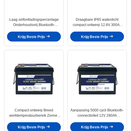
Laag zelfontladingspercentage
Draagbare IP65 waterdicht
Onderhoudsvrij Bluetooth-
compact ontwerp 12.8V 300Ah
lithiumbatterie 12V 330Ah Voor
LiFePO4 zonne-lithiumbatterie
caravan
Krijg Beste Prijs
Krijg Beste Prijs
Compact ontwerp Breed
Aanpassing 5000 cycli Bluetooth-
werktemperatuurbereik Zonne-
connectiviteit 12V 280Ah
lithiumbatterie 12V 300Ah
LiFePO4 accu
Krijg Beste Prijs
Krijg Beste Prijs