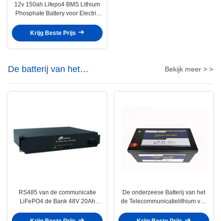
12v 150ah Lifepo4 BMS Lithium
Phosphate Battery voor Electric
Power-Systeem
Krijg Beste Prijs
De batterij van het
Bekijk meer > >
telecommunicatielithium
RS485 van de communicatie
De onderzeese Batterij van het
LiFePO4 de Bank 48V 20Ah
de Telecommunicatielithium van
Telecommunicatiebatterij met
12V 300Ah met Bluetooth
LEIDENE Indicatoren