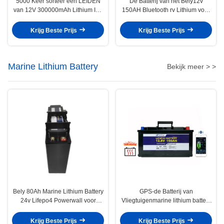
5000 Keer sorteer een LEIDEN
De Batterij van het Bely12v
van 12V 300000mAh Lithium Ion
150AH Bluetooth rv Lithium voor
Camper Battery For rv van rv
rv-Zonnestelselstraatlantaarn
Zonne
Krijg Beste Prijs
Krijg Beste Prijs
Marine Lithium Battery
Bekijk meer > >
Bely 80Ah Marine Lithium Battery
GPS-de Batterij van
24v Lifepo4 Powerwall voor
Vliegtuigenmarine lithium battery
Stadsnet
12V 150Ah LiFePO4 voor rv
Krijg Beste Prijs
Krijg Beste Prijs