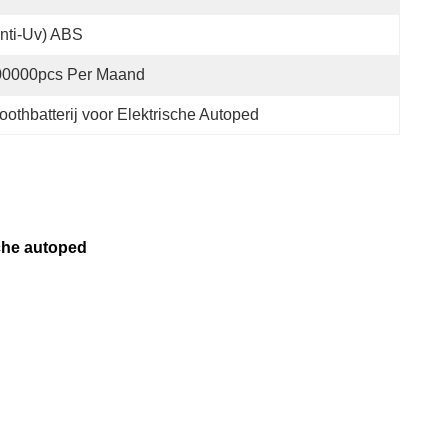
nti-Uv) ABS
00000pcs Per Maand
oothbatterij voor Elektrische Autoped
sche autoped