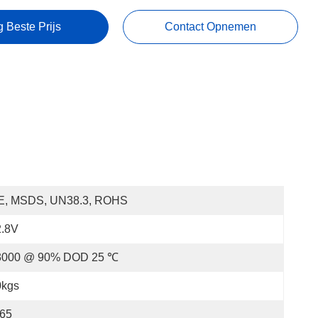
g Beste Prijs
Contact Opnemen
E, MSDS, UN38.3, ROHS
2.8V
3000 @ 90% DOD 25 ℃
0kgs
P65