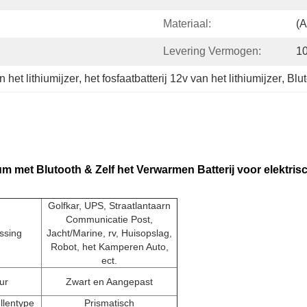
Materiaal:
(A
Levering Vermogen:
1
 het lithiumijzer
, 
het fosfaatbatterij 12v van het lithiumijzer
, 
Blut
ium met Blutooth & Zelf het Verwarmen Batterij voor elektri
Golfkar, UPS, Straatlantaarn
Communicatie Post,
ssing
Jacht/Marine, rv, Huisopslag,
Robot, het Kamperen Auto,
ect.
ur
Zwart en Aangepast
ellentype
Prismatisch