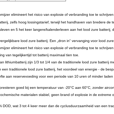
ijzer elimineert het risico van explosie of verbranding toe te schrijven 
erij, zelfs hoog lossingstarief, terwijl het handhaven van bredere d
usleven en 5 het keer langere/kalenderleven aan het lood zure batterij,
gelijkbare lood zure batterij. Een „dron in“ vervanging voor lood zure 
ijzer elimineert het risico van explosie of verbranding toe te schrijven 
g van tegelijkertijd tot batterij maximaal tien toe.
lithiumbatterij zijn 1/3 tot 1/4 van de traditionele lood zure batterij me
 traditionele lood zure batterij, het voordeel van energie - de bespari
efte aan reservevoeding voor een periode van 10 uren of minder laden l
esteren goed bij een temperatuur van -20°C aan 60°C, zonder aircon
lektrochemische materialen stabiel, geen brand of explosie in de extrem
% DOD, wat 3 tot 4 keer meer dan de cyclusduurzaamheid van een traditi