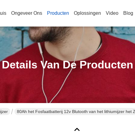
uis
Ongeveer Ons
Producten
Oplossingen
Video
Blog
Details Van De Producten
ijzer
80Ah het Fosfaatbatterij 12v Blutooth van het lithiumijzer he