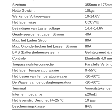
Size/mm
355mm x 175mm
Netto Gewicht
10kgs
Werkende Voltagewaaier
10-14.6V
Het laden wijze
CCCV/IU
Beëindigen van Lastenvoltage
14.4~14.6V
Geadviseerde het Laden Stroom
40A
Max. het Laden Stroom
80A
Max. Ononderbroken het Lossen Stroom
80A
BMS (Batterijbeheersysteem)
Geïntegreerd & i
Controle
Bluetooth 4,0 m
Toepassing/Interconnectie
Parallelle Verbin
Het laden Temperatuurwaaier
0~55℃
Het lossen van Temperatuurwaaier
-20~60℃
De Waaier van de opslagtemperatuur
-20~60℃
Terminal
Vooruitstekende 
Interne Impedantie
≤20mΩ
Het levenstijd Designed@+25 ℃
10 jaar
Beschermingsklasse
IP65