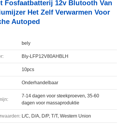
 Fosfaatbatterij 12v Blutooth Van
iumijzer Het Zelf Verwarmen Voor
sche Autoped
bely
r:
Bly-LFP12V80AHBLH
10pcs
Onderhandelbaar
7-14 dagen voor steekproeven, 35-60
ijn:
dagen voor massaproduktie
rwaarden:
L/C, D/A, D/P, T/T, Western Union