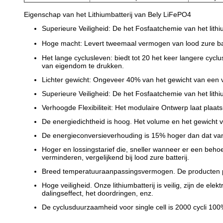
Eigenschap van het Lithiumbatterij van Bely LiFePO4
Superieure Veiligheid: De het Fosfaatchemie van het lithium
Hoge macht: Levert tweemaal vermogen van lood zure batt
Het lange cyclusleven: biedt tot 20 het keer langere cycl
van eigendom te drukken.
Lichter gewicht: Ongeveer 40% van het gewicht van een ver
Superieure Veiligheid: De het Fosfaatchemie van het lithium
Verhoogde Flexibiliteit: Het modulaire Ontwerp laat plaatsin
De energiedichtheid is hoog. Het volume en het gewicht van 
De energieconversieverhouding is 15% hoger dan dat van een
Hoger en lossingstarief die, sneller wanneer er een beho
verminderen, vergelijkend bij lood zure batterij.
Breed temperatuuraanpassingsvermogen. De producten pr
Hoge veiligheid. Onze lithiumbatterij is veilig, zijn de e
dalingseffect, het doordringen, enz.
De cyclusduurzaamheid voor single cell is 2000 cycli 100