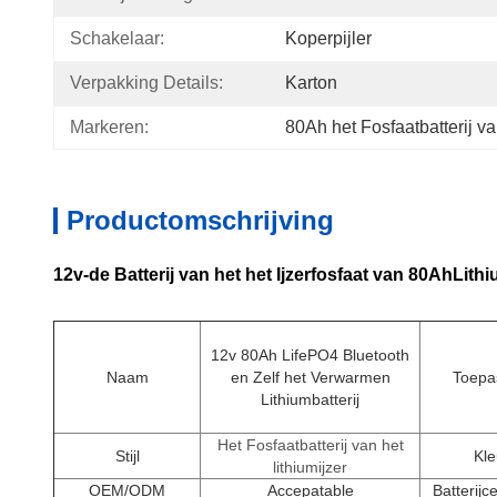
Schakelaar:
Koperpijler
Verpakking Details:
Karton
Markeren:
80Ah het Fosfaatbatterij van
Productomschrijving
12v-de Batterij van het het Ijzerfosfaat van 80AhLith
12v 80Ah LifePO4 Bluetooth
Naam
en Zelf het Verwarmen
Toepa
Lithiumbatterij
Het Fosfaatbatterij van het
Stijl
Kle
lithiumijzer
OEM/ODM
Accepatable
Batterijc