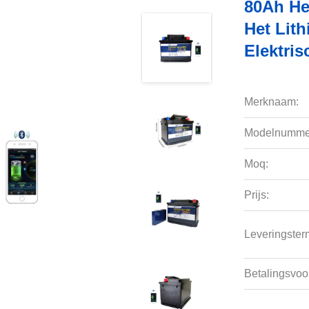
80Ah Het
Het Lith
Elektri
Merknaam:
Modelnumme
Moq:
Prijs:
Leveringsterm
Betalingsvoo