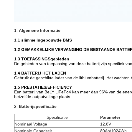
1.
Algemene Informatie
1.1
slimme Ingebouwde BMS
1.2
GEMAKKELIJKE VERVANGING DE BESTAANDE BATTER
1.3
TOEPASSINGSgebieden
De gebieden van toepassing van deze batterij zijn specifiek voo
1.4
BATTERIJ HET LADEN
Gebruik de geschikte lader van de lithiumbatterij. Het wachten t
1.5 PRESTATIES/EFFICIENCY
Een batterij van BeLY LiFePo4 kan meer dan 96% van de energi
hetzelfde outputvoltage plaats.
2.
Batterijspecificatie
Specificatie
Parameter
Nominaal Voltage
12.8V
Nominale Capaciteit
80Ah/1024Wh