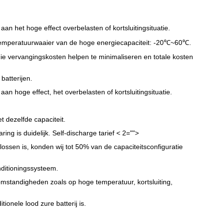
aan het hoge effect overbelasten of kortsluitingsituatie.
e temperatuurwaaier van de hoge energiecapaciteit: -20℃~60℃.
 die vervangingskosten helpen te minimaliseren en totale kosten
batterijen.
aan hoge effect, het overbelasten of kortsluitingsituatie.
t dezelfde capaciteit.
ng is duidelijk. Self-discharge tarief
< 2="">
ossen is, konden wij tot 50% van de capaciteitsconfiguratie
ditioningssysteem.
e omstandigheden zoals op hoge temperatuur, kortsluiting,
onele lood zure batterij is.