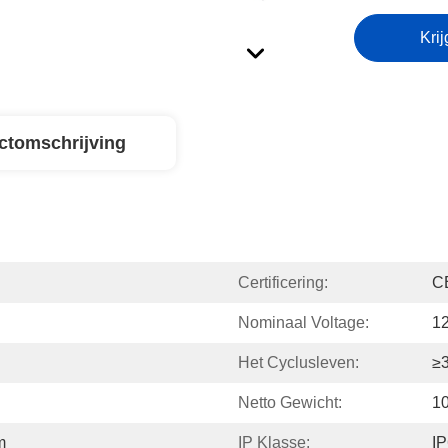
Krij
ctomschrijving
Certificering:
C
Nominaal Voltage:
1
Het Cyclusleven:
≥
Netto Gewicht:
1
m
IP Klasse:
I