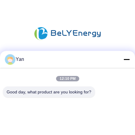
Sociale media
Yan
12:10 PM
Snel contact
Good day, what product are you looking for?
Tel.:
86-20-82038494
E-mail
sales@szbely.com