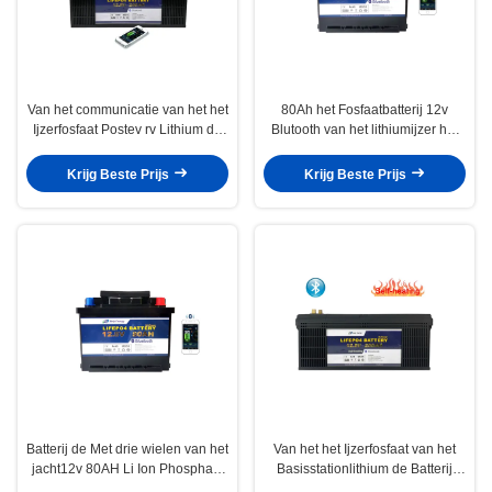
Van het communicatie van het het
80Ah het Fosfaatbatterij 12v
Ijzerfosfaat Postev rv Lithium de
Blutooth van het lithiumijzer het
Batterij 12V 200Ah
Zelf Verwarmen voor Elektrische
Autoped
Krijg Beste Prijs
Krijg Beste Prijs
Batterij de Met drie wielen van het
Van het het Ijzerfosfaat van het
jacht12v 80AH Li Ion Phosphate
Basisstationlithium de Batterij
Battery Motorhome Electric
12V 200Ah Zonneli ion battery