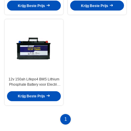
Lithium
Krijg Beste Prijs
Krijg Beste Prijs
12v 150ah Lifepo4 BMS Lithium
Phosphate Battery voor Electric
Power-Systeem
Krijg Beste Prijs
1