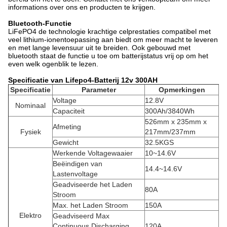
informations over ons en producten te krijgen.
Bluetooth-Functie
LiFePO4 de technologie krachtige celprestaties compatibel met
veel lithium-ionentoepassing aan biedt om meer macht te leveren
en met lange levensuur uit te breiden. Ook gebouwd met
bluetooth staat de functie u toe om batterijstatus vrij op om het
even welk ogenblik te lezen.
Specificatie van Lifepo4-Batterij 12v 300AH
Specificatie
Parameter
Opmerkingen
Voltage
12.8V
Nominaal
Capaciteit
300Ah/3840Wh
526mm x 235mm x
Afmeting
Fysiek
217mm/237mm
Gewicht
32.5KGS
Werkende Voltagewaaier
10~14.6V
Beëindigen van
14.4~14.6V
Lastenvoltage
Geadviseerde het Laden
80A
Stroom
Max. het Laden Stroom
150A
Elektro
Geadviseerd Max
Continuous Discharging
120A