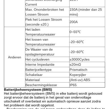
Current
Max. Ononderbroken het
150A
(minder dan 25
Lossen Stroom
mins)
Piek het Lossen Stroom
200A
(seconde ≤20.)
Het laden
0~55℃
Temperatuurwaaier
Het lossen van
-20~60℃
Temperatuurwaaier
De Waaier van de
-20~60℃
opslagtemperatuur
Anderen
Het cyclusleven
≥3000Cycles
Interne Impedantie
≤20mΩ
Batterijcellentype
Prismatisch
Schakelaar
Koperpijler
Materiaal
(Anti-uv) ABS
Beschermingsklasse
IP65
Batterijbeheersysteem (BMS)
Het batterijbeheersysteem (BMS) in elke batterij wordt gebouwd
zorgt ervoor dat de batterij in het geval van ondervoltage
uitschakelt of overbelast en automatisch opnieuw aanzet zodra
het probleem dat wordt opgelost.