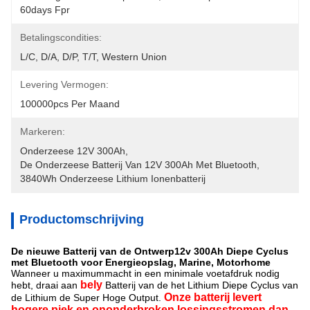
60days Fpr
Betalingscondities:
L/C, D/A, D/P, T/T, Western Union
Levering Vermogen:
100000pcs Per Maand
Markeren:
Onderzeese 12V 300Ah
, 
De Onderzeese Batterij Van 12V 300Ah Met Bluetooth
, 
3840Wh Onderzeese Lithium Ionenbatterij
Productomschrijving
De nieuwe Batterij van de Ontwerp12v 300Ah Diepe Cyclus
met Bluetooth voor Energieopslag, Marine, Motorhome
Wanneer u maximummacht in een minimale voetafdruk nodig
bely
hebt, draai aan
Batterij van
de het
Lithium Diepe Cyclus van
Onze batterij levert
de
Lithium de Super Hoge Output.
hogere piek en ononderbroken lossingsstromen dan