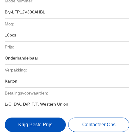
Modelnummer:
Bly-LFP12V300AHBL
Moq:
10pcs
Prijs:
Onderhandelbaar
Verpakking:
Karton
Betalingsvoorwaarden:
L/C, D/A, D/P, T/T, Western Union
Krijg Beste Prijs
Contacteer Ons