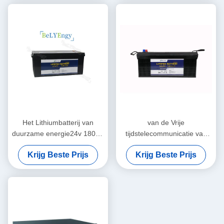
Het Lithiumbatterij van
van de Vrije
duurzame energie24v 180Ah
tijdstelecommunicatie van
Telecommunicatie voor
12V 300Ah het Lithium Ion
Krijg Beste Prijs
Krijg Beste Prijs
Medische apparatuur
Battery Bluetooth Heating