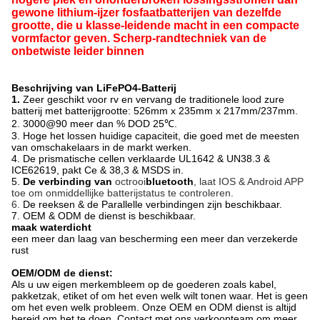
gewone lithium-ijzer fosfaatbatterijen van dezelfde
grootte, die u klasse-leidende macht in een compacte
vormfactor geven. Scherp-randtechniek van de
onbetwiste leider binnen
Beschrijving van LiFePO4-Batterij
1.
Zeer geschikt voor rv en vervang de traditionele lood zure
batterij met batterijgrootte:
526mm x 235mm x 217mm/237mm.
2.
3000@90 meer dan % DOD 25℃.
3. Hoge het lossen huidige capaciteit, die goed met de meesten
van omschakelaars in de markt werken.
4. De prismatische cellen verklaarde UL1642 & UN38.3 &
ICE62619, pakt Ce & 38,3 & MSDS in.
5.
De verbinding van
octrooi
bluetooth
, laat IOS & Android APP
toe om onmiddellijke batterijstatus te controleren.
6.
De reeksen & de Parallelle verbindingen zijn beschikbaar.
7. OEM & ODM de dienst is beschikbaar.
maak waterdicht
een meer dan laag van bescherming een meer dan verzekerde
rust
OEM/ODM de dienst:
Als u uw eigen merkembleem op de goederen zoals kabel,
pakketzak, etiket of om het even welk wilt tonen waar. Het is geen
om het even welk probleem. Onze OEM en ODM dienst is altijd
bereid om het te doen. Contact met ons verkoopteam om meer