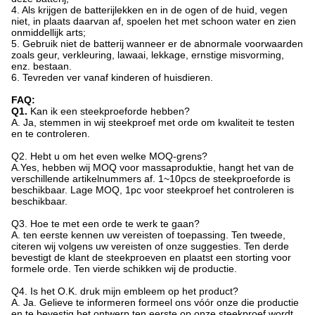
4. Als krijgen de batterijlekken en in de ogen of de huid, vegen
niet, in plaats daarvan af, spoelen het met schoon water en zien
onmiddellijk arts;
5. Gebruik niet de batterij wanneer er de abnormale voorwaarden
zoals geur, verkleuring, lawaai, lekkage, ernstige misvorming,
enz. bestaan.
6. Tevreden ver vanaf kinderen of huisdieren.
FAQ:
Q1.
Kan ik een steekproeforde hebben?
A. Ja, stemmen in wij steekproef met orde om kwaliteit te testen
en te controleren.
Q2.
Hebt u om het even welke MOQ-grens?
A.Yes, hebben wij MOQ voor massaproduktie, hangt het van de
verschillende artikelnummers af. 1~10pcs de steekproeforde is
beschikbaar. Lage MOQ, 1pc voor steekproef het controleren is
beschikbaar.
Q3. Hoe te met een orde te werk te gaan?
A. ten eerste kennen uw vereisten of toepassing. Ten tweede,
citeren wij volgens uw vereisten of onze suggesties. Ten derde
bevestigt de klant de steekproeven en plaatst een storting voor
formele orde. Ten vierde schikken wij de productie.
Q4.
Is het O.K. druk mijn embleem op het product?
A. Ja. Gelieve te informeren formeel ons vóór onze die productie
en te bevestig het ontwerp ten eerste op onze steekproef wordt