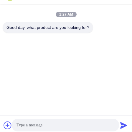
1:27 AM
Snel contact
Good day, what product are you looking for?
Tel.:
86-20-82038494
E-mail
sales@szbely.com
Adres:
4/F, Gebouw nr. 1, HuaWei KeGu Industry Park, Dalingshan
Town, Dongguan, Guangdong, China. PC: 523000
Privacybeleid
|
Sitemap
De Goede Kwaliteit van China de Batterij van 12V LiFePO4
Leverancier. Copyright © 2021-2026 Shenzhen Bely Energy
Technology Co., Ltd. . Alle rechten voorbehoudena.