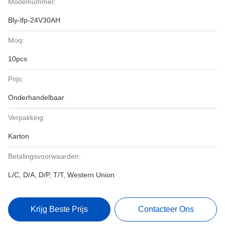
Modelnummer:
Bly-lfp-24V30AH
Moq:
10pcs
Prijs:
Onderhandelbaar
Verpakking:
Karton
Betalingsvoorwaarden:
L/C, D/A, D/P, T/T, Western Union
Krijg Beste Prijs
Contacteer Ons