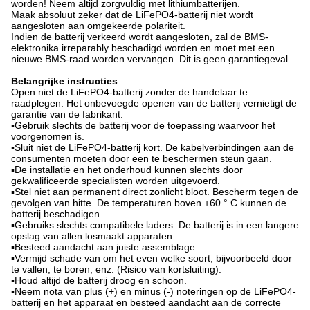
worden! Neem altijd zorgvuldig met lithiumbatterijen.
Maak absoluut zeker dat de LiFePO4-batterij niet wordt
aangesloten aan omgekeerde polariteit.
Indien de batterij verkeerd wordt aangesloten, zal de BMS-
elektronika irreparably beschadigd worden en moet met een
nieuwe BMS-raad worden vervangen. Dit is geen garantiegeval.
Belangrijke instructies
Open niet de LiFePO4-batterij zonder de handelaar te
raadplegen. Het onbevoegde openen van de batterij vernietigt de
garantie van de fabrikant.
▪Gebruik slechts de batterij voor de toepassing waarvoor het
voorgenomen is.
▪Sluit niet de LiFePO4-batterij kort. De kabelverbindingen aan de
consumenten moeten door een te beschermen steun gaan.
▪De installatie en het onderhoud kunnen slechts door
gekwalificeerde specialisten worden uitgevoerd.
▪Stel niet aan permanent direct zonlicht bloot. Bescherm tegen de
gevolgen van hitte. De temperaturen boven +60 ° C kunnen de
batterij beschadigen.
▪Gebruiks slechts compatibele laders. De batterij is in een langere
opslag van allen losmaakt apparaten.
▪Besteed aandacht aan juiste assemblage.
▪Vermijd schade van om het even welke soort, bijvoorbeeld door
te vallen, te boren, enz. (Risico van kortsluiting).
▪Houd altijd de batterij droog en schoon.
▪Neem nota van plus (+) en minus (-) noteringen op de LiFePO4-
batterij en het apparaat en besteed aandacht aan de correcte