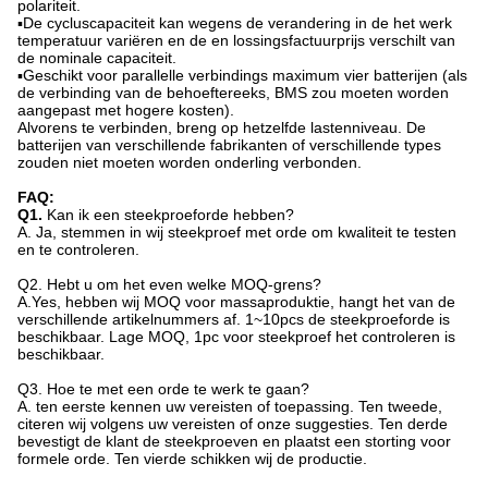
polariteit.
▪De cycluscapaciteit kan wegens de verandering in de het werk
temperatuur variëren en de en lossingsfactuurprijs verschilt van
de nominale capaciteit.
▪Geschikt voor parallelle verbindings maximum vier batterijen (als
de verbinding van de behoeftereeks, BMS zou moeten worden
aangepast met hogere kosten).
Alvorens te verbinden, breng op hetzelfde lastenniveau. De
batterijen van verschillende fabrikanten of verschillende types
zouden niet moeten worden onderling verbonden.
FAQ:
Q1.
Kan ik een steekproeforde hebben?
A. Ja, stemmen in wij steekproef met orde om kwaliteit te testen
en te controleren.
Q2.
Hebt u om het even welke MOQ-grens?
A.Yes, hebben wij MOQ voor massaproduktie, hangt het van de
verschillende artikelnummers af. 1~10pcs de steekproeforde is
beschikbaar. Lage MOQ, 1pc voor steekproef het controleren is
beschikbaar.
Q3. Hoe te met een orde te werk te gaan?
A. ten eerste kennen uw vereisten of toepassing. Ten tweede,
citeren wij volgens uw vereisten of onze suggesties. Ten derde
bevestigt de klant de steekproeven en plaatst een storting voor
formele orde. Ten vierde schikken wij de productie.