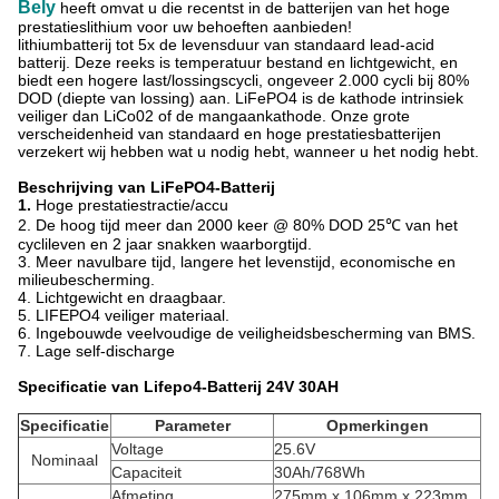
Bely
heeft omvat u die recentst in de batterijen van
het
hoge
prestatieslithium voor uw behoeften aanbieden!
lithiumbatterij tot 5x de levensduur van standaard lead-acid
batterij. Deze reeks is temperatuur bestand en lichtgewicht, en
biedt een hogere last/lossingscycli, ongeveer 2.000 cycli bij 80%
DOD (diepte van lossing) aan. LiFePO4 is de kathode intrinsiek
veiliger dan LiCo02 of de mangaankathode. Onze grote
verscheidenheid van standaard en hoge prestatiesbatterijen
verzekert wij hebben wat u nodig hebt, wanneer u het nodig hebt.
Beschrijving van LiFePO4-Batterij
1.
Hoge prestatiestractie/accu
2.
De hoog tijd meer dan 2000 keer @ 80% DOD 25℃ van
het
cyclileven
en 2 jaar snakken waarborgtijd.
3. Meer navulbare tijd, langere het levenstijd, economische en
milieubescherming.
4. Lichtgewicht en draagbaar.
5. LIFEPO4 veiliger materiaal.
6. Ingebouwde veelvoudige de veiligheidsbescherming van BMS.
7.
Lage self-discharge
Specificatie van Lifepo4-Batterij 24V 30AH
Specificatie
Parameter
Opmerkingen
Voltage
25.6V
Nominaal
Capaciteit
30Ah/768Wh
Afmeting
275mm x 106mm x 223mm