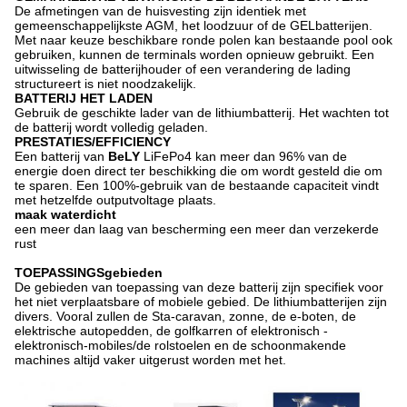
De afmetingen van de huisvesting zijn identiek met
gemeenschappelijkste AGM, het loodzuur of de GELbatterijen.
Met naar keuze beschikbare ronde polen kan bestaande pool ook
gebruiken, kunnen de terminals worden opnieuw gebruikt. Een
uitwisseling de batterijhouder of een verandering de lading
structureert is niet noodzakelijk.
BATTERIJ HET LADEN
Gebruik de geschikte lader van de lithiumbatterij. Het wachten tot
de batterij wordt volledig geladen.
PRESTATIES/EFFICIENCY
Een batterij van
BeLY
LiFePo4 kan meer dan 96% van de
energie doen direct ter
beschikking die om wordt
gesteld die om
te sparen. Een 100%-gebruik van de bestaande capaciteit vindt
met hetzelfde outputvoltage plaats.
maak waterdicht
een meer dan laag van bescherming een meer dan verzekerde
rust
TOEPASSINGSgebieden
De gebieden van toepassing van deze batterij zijn specifiek voor
het niet verplaatsbare of mobiele gebied. De lithiumbatterijen zijn
divers. Vooral zullen de Sta-caravan, zonne, de e-boten, de
elektrische autopedden, de golfkarren of elektronisch -
elektronisch-mobiles/de rolstoelen en de schoonmakende
machines altijd vaker uitgerust worden met het.