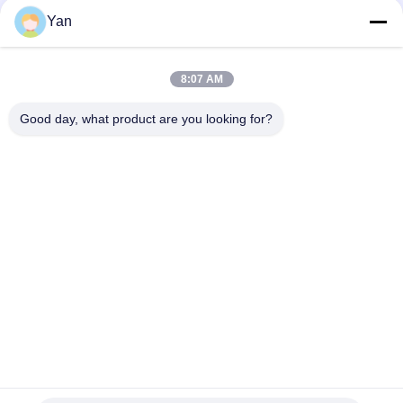
Sociale media
Yan
8:07 AM
Snel contact
Good day, what product are you looking for?
Tel.:
86-20-82038494
E-mail
sales@szbely.com
Adres:
4/F, Gebouw nr. 1, HuaWei KeGu Industry Park, Dalingshan
Town, Dongguan, Guangdong, China. PC: 523000
Privacybeleid
|
Sitemap
De Goede Kwaliteit van China de Batterij van 12V LiFePO4