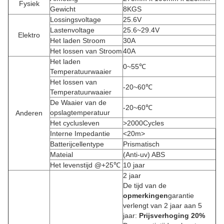
Fysiek
Gewicht
8KGS
Lossingsvoltage
25.6V
Lastenvoltage
25.6~29.4V
Elektro
Het laden Stroom
30A
Het lossen van Stroom
40A
Het laden
0~55℃
Temperatuurwaaier
Het lossen van
-20~60℃
Temperatuurwaaier
De Waaier van de
-20~60℃
opslagtemperatuur
Anderen
Het cyclusleven
>2000Cycles
Interne Impedantie
<20m>
Batterijcellentype
Prismatisch
Mateial
(Anti-uv) ABS
Het levenstijd @+25℃
10 jaar
2 jaar
De tijd
van
de
opmerkingen
garantie
verlengt van 2 jaar aan 5
jaar:
Prijsverhoging 20%