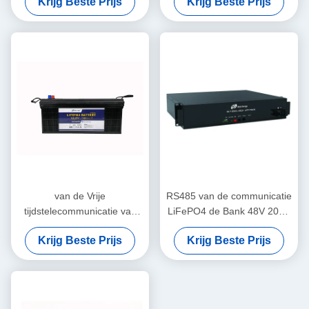
Krijg Beste Prijs
Krijg Beste Prijs
Telecommunicatietorens
Medische apparatuur
van de Vrije
RS485 van de communicatie
tijdstelecommunicatie van
LiFePO4 de Bank 48V 20Ah
12V 300Ah het Lithium Ion
Telecommunicatiebatterij
Krijg Beste Prijs
Krijg Beste Prijs
Battery Bluetooth Heating
met LEIDENE Indicatoren