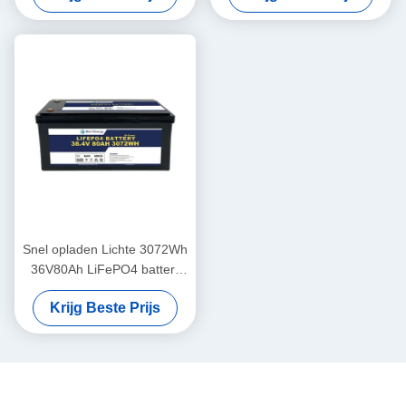
Snel opladen Lichte 3072Wh
36V80Ah LiFePO4 batterij
met superieure bescherming
Krijg Beste Prijs
voor boot