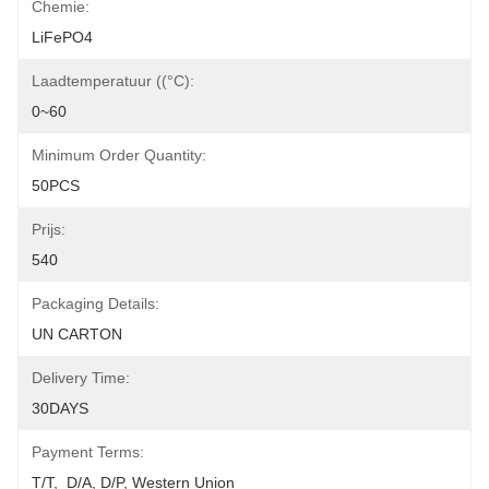
Chemie:
LiFePO4
Laadtemperatuur ((°C):
0~60
Minimum Order Quantity:
50PCS
Prijs:
540
Packaging Details:
UN CARTON
Delivery Time:
30DAYS
Payment Terms:
T/T,  D/A, D/P, Western Union