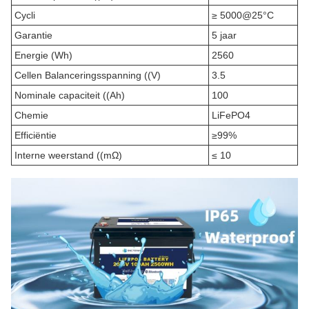
Cycli
≥ 5000@25°C
Garantie
5 jaar
Energie (Wh)
2560
Cellen Balanceringsspanning ((V)
3.5
Nominale capaciteit ((Ah)
100
Chemie
LiFePO4
Efficiëntie
≥99%
Interne weerstand ((mΩ)
≤ 10