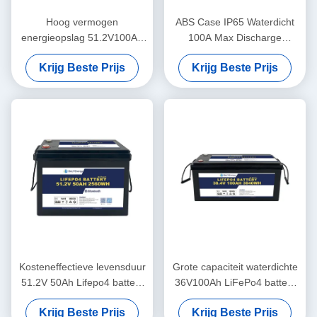
Hoog vermogen
ABS Case IP65 Waterdicht
energieopslag 51.2V100Ah
100A Max Discharge
oplaadbare batterij voor het
48V80Ah Lithium Ion
Krijg Beste Prijs
Krijg Beste Prijs
energie-systeem voor thuis
Batterijen Voor Zonne
Kosteneffectieve levensduur
Grote capaciteit waterdichte
51.2V 50Ah Lifepo4 batterij
36V100Ah LiFePo4 batterij
3000 cycli voor opslag
voor elektrische voertuigen
Krijg Beste Prijs
Krijg Beste Prijs
systeem