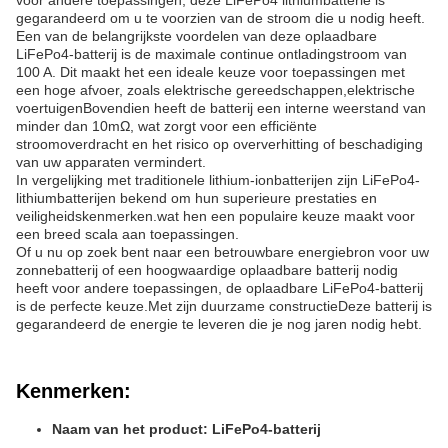
voor andere toepassingen, deze LiFePo4 lithiumbatterie is
gegarandeerd om u te voorzien van de stroom die u nodig heeft.
Een van de belangrijkste voordelen van deze oplaadbare
LiFePo4-batterij is de maximale continue ontladingstroom van
100 A. Dit maakt het een ideale keuze voor toepassingen met
een hoge afvoer, zoals elektrische gereedschappen,elektrische
voertuigenBovendien heeft de batterij een interne weerstand van
minder dan 10mΩ, wat zorgt voor een efficiënte
stroomoverdracht en het risico op oververhitting of beschadiging
van uw apparaten vermindert.
In vergelijking met traditionele lithium-ionbatterijen zijn LiFePo4-
lithiumbatterijen bekend om hun superieure prestaties en
veiligheidskenmerken.wat hen een populaire keuze maakt voor
een breed scala aan toepassingen.
Of u nu op zoek bent naar een betrouwbare energiebron voor uw
zonnebatterij of een hoogwaardige oplaadbare batterij nodig
heeft voor andere toepassingen, de oplaadbare LiFePo4-batterij
is de perfecte keuze.Met zijn duurzame constructieDeze batterij is
gegarandeerd de energie te leveren die je nog jaren nodig hebt.
Kenmerken:
Naam van het product: LiFePo4-batterij