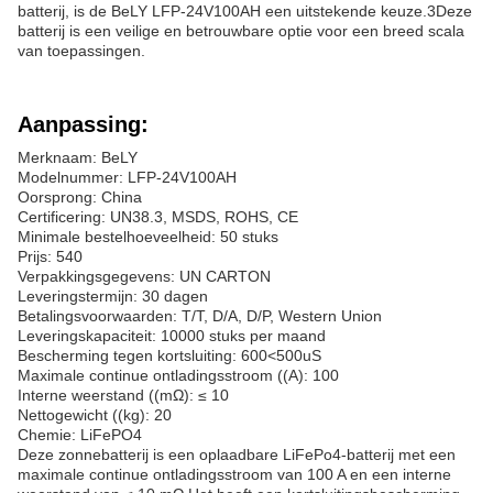
batterij, is de BeLY LFP-24V100AH een uitstekende keuze.3Deze
batterij is een veilige en betrouwbare optie voor een breed scala
van toepassingen.
Aanpassing:
Merknaam: BeLY
Modelnummer: LFP-24V100AH
Oorsprong: China
Certificering: UN38.3, MSDS, ROHS, CE
Minimale bestelhoeveelheid: 50 stuks
Prijs: 540
Verpakkingsgegevens: UN CARTON
Leveringstermijn: 30 dagen
Betalingsvoorwaarden: T/T, D/A, D/P, Western Union
Leveringskapaciteit: 10000 stuks per maand
Bescherming tegen kortsluiting: 600<500uS
Maximale continue ontladingsstroom ((A): 100
Interne weerstand ((mΩ): ≤ 10
Nettogewicht ((kg): 20
Chemie: LiFePO4
Deze zonnebatterij is een oplaadbare LiFePo4-batterij met een
maximale continue ontladingsstroom van 100 A en een interne