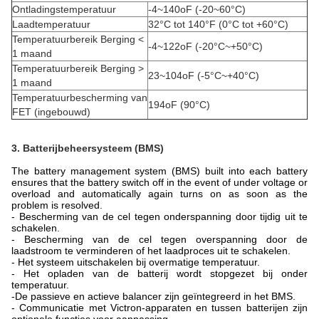
Ontladingstemperatuur
-4~140oF (-20~60°C)
Laadtemperatuur
32°C tot 140°F (0°C tot +60°C)
Temperatuurbereik Berging <
-4~122oF (-20°C~+50°C)
1 maand
Temperatuurbereik Berging >
23~104oF (-5°C~+40°C)
1 maand
Temperatuurbescherming van
194oF (90°C)
FET (ingebouwd)
3. Batterijbeheersysteem (BMS)
The battery management system (BMS) built into each battery
ensures that the battery switch off in the event of under voltage or
overload and automatically again turns on as soon as the
problem is resolved.
- Bescherming van de cel tegen onderspanning door tijdig uit te
schakelen.
- Bescherming van de cel tegen overspanning door de
laadstroom te verminderen of het laadproces uit te schakelen.
- Het systeem uitschakelen bij overmatige temperatuur.
- Het opladen van de batterij wordt stopgezet bij onder
temperatuur.
-
De passieve en actieve balancer zijn geïntegreerd in het BMS.
- Communicatie met Victron-apparaten en tussen batterijen zijn