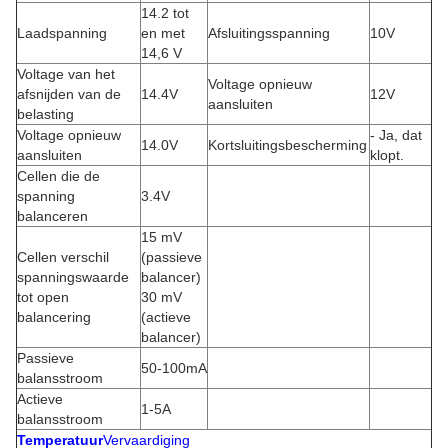
14.2 tot
Laadspanning
en met
Afsluitingsspanning
10V
14,6 V
Voltage van het
Voltage opnieuw
afsnijden van de
14.4V
12V
aansluiten
belasting
Voltage opnieuw
- Ja, dat
14.0V
Kortsluitingsbescherming
aansluiten
klopt.
Cellen die de
spanning
3.4V
balanceren
15 mV
Cellen verschil
(passieve
spanningswaarde
balancer)
tot open
30 mV
balancering
(actieve
balancer)
Passieve
50-100mA
balansstroom
Actieve
1-5A
balansstroom
Temperatuur
Vervaardiging