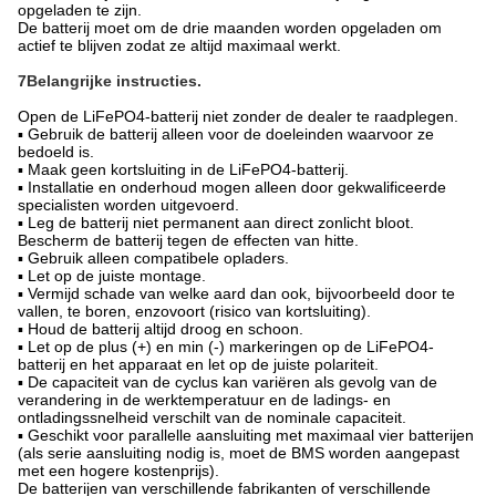
opgeladen te zijn.
De batterij moet om de drie maanden worden opgeladen om
actief te blijven zodat ze altijd maximaal werkt.
7Belangrijke instructies.
Open de LiFePO4-batterij niet zonder de dealer te raadplegen.
▪ Gebruik de batterij alleen voor de doeleinden waarvoor ze
bedoeld is.
▪ Maak geen kortsluiting in de LiFePO4-batterij.
▪ Installatie en onderhoud mogen alleen door gekwalificeerde
specialisten worden uitgevoerd.
▪ Leg de batterij niet permanent aan direct zonlicht bloot.
Bescherm de batterij tegen de effecten van hitte.
▪ Gebruik alleen compatibele opladers.
▪ Let op de juiste montage.
▪ Vermijd schade van welke aard dan ook, bijvoorbeeld door te
vallen, te boren, enzovoort (risico van kortsluiting).
▪ Houd de batterij altijd droog en schoon.
▪ Let op de plus (+) en min (-) markeringen op de LiFePO4-
batterij en het apparaat en let op de juiste polariteit.
▪ De capaciteit van de cyclus kan variëren als gevolg van de
verandering in de werktemperatuur en de ladings- en
ontladingssnelheid verschilt van de nominale capaciteit.
▪ Geschikt voor parallelle aansluiting met maximaal vier batterijen
(als serie aansluiting nodig is, moet de BMS worden aangepast
met een hogere kostenprijs).
De batterijen van verschillende fabrikanten of verschillende