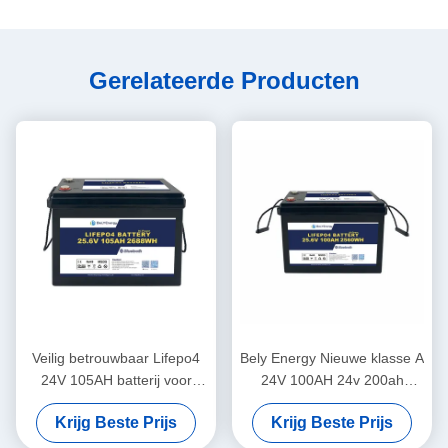
Gerelateerde Producten
Veilig betrouwbaar Lifepo4
Bely Energy Nieuwe klasse A
24V 105AH batterij voor
24V 100AH 24v 200ah
energieopslag Zonne-
lifepo4 Batterij voor
Krijg Beste Prijs
Krijg Beste Prijs
energiesysteem Marine
vrachtwagenvoeding