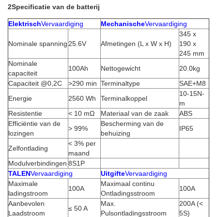
2Specificatie van de batterij
Elektrisch
Vervaardiging
Mechanische
Vervaardiging
345 x
Nominale spanning
25.6V
Afmetingen (L x W x H)
190 x
245 mm
Nominale
100Ah
Nettogewicht
20.0kg
capaciteit
Capaciteit @0,2C
>290 min
Terminaltype
SAE+M8
10-15N-
Energie
2560 Wh
Terminalkoppel
m
Resistentie
< 10 mΩ
Materiaal van de zaak
ABS
Efficiëntie van de
Bescherming van de
> 99%
IP65
lozingen
behuizing
< 3% per
Zelfontlading
maand
Modulverbindingen
8S1P
TALEN
Vervaardiging
Uitgifte
Vervaardiging
Maximale
Maximaal continu
100A
100A
ladingstroom
Ontladingsstroom
Aanbevolen
Max.
200A (<
≤ 50 A
Laadstroom
Pulsontladingsstroom
5S)