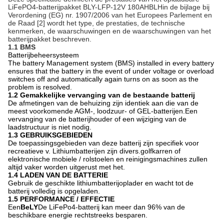
LiFePO4-batterijpakket BLY-LFP-12V 180AH
BLH
in de bijlage bij
Verordening (EG) nr. 1907/2006 van het Europees Parlement en
de Raad [2] wordt het type, de prestaties, de technische
kenmerken, de waarschuwingen en de waarschuwingen van het
batterijpakket beschreven.
1.1 BMS
Batterijbeheersysteem
The battery Management system (BMS) installed in every battery
ensures that the battery in the event of under voltage or overload
switches off and automatically again turns on as soon as the
problem is resolved.
1.2 Gemakkelijke vervanging van de bestaande batterij
De afmetingen van de behuizing zijn identiek aan die van de
meest voorkomende AGM-, loodzuur- of GEL-batterijen.Een
vervanging van de batterijhouder of een wijziging van de
laadstructuur is niet nodig.
1.3 GEBRUIKSGEBIEDEN
De toepassingsgebieden van deze batterij zijn specifiek voor
recreatieve v. Lithiumbatterijen zijn divers.golfkarren of
elektronische mobiele / rolstoelen en reinigingsmachines zullen
altijd vaker worden uitgerust met het.
1.4 LADEN VAN DE BATTERIE
Gebruik de geschikte lithiumbatterijoplader en wacht tot de
batterij volledig is opgeladen.
1.5 PERFORMANCE / EFFECTIE
Een
BeLY
De LiFePo4-batterij kan meer dan 96% van de
beschikbare energie rechtstreeks besparen.