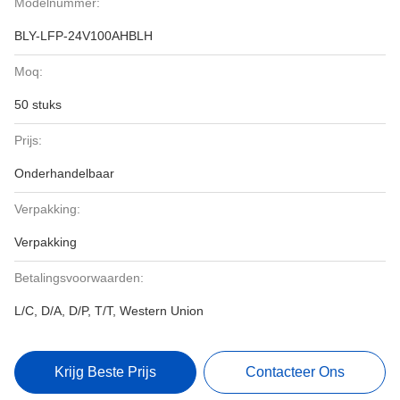
Modelnummer:
BLY-LFP-24V100AHBLH
Moq:
50 stuks
Prijs:
Onderhandelbaar
Verpakking:
Verpakking
Betalingsvoorwaarden:
L/C, D/A, D/P, T/T, Western Union
Krijg Beste Prijs
Contacteer Ons