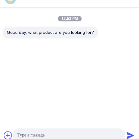
12:53 PM
Snel contact
Good day, what product are you looking for?
Tel.:
86-20-82038494
E-mail
sales@szbely.com
Adres:
4/F, Gebouw nr. 1, HuaWei KeGu Industry Park, Dalingshan
Town, Dongguan, Guangdong, China. PC: 523000
Privacybeleid
|
Sitemap
De Goede Kwaliteit van China de Batterij van 12V LiFePO4
Leverancier. Copyright © 2021-2026 Shenzhen Bely Energy
Technology Co., Ltd. . Alle rechten voorbehoudena.