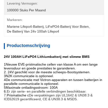
Levering Vermogen:
100000 Stuks Per Maand
Markeren:
Mariene Lifepo4-Batterij
, 
LiFePO4-Batterij Voor Boten
, 
De Batterij Van 24v 100ah Lifepo4
Productomschrijving
24V 100AH LiFePO4 Lithiumbatterij met slimme BMS
1Nieuwe EVE-pristmatische cellen van klasse A om een lange
levensduur en goede prestaties te garanderen.
2. 24V geschikt voor de meeste scheeps-/bootsystemen.
3N2K communicatie is optioneel.
4De communicatie met Victron-apparaten en tussen batterijen in
parallelle communicatie is optioneel.
5Maximale ontladingsstroom: 100A
6.
Er zijn serie- en parallelle verbindingen beschikbaar.
7.
Prismatische c
De verpakkingen zijn UL1642 & UN38.3 &
ICE62619 gecertificeerd, CE & UN38.3 & MSDS.