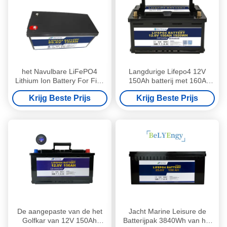
het Navulbare LiFePO4
Langdurige Lifepo4 12V
Lithium Ion Battery For Fish
150Ah batterij met 160A
Finder van 24V 150Ah
maximale continue
Krijg Beste Prijs
Krijg Beste Prijs
ontladingstroom en ≥3000
cycli
De aangepaste van de het
Jacht Marine Leisure de
Golfkar van 12V 150Ah
Batterijpak 3840Wh van het