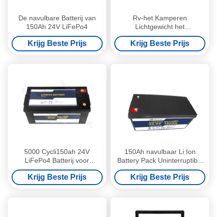
De navulbare Batterij van
Rv-het Kamperen
150Ah 24V LiFePo4
Lichtgewicht het
Lithiumbatterij van 80
Krijg Beste Prijs
Krijg Beste Prijs
Ampèreuur van de Auto24v
LiFePO4 Batterij
5000 Cycli150ah 24V
150Ah navulbaar Li Ion
LiFePo4 Batterij voor
Battery Pack Uninterruptible
Zonnestelsel
25,6 de Batterijpak van V
Krijg Beste Prijs
Krijg Beste Prijs
Lifepo4