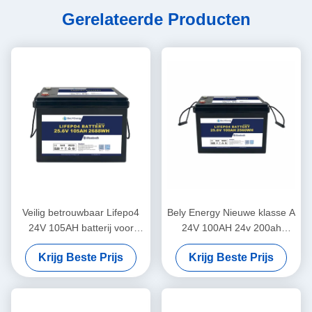
Gerelateerde Producten
Veilig betrouwbaar Lifepo4
Bely Energy Nieuwe klasse A
24V 105AH batterij voor
24V 100AH 24v 200ah
energieopslag Zonne-
lifepo4 Batterij voor
Krijg Beste Prijs
Krijg Beste Prijs
energiesysteem Marine
vrachtwagenvoeding