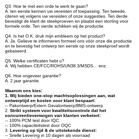
Q3. Hoe te met een orde te werk te gaan?
A. ten eerste kennen uw vereisten of toepassing. Ten tweede,
citeren wij volgens uw vereisten of onze suggesties. Ten derde
bevestigt de klant de steekproeven en plaatst een storting voor
formele orde. Ten vierde schikken wij de productie.
Q4.
Is het O.K. druk mijn embleem op het product?
A. Ja. Gelieve te informeren formeel ons vóór onze die productie
en te bevestig het ontwerp ten eerste op onze steekproef wordt
gebaseerd.
Q5.
Welke certificaten hebt u?
A. Wij hebben CE/FCC/ROHS/UN38.3/MSDS… enz.
Q6.
Hoe ongeveer garantie?
A. 2 jaar garantie.
Waarom ons kies:
1. Wij bieden one-stop machtsoplossingen aan, wat
ontwerptijd en kosten voor klant bespaart:
-- Pakontwerp/Extern Gevalontwerp/BMS-ontwerp
2.
Strikt systeem voor kwaliteitscontrole dat het
concurrentievermogen van klanten verbetert:
-- 100% PCM test door IQC
-- 100% capaciteitstest door OQC
3.
Levering op tijd & de uitstekende dienst:
-- Snelle Levering in 10 dagen als voorraad