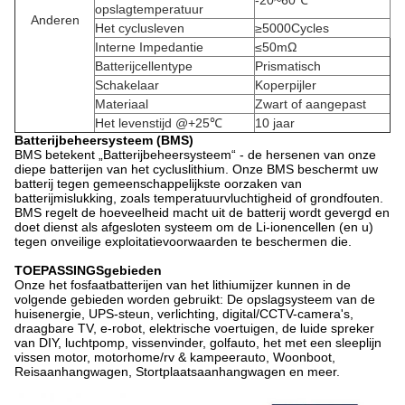
opslagtemperatuur
Anderen
Het cyclusleven
≥5000Cycles
Interne Impedantie
≤50mΩ
Batterijcellentype
Prismatisch
Schakelaar
Koperpijler
Materiaal
Zwart of aangepast
Het levenstijd @+25℃
10 jaar
Batterijbeheersysteem (BMS)
BMS betekent „Batterijbeheersysteem“ - de hersenen van onze
diepe batterijen van het cycluslithium. Onze BMS beschermt uw
batterij tegen gemeenschappelijkste oorzaken van
batterijmislukking, zoals temperatuurvluchtigheid of grondfouten.
BMS regelt de hoeveelheid macht uit de batterij wordt gevergd en
doet dienst als afgesloten systeem om de Li-ionencellen (en u)
tegen onveilige exploitatievoorwaarden te beschermen die.
TOEPASSINGSgebieden
Onze het fosfaatbatterijen van het lithiumijzer kunnen in de
volgende gebieden worden gebruikt: De opslagsysteem van de
huisenergie, UPS-steun, verlichting, digital/CCTV-camera's,
draagbare TV, e-robot, elektrische voertuigen, de luide spreker
van DIY, luchtpomp, vissenvinder, golfauto, het met een sleeplijn
vissen motor, motorhome/rv & kampeerauto, Woonboot,
Reisaanhangwagen, Stortplaatsaanhangwagen en meer.