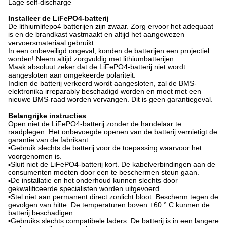
Lage self-discharge
Installeer de LiFePO4-batterij
De lithiumlifepo4 batterijen zijn zwaar. Zorg ervoor het adequaat
is en de brandkast vastmaakt en altijd het aangewezen
vervoersmateriaal gebruikt.
In een onbeveiligd ongeval, konden de batterijen een projectiel
worden! Neem altijd zorgvuldig met lithiumbatterijen.
Maak absoluut zeker dat de LiFePO4-batterij niet wordt
aangesloten aan omgekeerde polariteit.
Indien de batterij verkeerd wordt aangesloten, zal de BMS-
elektronika irreparably beschadigd worden en moet met een
nieuwe BMS-raad worden vervangen. Dit is geen garantiegeval.
Belangrijke instructies
Open niet de LiFePO4-batterij zonder de handelaar te
raadplegen. Het onbevoegde openen van de batterij vernietigt de
garantie van de fabrikant.
▪Gebruik slechts de batterij voor de toepassing waarvoor het
voorgenomen is.
▪Sluit niet de LiFePO4-batterij kort. De kabelverbindingen aan de
consumenten moeten door een te beschermen steun gaan.
▪De installatie en het onderhoud kunnen slechts door
gekwalificeerde specialisten worden uitgevoerd.
▪Stel niet aan permanent direct zonlicht bloot. Bescherm tegen de
gevolgen van hitte. De temperaturen boven +60 ° C kunnen de
batterij beschadigen.
▪Gebruiks slechts compatibele laders. De batterij is in een langere