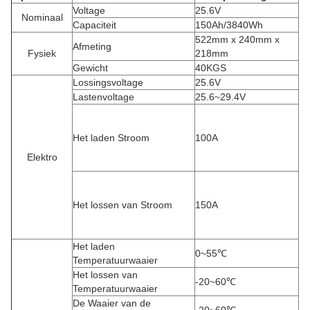
Voltage
25.6V
Nominaal
Capaciteit
150Ah/3840Wh
522mm x 240mm x
Afmeting
Fysiek
218mm
Gewicht
40KGS
Lossingsvoltage
25.6V
Lastenvoltage
25.6~29.4V
Het laden Stroom
100A
Elektro
Het lossen van Stroom
150A
Het laden
0~55℃
Temperatuurwaaier
Het lossen van
-20~60℃
Temperatuurwaaier
De Waaier van de
-20~60℃