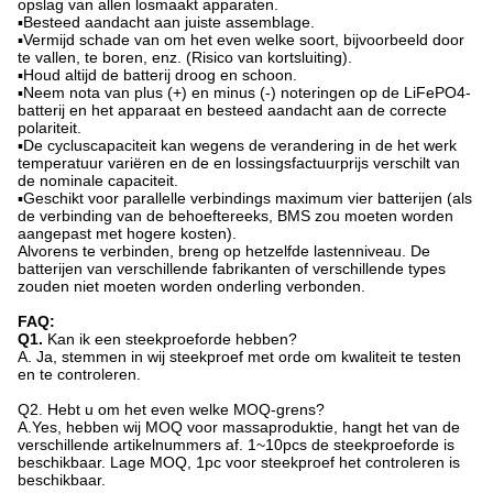
opslag van allen losmaakt apparaten.
▪Besteed aandacht aan juiste assemblage.
▪Vermijd schade van om het even welke soort, bijvoorbeeld door
te vallen, te boren, enz. (Risico van kortsluiting).
▪Houd altijd de batterij droog en schoon.
▪Neem nota van plus (+) en minus (-) noteringen op de LiFePO4-
batterij en het apparaat en besteed aandacht aan de correcte
polariteit.
▪De cycluscapaciteit kan wegens de verandering in de het werk
temperatuur variëren en de en lossingsfactuurprijs verschilt van
de nominale capaciteit.
▪Geschikt voor parallelle verbindings maximum vier batterijen (als
de verbinding van de behoeftereeks, BMS zou moeten worden
aangepast met hogere kosten).
Alvorens te verbinden, breng op hetzelfde lastenniveau. De
batterijen van verschillende fabrikanten of verschillende types
zouden niet moeten worden onderling verbonden.
FAQ:
Q1.
Kan ik een steekproeforde hebben?
A. Ja, stemmen in wij steekproef met orde om kwaliteit te testen
en te controleren.
Q2.
Hebt u om het even welke MOQ-grens?
A.Yes, hebben wij MOQ voor massaproduktie, hangt het van de
verschillende artikelnummers af. 1~10pcs de steekproeforde is
beschikbaar. Lage MOQ, 1pc voor steekproef het controleren is
beschikbaar.