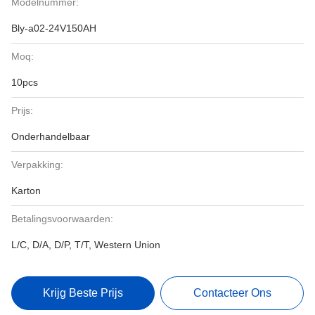
Modelnummer:
Bly-a02-24V150AH
Moq:
10pcs
Prijs:
Onderhandelbaar
Verpakking:
Karton
Betalingsvoorwaarden:
L/C, D/A, D/P, T/T, Western Union
Krijg Beste Prijs
Contacteer Ons