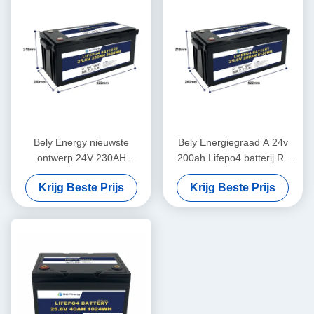
Bely Energy nieuwste
Bely Energiegraad A 24v
ontwerp 24V 230AH
200ah Lifepo4 batterij Rv
batterijen Bms voor
Solar Lifepo4 Marine batterij
Krijg Beste Prijs
Krijg Beste Prijs
medische scooter jacht
Diepe cyclus