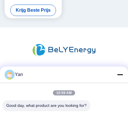
Fosfaatrv Batterij van het het
Krijg Beste Prijs
Lithiumgolf het
Karretjebatterijen
Sociale media
Yan
10:59 AM
Snel contact
Good day, what product are you looking for?
Tel.:
86-20-82038494