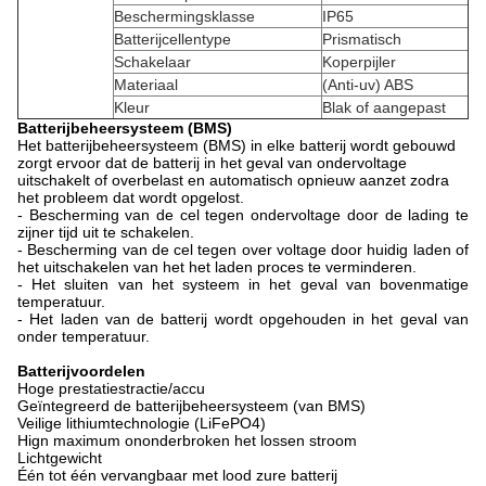
Beschermingsklasse
IP65
Batterijcellentype
Prismatisch
Schakelaar
Koperpijler
Materiaal
(Anti-uv) ABS
Kleur
Blak of aangepast
Batterijbeheersysteem (BMS)
Het batterijbeheersysteem (BMS) in elke batterij wordt gebouwd
zorgt ervoor dat de batterij in het geval van ondervoltage
uitschakelt of overbelast en automatisch opnieuw aanzet zodra
het probleem dat wordt opgelost.
- Bescherming van de cel tegen ondervoltage door de lading te
zijner tijd uit te schakelen.
- Bescherming van de cel tegen over voltage door huidig laden of
het uitschakelen van het het laden proces te verminderen.
- Het sluiten van het systeem in het geval van bovenmatige
temperatuur.
- Het laden van de batterij wordt opgehouden in het geval van
onder temperatuur.
Batterijvoordelen
Hoge prestatiestractie/accu
Geïntegreerd de batterijbeheersysteem (van BMS)
Veilige lithiumtechnologie (LiFePO4)
Hign maximum ononderbroken het lossen stroom
Lichtgewicht
Één tot één vervangbaar met lood zure batterij