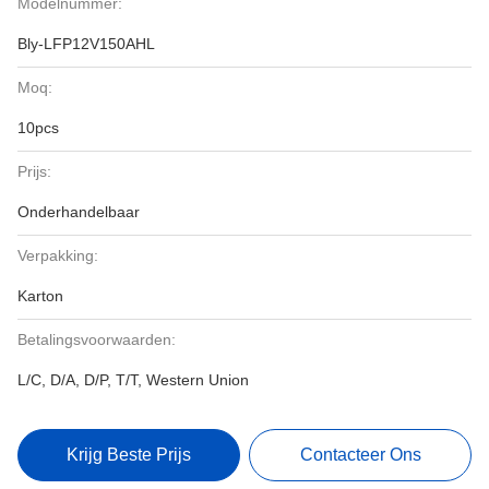
Modelnummer:
Bly-LFP12V150AHL
Moq:
10pcs
Prijs:
Onderhandelbaar
Verpakking:
Karton
Betalingsvoorwaarden:
L/C, D/A, D/P, T/T, Western Union
Krijg Beste Prijs
Contacteer Ons