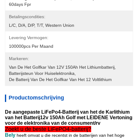
60days Fpr
Betalingscondities:
L/C, D/A, D/P, T/T, Western Union
Levering Vermogen:
100000pcs Per Maand
Markeren:
Van De Het Golfkar Van 12V 150Ah Het Lithiumbatterij
, 
Batterijsteun Voor Huiselektronika
, 
De Batterij Van De Het Golfkar Van Het 12 Voltlithium
Productomschrijving
De aangepaste LiFePo4-Batterij van het de Karlithium
van het Batterij12v 150Ah Golf met LEIDENE Vertoning
voor de elektronika van de consument/rv
Zoekt u de beste LiFePO4-batterij?
Bely
heeft omvat u die recentst in de batterijen van
het
hoge