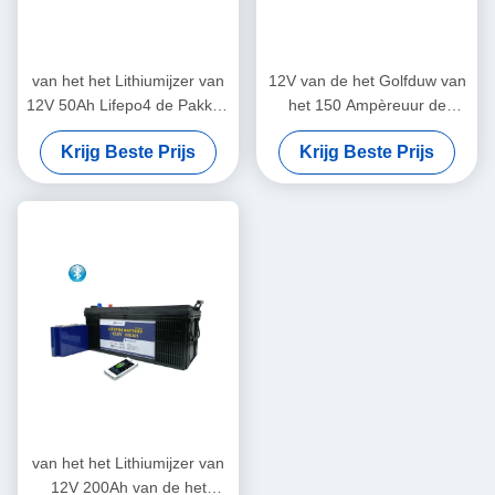
van het het Lithiumijzer van
12V van de het Golfduw van
12V 50Ah Lifepo4 de Pakken
het 150 Ampèreuur de
van de het Fosfaatbatterij
Elektrische Batterij van het
Krijg Beste Prijs
Krijg Beste Prijs
voor Rit op Golf Buggies
de Karlithium voor
Vluchtelingsboot
van het het Lithiumijzer van
12V 200Ah van de het