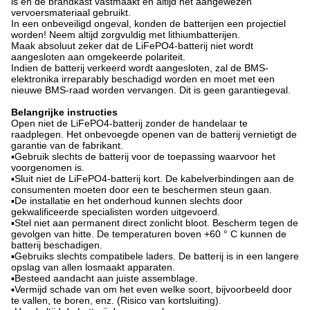
is en de brandkast vastmaakt en altijd het aangewezen
vervoersmateriaal gebruikt.
In een onbeveiligd ongeval, konden de batterijen een projectiel
worden! Neem altijd zorgvuldig met lithiumbatterijen.
Maak absoluut zeker dat de LiFePO4-batterij niet wordt
aangesloten aan omgekeerde polariteit.
Indien de batterij verkeerd wordt aangesloten, zal de BMS-
elektronika irreparably beschadigd worden en moet met een
nieuwe BMS-raad worden vervangen. Dit is geen garantiegeval.
Belangrijke instructies
Open niet de LiFePO4-batterij zonder de handelaar te
raadplegen. Het onbevoegde openen van de batterij vernietigt de
garantie van de fabrikant.
▪Gebruik slechts de batterij voor de toepassing waarvoor het
voorgenomen is.
▪Sluit niet de LiFePO4-batterij kort. De kabelverbindingen aan de
consumenten moeten door een te beschermen steun gaan.
▪De installatie en het onderhoud kunnen slechts door
gekwalificeerde specialisten worden uitgevoerd.
▪Stel niet aan permanent direct zonlicht bloot. Bescherm tegen de
gevolgen van hitte. De temperaturen boven +60 ° C kunnen de
batterij beschadigen.
▪Gebruiks slechts compatibele laders. De batterij is in een langere
opslag van allen losmaakt apparaten.
▪Besteed aandacht aan juiste assemblage.
▪Vermijd schade van om het even welke soort, bijvoorbeeld door
te vallen, te boren, enz. (Risico van kortsluiting).