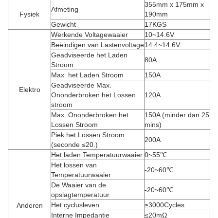
355mm x 175mm x
Afmeting
Fysiek
190mm
Gewicht
17KGS
Werkende Voltagewaaier
10~14.6V
Beëindigen van Lastenvoltage
14.4~14.6V
Geadviseerde het Laden
80A
Stroom
Max. het Laden Stroom
150A
Geadviseerde Max.
Elektro
Ononderbroken het Lossen
120A
stroom
Max. Ononderbroken het
150A
(minder dan 25
Lossen Stroom
mins)
Piek het Lossen Stroom
200A
(seconde ≤20.)
Het laden Temperatuurwaaier
0~55℃
Het lossen van
-20~60℃
Temperatuurwaaier
De Waaier van de
-20~60℃
opslagtemperatuur
Het cyclusleven
≥3000Cycles
Anderen
Interne Impedantie
≤20mΩ