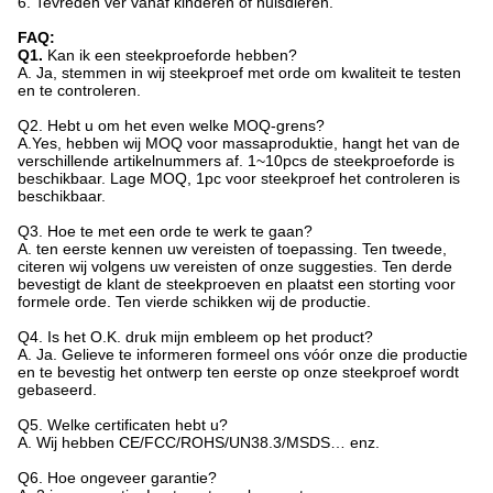
6. Tevreden ver vanaf kinderen of huisdieren.
FAQ:
Q1.
Kan ik een steekproeforde hebben?
A. Ja, stemmen in wij steekproef met orde om kwaliteit te testen
en te controleren.
Q2.
Hebt u om het even welke MOQ-grens?
A.Yes, hebben wij MOQ voor massaproduktie, hangt het van de
verschillende artikelnummers af. 1~10pcs de steekproeforde is
beschikbaar. Lage MOQ, 1pc voor steekproef het controleren is
beschikbaar.
Q3. Hoe te met een orde te werk te gaan?
A. ten eerste kennen uw vereisten of toepassing. Ten tweede,
citeren wij volgens uw vereisten of onze suggesties. Ten derde
bevestigt de klant de steekproeven en plaatst een storting voor
formele orde. Ten vierde schikken wij de productie.
Q4.
Is het O.K. druk mijn embleem op het product?
A. Ja. Gelieve te informeren formeel ons vóór onze die productie
en te bevestig het ontwerp ten eerste op onze steekproef wordt
gebaseerd.
Q5.
Welke certificaten hebt u?
A. Wij hebben CE/FCC/ROHS/UN38.3/MSDS… enz.
Q6.
Hoe ongeveer garantie?