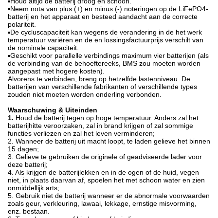
▪Houd altijd de batterij droog en schoon.
▪Neem nota van plus (+) en minus (-) noteringen op de LiFePO4-
batterij en het apparaat en besteed aandacht aan de correcte
polariteit.
▪De cycluscapaciteit kan wegens de verandering in de het werk
temperatuur variëren en de en lossingsfactuurprijs verschilt van
de nominale capaciteit.
▪Geschikt voor parallelle verbindings maximum vier batterijen (als
de verbinding van de behoeftereeks, BMS zou moeten worden
aangepast met hogere kosten).
Alvorens te verbinden, breng op hetzelfde lastenniveau. De
batterijen van verschillende fabrikanten of verschillende types
zouden niet moeten worden onderling verbonden.
Waarschuwing & Uiteinden
1.
Houd de batterij tegen op hoge temperatuur. Anders zal het
batterijhitte veroorzaken, zal in brand krijgen of zal sommige
functies verliezen en zal het leven verminderen;
2. Wanneer de batterij uit macht loopt, te laden gelieve het binnen
15 dagen;
3. Gelieve te gebruiken de originele of geadviseerde lader voor
deze batterij;
4. Als krijgen de batterijlekken en in de ogen of de huid, vegen
niet, in plaats daarvan af, spoelen het met schoon water en zien
onmiddellijk arts;
5. Gebruik niet de batterij wanneer er de abnormale voorwaarden
zoals geur, verkleuring, lawaai, lekkage, ernstige misvorming,
enz. bestaan.