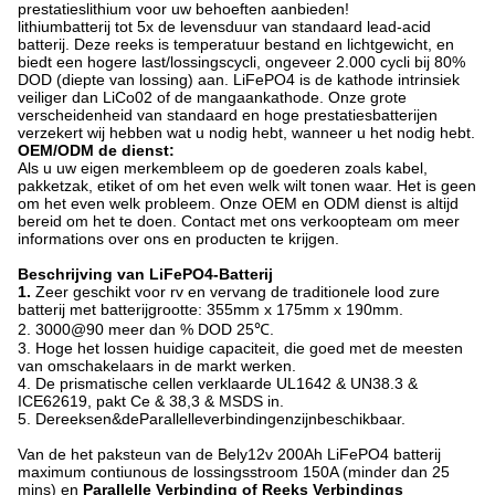
prestatieslithium voor uw behoeften aanbieden!
lithiumbatterij tot 5x de levensduur van standaard lead-acid
batterij. Deze reeks is temperatuur bestand en lichtgewicht, en
biedt een hogere last/lossingscycli, ongeveer 2.000 cycli bij 80%
DOD (diepte van lossing) aan. LiFePO4 is de kathode intrinsiek
veiliger dan LiCo02 of de mangaankathode. Onze grote
verscheidenheid van standaard en hoge prestatiesbatterijen
verzekert wij hebben wat u nodig hebt, wanneer u het nodig hebt.
OEM/ODM de dienst:
Als u uw eigen merkembleem op de goederen zoals kabel,
pakketzak, etiket of om het even welk wilt tonen waar. Het is geen
om het even welk probleem. Onze OEM en ODM dienst is altijd
bereid om het te doen. Contact met ons verkoopteam om meer
informations over ons en producten te krijgen.
Beschrijving van LiFePO4-Batterij
1.
Zeer geschikt voor rv en vervang de traditionele lood zure
batterij met batterijgrootte:
355mm x 175mm x 190mm.
2.
3000@90 meer dan % DOD 25℃.
3. Hoge het lossen huidige capaciteit, die goed met de meesten
van omschakelaars in de markt werken.
4. De prismatische cellen verklaarde UL1642 & UN38.3 &
ICE62619, pakt Ce & 38,3 & MSDS in.
5
. Dereeksen&deParallelleverbindingenzijnbeschikbaar.
Van de het paksteun van de Bely12v 200Ah LiFePO4 batterij
maximum contiunous de lossingsstroom 150A (minder dan 25
mins) en
Parallelle Verbinding of Reeks Verbindings