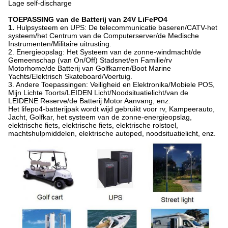
Lage self-discharge
TOEPASSING van de Batterij van 24V LiFePO4
1.
Hulpsysteem en UPS: De telecommunicatie baseren/CATV-het
systeem/het Centrum van de Computerserver/de Medische
Instrumenten/Militaire uitrusting.
2. Energieopslag: Het Systeem van de zonne-windmacht/de
Gemeenschap (van On/Off) Stadsnet/en Familie/rv
Motorhome/de Batterij van Golfkarren/Boot Marine
Yachts/Elektrisch Skateboard/Voertuig.
3. Andere Toepassingen: Veiligheid en Elektronika/Mobiele POS,
Mijn Lichte Toorts/LEIDEN Licht/Noodsituatielicht/van de
LEIDENE Reserve/de Batterij Motor Aanvang, enz.
Het lifepo4-batterijpak wordt wijd gebruikt voor rv, Kampeerauto,
Jacht, Golfkar, het systeem van de zonne-energieopslag,
elektrische fiets, elektrische fiets, elektrische rolstoel,
machtshulpmiddelen, elektrische autoped, noodsituatielicht, enz.