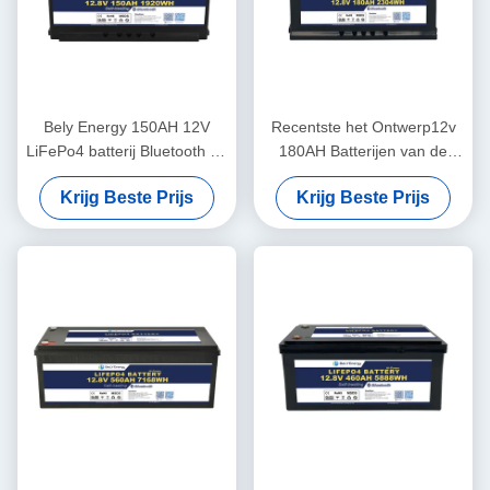
Bely Energy 150AH 12V
Recentste het Ontwerp12v
LiFePo4 batterij Bluetooth en
180AH Batterijen van de
zelfverwarming voor Yachit
Belyenergie voor Bluetooth
Krijg Beste Prijs
Krijg Beste Prijs
Medical
voor UPS-het Basisstation rv
van de Energieopslag