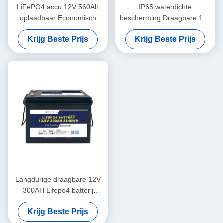
LiFePO4 accu 12V 560Ah
IP65 waterdichte
oplaadbaar Economisch
bescherming Draagbare 12V
5000 cycli 12v Lifepo4 accu
460Ah LiFePo4 lange
Krijg Beste Prijs
Krijg Beste Prijs
levensduur batterij voor
camper
Langdurige draagbare 12V
300AH Lifepo4 batterij
Nieuwe A-cellen lange
Krijg Beste Prijs
levensduur