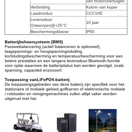
van motorvoertuigen
Verbinding
Kolom van koper
Laadmodus
CCCV/IE
Levensduur
10 jaar
Ontworpen@+25°C
Beschermingsklasse
IP65
Batterijbeheersysteem (BMS)
Passivebalancering (actief balanceren is optioneel),
laagspannings- en hoogspanningssluiting,
kortsluitingsbescherming en temperatuurbescherming voor een
betere prestaties en een langere levensduur.Bluetooth-functie
voor optie waarmee de batterijstatus kan worden gevolgd, zoals
spanning, capaciteit enzovoort.
Toepassing van
LiFePO4-batterij
De toepassingsgebieden van deze batterij zijn specifiek voor het
stationaire of mobiele gebied.golfkarren of elektronische mobiele
/ rolstoelen en reinigingsmachines zullen altijd vaker worden
uitgerust met het.