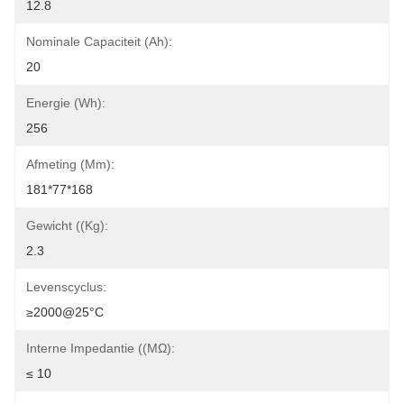
12.8
Nominale Capaciteit (Ah):
20
Energie (Wh):
256
Afmeting (mm):
181*77*168
Gewicht ((kg):
2.3
Levenscyclus:
≥2000@25°C
Interne Impedantie ((mΩ):
≤ 10