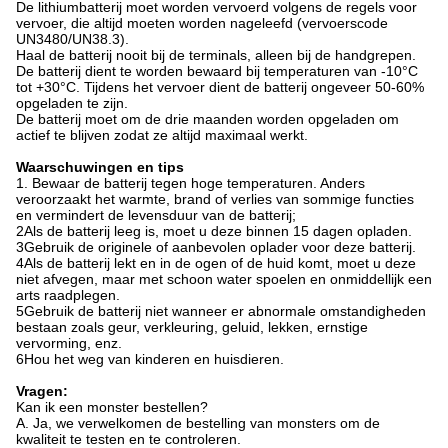
De lithiumbatterij moet worden vervoerd volgens de regels voor
vervoer, die altijd moeten worden nageleefd (vervoerscode
UN3480/UN38.3).
Haal de batterij nooit bij de terminals, alleen bij de handgrepen.
De batterij dient te worden bewaard bij temperaturen van -10°C
tot +30°C. Tijdens het vervoer dient de batterij ongeveer 50-60%
opgeladen te zijn.
De batterij moet om de drie maanden worden opgeladen om
actief te blijven zodat ze altijd maximaal werkt.
Waarschuwingen en tips
1. Bewaar de batterij tegen hoge temperaturen. Anders
veroorzaakt het warmte, brand of verlies van sommige functies
en vermindert de levensduur van de batterij;
2Als de batterij leeg is, moet u deze binnen 15 dagen opladen.
3Gebruik de originele of aanbevolen oplader voor deze batterij.
4Als de batterij lekt en in de ogen of de huid komt, moet u deze
niet afvegen, maar met schoon water spoelen en onmiddellijk een
arts raadplegen.
5Gebruik de batterij niet wanneer er abnormale omstandigheden
bestaan zoals geur, verkleuring, geluid, lekken, ernstige
vervorming, enz.
6Hou het weg van kinderen en huisdieren.
Vragen:
Kan ik een monster bestellen?
A. Ja, we verwelkomen de bestelling van monsters om de
kwaliteit te testen en te controleren.