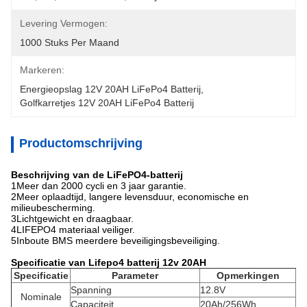
Levering Vermogen:
1000 Stuks Per Maand
Markeren:
Energieopslag 12V 20AH LiFePo4 Batterij
, 
Golfkarretjes 12V 20AH LiFePo4 Batterij
Productomschrijving
Beschrijving van de LiFePO4-batterij
1Meer dan 2000 cycli en 3 jaar garantie.
2Meer oplaadtijd, langere levensduur, economische en
milieubescherming.
3Lichtgewicht en draagbaar.
4LIFEPO4 materiaal veiliger.
5Inboute BMS meerdere beveiligingsbeveiliging.
Specificatie van Lifepo4 batterij 12v 20AH
Specificatie
Parameter
Opmerkingen
Spanning
12.8V
Nominale
Capaciteit
20Ah/256Wh