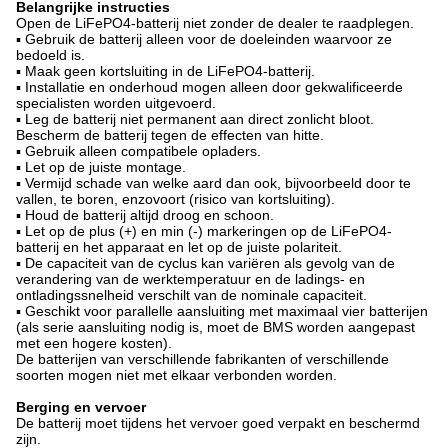
Belangrijke instructies
Open de LiFePO4-batterij niet zonder de dealer te raadplegen.
▪ Gebruik de batterij alleen voor de doeleinden waarvoor ze
bedoeld is.
▪ Maak geen kortsluiting in de LiFePO4-batterij.
▪ Installatie en onderhoud mogen alleen door gekwalificeerde
specialisten worden uitgevoerd.
▪ Leg de batterij niet permanent aan direct zonlicht bloot.
Bescherm de batterij tegen de effecten van hitte.
▪ Gebruik alleen compatibele opladers.
▪ Let op de juiste montage.
▪ Vermijd schade van welke aard dan ook, bijvoorbeeld door te
vallen, te boren, enzovoort (risico van kortsluiting).
▪ Houd de batterij altijd droog en schoon.
▪ Let op de plus (+) en min (-) markeringen op de LiFePO4-
batterij en het apparaat en let op de juiste polariteit.
▪ De capaciteit van de cyclus kan variëren als gevolg van de
verandering van de werktemperatuur en de ladings- en
ontladingssnelheid verschilt van de nominale capaciteit.
▪ Geschikt voor parallelle aansluiting met maximaal vier batterijen
(als serie aansluiting nodig is, moet de BMS worden aangepast
met een hogere kosten).
De batterijen van verschillende fabrikanten of verschillende
soorten mogen niet met elkaar verbonden worden.
Berging en vervoer
De batterij moet tijdens het vervoer goed verpakt en beschermd
zijn.