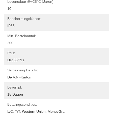
Levensduur @+25°C (jaren):
10
Beschermingsklasse:
IP65
Min. Bestelaantal:
200
Prijs:
Usd55/pcs
Verpakking Details:
De V.N.-Karton
Levertijd:
15 Dagen
Betalingscondities:
L/C, T/T, Western Union, MoneyGram