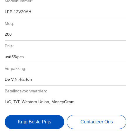
Modelnummer:
LFP-12V20AH
Moq:
200
Prijs:
usd55/pcs
Verpakking:
De V.N.-karton
Betalingsvoorwaarden:
L/C, T/T, Western Union, MoneyGram
Krijg Beste Prijs
Contacteer Ons