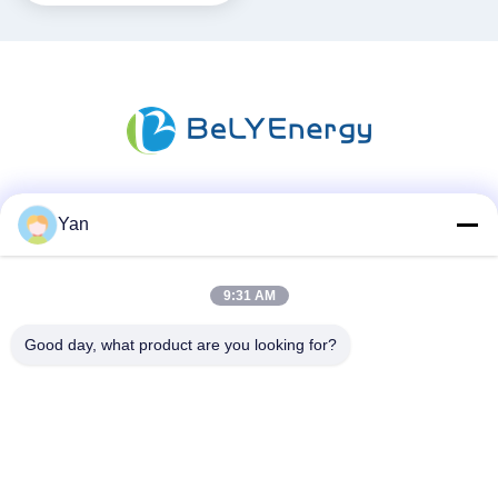
Sociale media
Yan
9:31 AM
Snel contact
Good day, what product are you looking for?
Tel.:
86-20-82038494
E-mail
sales@szbely.com