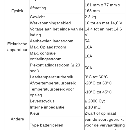
181 mm x 77 mm x
Afmeting
Fysiek
168 mm
Gewicht
2.3 kg
Werkspanningsgebied
10 tot en met 14,6 V
Voltage aan het einde van de
14.4 tot en met 14,6
lading
V
Aanbevolen laadstroom
5A
Elektrische
Max. Oplaadstroom
10A
apparatuur
Max. continue
10A
ontladingsstroom
Piekontladingsstroom (≤ 20
50A
sec.)
Laadtemperatuurbereik
0°C tot 60°C
Afvoertemperatuurbereik
-20°C tot 60°C
Temperatuurbereik voor
-10°C tot 45°C
opslag
Levenscyclus
≥ 2000 Cycli
Interne impedantie
≤ 10 mΩ
Kleur
Zwart of op maat
Andere
van de soort gebruikt
Type batterijcellen
voor de vervaardiging