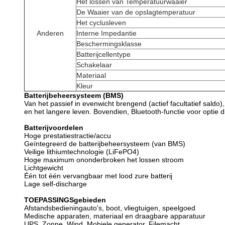
Het lossen van Temperatuurwaaier
De Waaier van de opslagtemperatuur
Het cyclusleven
Anderen
Interne Impedantie
Beschermingsklasse
Batterijcellentype
Schakelaar
Materiaal
Kleur
Batterijbeheersysteem (BMS)
Van het passief in evenwicht brengend (actief facultatief sal
en het langere leven. Bovendien, Bluetooth-functie voor optie die
Batterijvoordelen
Hoge prestatiestractie/accu
Geïntegreerd de batterijbeheersysteem (van BMS)
Veilige lithiumtechnologie (LiFePO4)
Hoge maximum ononderbroken het lossen stroom
Lichtgewicht
Één tot één vervangbaar met lood zure batterij
Lage self-discharge
TOEPASSINGSgebieden
Afstandsbedieningauto's, boot, vliegtuigen, speelgoed
Medische apparaten, materiaal en draagbare apparatuur
UPS, Zonne, Wind, Mobiele generator, Filemacht