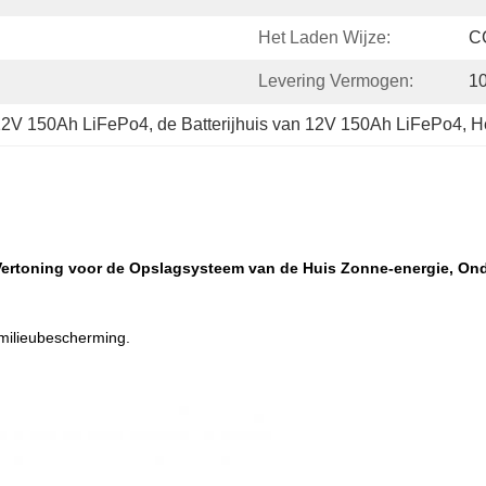
Het Laden Wijze:
C
Levering Vermogen:
1
 12V 150Ah LiFePo4
, 
de Batterijhuis van 12V 150Ah LiFePo4
, 
H
ertoning voor de Opslagsysteem van de Huis Zonne-energie, On
 milieubescherming.