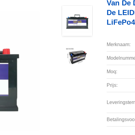
Van De 
De LEID
LiFePo4
Merknaam:
Modelnumme
Moq:
Prijs:
Leveringsterm
Betalingsvoo