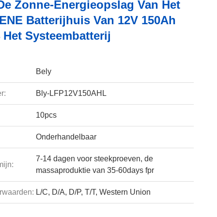
De Zonne-Energieopslag Van Het
ENE Batterijhuis Van 12V 150Ah
 Het Systeembatterij
Bely
r:
Bly-LFP12V150AHL
10pcs
Onderhandelbaar
7-14 dagen voor steekproeven, de
ijn:
massaproduktie van 35-60days fpr
rwaarden:
L/C, D/A, D/P, T/T, Western Union