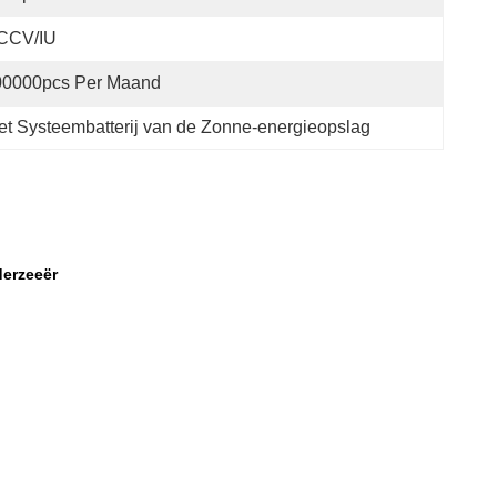
CCV/IU
00000pcs Per Maand
et Systeembatterij van de Zonne-energieopslag
derzeeër