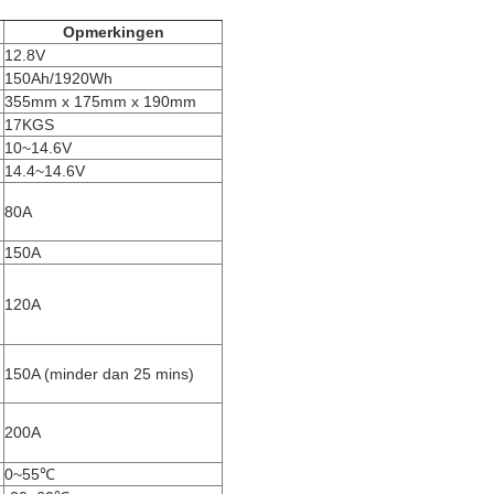
Opmerkingen
12.8V
150Ah/1920Wh
355mm x 175mm x 190mm
17KGS
10~14.6V
14.4~14.6V
80A
150A
120A
150A
(minder dan 25 mins)
200A
0~55℃