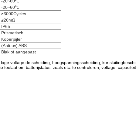
-20~60℃
-20~60℃
≥3000Cycles
≤20mΩ
IP65
Prismatisch
Koperpijler
(Anti-uv) ABS
Blak of aangepast
do), lage voltage de scheiding, hoogspanningsscheiding, kortsluitingbe
 toelaat om batterijstatus, zoals etc. te controleren, voltage, capaciteit