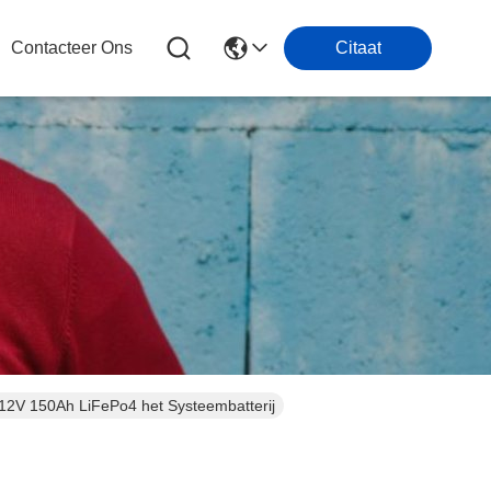
Contacteer Ons
Citaat
 12V 150Ah LiFePo4 het Systeembatterij