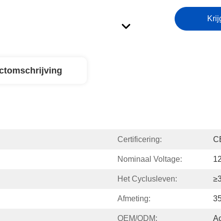
Krij
ctomschrijving
Certificering:
C
Nominaal Voltage:
1
Het Cyclusleven:
≥
Afmeting:
3
OEM/ODM:
A