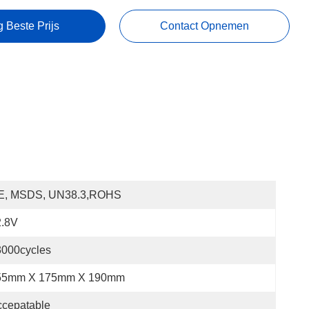
g Beste Prijs
Contact Opnemen
E, MSDS, UN38.3,ROHS
2.8V
3000cycles
55mm X 175mm X 190mm
ccepatable