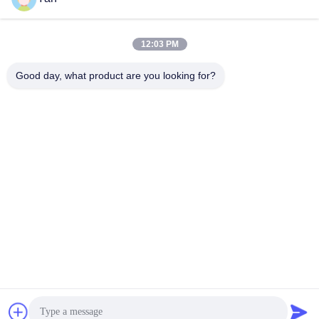
12:03 PM
Snel contact
Good day, what product are you looking for?
Tel.:
86-20-82038494
E-mail
sales@szbely.com
Adres:
4/F, Gebouw nr. 1, HuaWei KeGu Industry Park, Dalingshan
Town, Dongguan, Guangdong, China. PC: 523000
Privacybeleid
|
Sitemap
De Goede Kwaliteit van China de Batterij van 12V LiFePO4
Leverancier. Copyright © 2021-2026 Shenzhen Bely Energy
Technology Co., Ltd. . Alle rechten voorbehoudena.