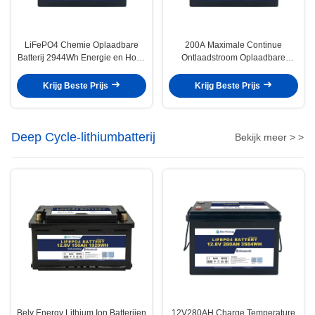
LiFePO4 Chemie Oplaadbare
200A Maximale Continue
Batterij 2944Wh Energie en Hoge
Ontlaadstroom Oplaadbare
Capaciteit met <3% Zelfontlading
LiFePo4 Batterij voor en -20-60℃
per Maand
Ontlaadtemperatuur
Krijg Beste Prijs
Krijg Beste Prijs
Deep Cycle-lithiumbatterij
Bekijk meer > >
Bely Energy Lithium Ion Batterijen
12V280AH Charge Temperature