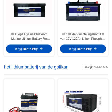
de Diepe Cyclus Bluetooth
van de de Vluchtelingsboot EV
Marine Lithium Battery For
van 12V 120Ah Li Iron Phosphate
Motorhome van 12V 300Ah
Battery Bluetooth het
Lithiumbatterij
Krijg Beste Prijs
Krijg Beste Prijs
het lithiumbatterij van de golfkar
Bekijk meer > >