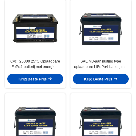
Cycli ≥5000 25°C Oplaadbare
SAE M8-aansluiting type
LiFePo4-batterij met energie Wh
oplaadbare LiFePo4-batterij met
2304 en maximale continue
kortsluitbeveiliging en lage
laadstroom A 200
zelfontlading
Krijg Beste Prijs
Krijg Beste Prijs