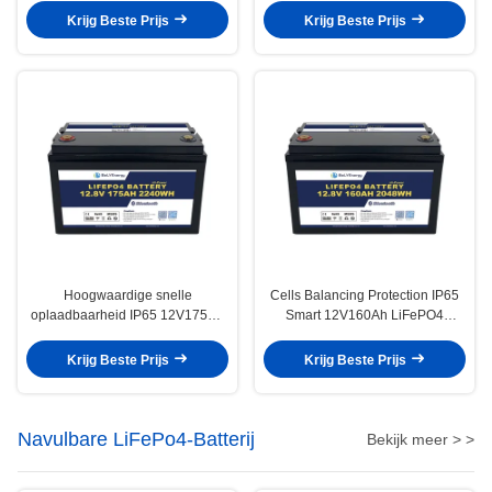
Krijg Beste Prijs
Krijg Beste Prijs
Hoogwaardige snelle
Cells Balancing Protection IP65
oplaadbaarheid IP65 12V175Ah
Smart 12V160Ah LiFePO4
Lithium-ionbatterijen
Bluetooth Lithiumbatterie
Batterijpakket
Krijg Beste Prijs
Krijg Beste Prijs
Navulbare LiFePo4-Batterij
Bekijk meer > >