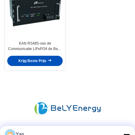
KAN RS485-van de
Communicatie LiFePO4 de Bank
48V 100Ah
Telecommunicatiebatterij met
Krijg Beste Prijs
LCD
Sociale media
Yan