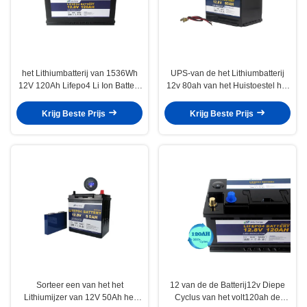
het Lithiumbatterij van 1536Wh
UPS-van de het Lithiumbatterij
12V 120Ah Lifepo4 Li Ion Battery
12v 80ah van het Huistoestel het
Base Station Yacht
Geleide Lichte Lithium Ion Battery
Krijg Beste Prijs
Krijg Beste Prijs
Sorteer een van het het
12 van de de Batterij12v Diepe
Lithiumijzer van 12V 50Ah het
Cyclus van het volt120ah de