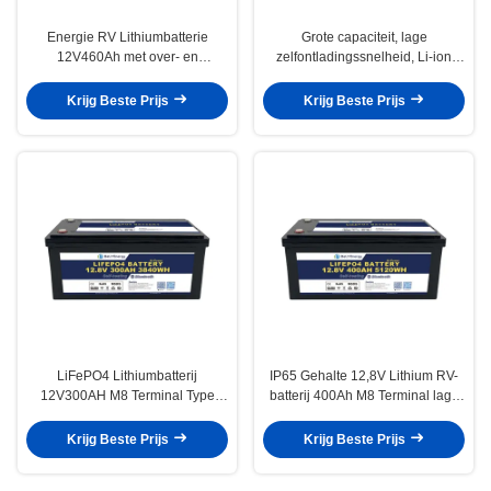
Energie RV Lithiumbatterie
Grote capaciteit, lage
12V460Ah met over- en
zelfontladingssnelheid, Li-ion
onderspanning bescherming
batterij met hoog vermogen
12V560Ah voor auto
Krijg Beste Prijs
Krijg Beste Prijs
LiFePO4 Lithiumbatterij
IP65 Gehalte 12,8V Lithium RV-
12V300AH M8 Terminal Type
batterij 400Ah M8 Terminal lage
30kg 14.6V
zelfontlading 3% per maand
Overspanningsbescherming
Krijg Beste Prijs
Krijg Beste Prijs