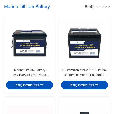
Marine Lithium Battery
Bekijk meer > >
Marine Lithium Battery
Customizable 24V50AH Lithium
24V100AH CAN/RS485
Battery For Marine Equipment
Communication For Marine
50A Discharge Current And 12KG
Applications And Vessels
Weight
Krijg Beste Prijs
Krijg Beste Prijs