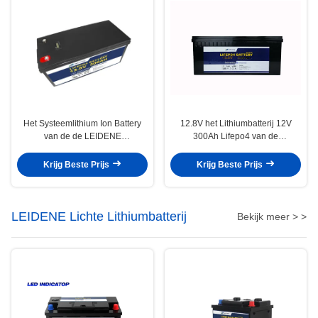
Het Systeemlithium Ion Battery
12.8V het Lithiumbatterij 12V
van de de LEIDENE
300Ah Lifepo4 van de
Energieopslag van LiFePO4 12V
energieopslag voor Zonnemacht
300Ah
Krijg Beste Prijs
Krijg Beste Prijs
LEIDENE Lichte Lithiumbatterij
Bekijk meer > >