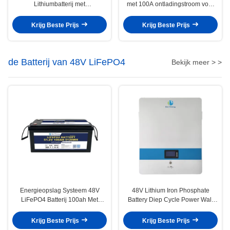
Lithiumbatterij met
met 100A ontladingstroom voor
communicatiefunctie inbegrepen
marine toepassingen met een
voor golfkarren
hoog vermogen
Krijg Beste Prijs
Krijg Beste Prijs
de Batterij van 48V LiFePO4
Bekijk meer > >
Energieopslag Systeem 48V
48V Lithium Iron Phosphate
LiFePO4 Batterij 100ah Met
Battery Diep Cycle Power Wall
maximale ontladingstroom 100A
Battery Lang levensduur
En optioneel Bluetooth
Krijg Beste Prijs
Krijg Beste Prijs