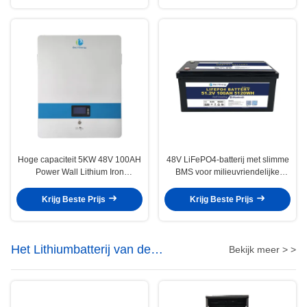
Hoge capaciteit 5KW 48V 100AH
48V LiFePO4-batterij met slimme
Power Wall Lithium Iron
BMS voor milieuvriendelijke
Phosphate Battery met optioneel
oplossingen
Bluetooth Nominale capaciteit
Krijg Beste Prijs
Krijg Beste Prijs
100Ah
Het Lithiumbatterij van de
Bekijk meer > >
energieopslag