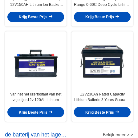
12V150AH Lithium Ion Backup
Range 0-60C Deep Cycle Lithium
Batterijen Voor RV Off-Road Solar
Battery With And 100A
Recommend Charge Current
Krijg Beste Prijs
Krijg Beste Prijs
Van het het Ijzerfosfaat van het
12V230Ah Rated Capacity
vrije tijds12v 120Ah Lithium
Lithium Batterie 3 Years Guaranty
Diepe de Cyclusbatterij
Product Guaranteed For RV
Camper
Krijg Beste Prijs
Krijg Beste Prijs
de batterij van het lage
Bekijk meer > >