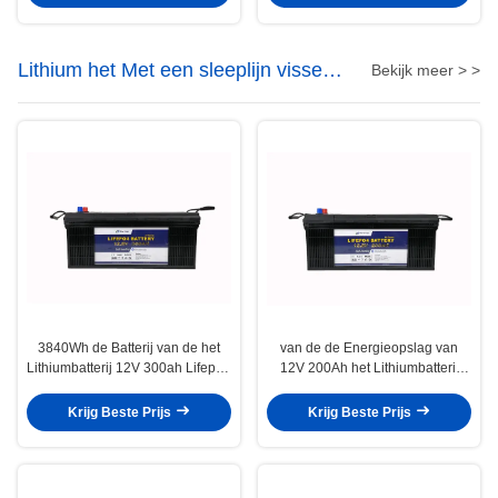
Lithium het Met een sleeplijn vissen
Bekijk meer > >
Motorbatterij
3840Wh de Batterij van de het
van de de Energieopslag van
Lithiumbatterij 12V 300ah Lifepo4
12V 200Ah het Lithiumbatterij
van de energieopslag
Bluetooth die de Batterij van het
Autopedlithium verwarmen
Krijg Beste Prijs
Krijg Beste Prijs