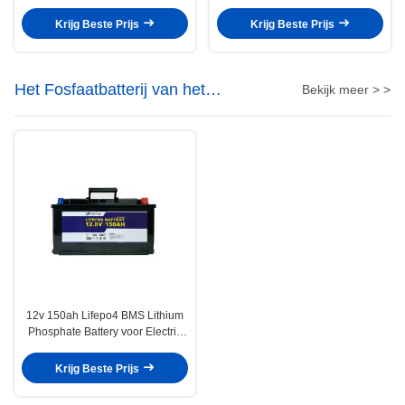
Fosfaatbatterij voor Elektrisch
Lifepo4 Geleide Lichte Lithium
voertuig
Navulbare Batterij
Krijg Beste Prijs
Krijg Beste Prijs
Het Fosfaatbatterij van het
Bekijk meer > >
lithiumijzer
12v 150ah Lifepo4 BMS Lithium
Phosphate Battery voor Electric
Power-Systeem
Krijg Beste Prijs