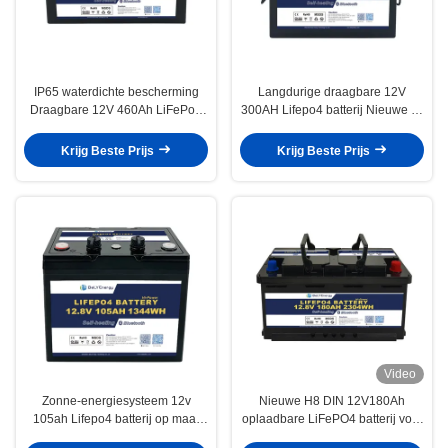
IP65 waterdichte bescherming
Langdurige draagbare 12V
Draagbare 12V 460Ah LiFePo4
300AH Lifepo4 batterij Nieuwe A-
lange levensduur batterij voor
cellen lange levensduur
camper
Krijg Beste Prijs
Krijg Beste Prijs
Video
Zonne-energiesysteem 12v
Nieuwe H8 DIN 12V180Ah
105ah Lifepo4 batterij op maat
oplaadbare LiFePO4 batterij voor
met CAN RS485 interface
camper