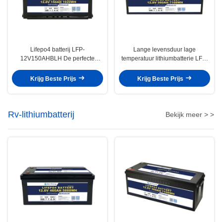
Lifepo4 batterij LFP-
Lange levensduur lage
12V150AHBLH De perfecte
temperatuur lithiumbatterie LFP-
combinatie van kracht en
12V560AHBLH In 100A
draagbaarheid
ontladingstroom met 5000 cycli
Krijg Beste Prijs
Krijg Beste Prijs
Rv-lithiumbatterij
Bekijk meer > >