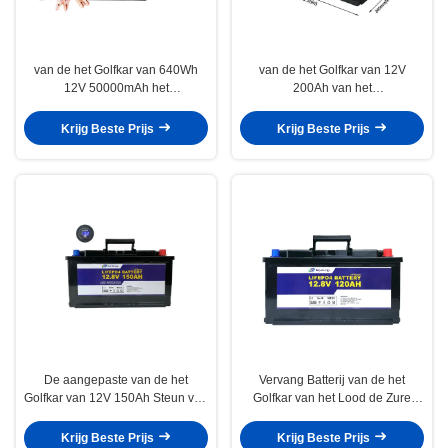
van de het Golfkar van 640Wh
van de het Golfkar van 12V
12V 50000mAh het
200Ah van het
Lithiumbatterij voor Golf Met
Lithiumbatterijkabels van het het
fouten
Golfkarretje Elektrische het
Krijg Beste Prijs
Krijg Beste Prijs
Lithiumbatterij
De aangepaste van de het
Vervang Batterij van de het
Golfkar van 12V 150Ah Steun van
Golfkar van het Lood de Zure
de het Lithiumbatterij voor
120ah 12V Lithium met BMS
Huiselektronika
Krijg Beste Prijs
Krijg Beste Prijs