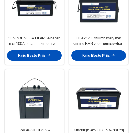
OEM / ODM 36V LiFePO4-batterij
LiFePO4 Lithiumbattery met
met 100A ontladingstroom voor
slimme BMS voor hernieuwbare
marine toepassingen met een
energie voor schepen en
hoog vermogen
schepen
Krijg Beste Prijs
Krijg Beste Prijs
36V 40AH LiFePO4
Krachtige 36V LiFePO4-batterij