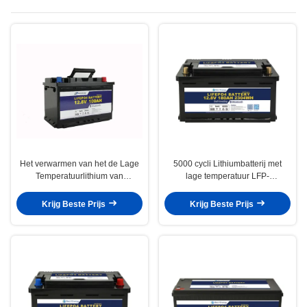
temperatuurlithium
Het verwarmen van het de Lage
5000 cycli Lithiumbatterij met
Temperatuurlithium van
lage temperatuur LFP-
Elementenbluetooth de
12V180AHBLH LiFePO4 voor
Navulbare Batterij 12V 100AH
langdurige energie
Krijg Beste Prijs
Krijg Beste Prijs