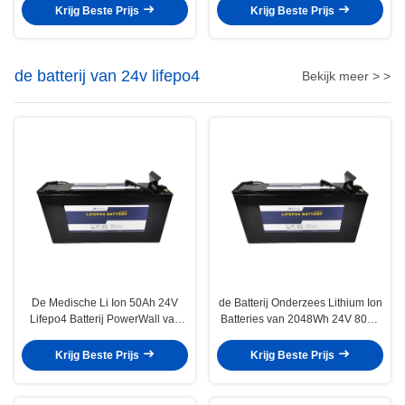
Apparatuur EV-boten
Krijg Beste Prijs
Krijg Beste Prijs
de batterij van 24v lifepo4
Bekijk meer > >
De Medische Li Ion 50Ah 24V
de Batterij Onderzees Lithium Ion
Lifepo4 Batterij PowerWall van
Batteries van 2048Wh 24V 80Ah
Belyups
Lifepo4
Krijg Beste Prijs
Krijg Beste Prijs