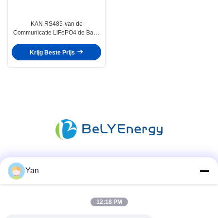
KAN RS485-van de
Communicatie LiFePO4 de Bank
48V 100Ah
Telecommunicatiebatterij met
Krijg Beste Prijs
LCD
Sociale media
Yan
12:18 PM
Snel contact