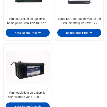
van het Lithiumion battery for
100% DOD de Batterij van de het
home power van 12V 100Ah de
Lithiumbatterij 1280Wh 12V
Opslag de Elektronikabatterij Van
100Ah LiFePO4 van de
de consument
Energieopslag
Krijg Beste Prijs
Krijg Beste Prijs
Van het Lithiumion battery for
solar storage van UN38.3 12V
200Ah het Zelf Verwarmen
Krijg Beste Prijs