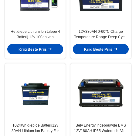
Het diepe Lithium Ion Lifepo 4
12V330AH 0-60°C Charge
Batterij 12v 100ah van
Temperature Range Deep Cycle
Cyclusbluetooth
Lithium Battery with 0°C To 45°C
Charging Temperature
Krijg Beste Prijs
Krijg Beste Prijs
1024Wh diep de Batterij12v
Bely Energy Ingebouwde BMS
80AH Lithium Ion Battery For
12V180AH IP65 Waterdicht Voor