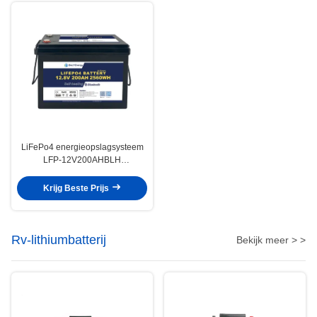
LiFePo4 energieopslagsysteem
LFP-12V200AHBLH
goedgekeurd voor
temperatuurbereik van -20°C tot
Krijg Beste Prijs
60°C
Rv-lithiumbatterij
Bekijk meer > >