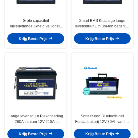
Grote capaciteit
Smart BMS Krachtige lange
milieuvriendelijkheid veiligheid
levensduur Lithium-ion batterijen
Lithiumbatterij 12V 230Ah
12V 200Ah Voor energieopslag
Krijg Beste Prijs
Krijg Beste Prijs
Lange levensduur Piekontlading
Sorteer een Bluetooth-het
260A Lithium 12V 210Ah
Fosfaatbatterij 12V 80Ah van het
LiFePO4 Batterijpakket Voor RV
Lithiumijzer voor Robot
Krijg Beste Prijs
Krijg Beste Prijs