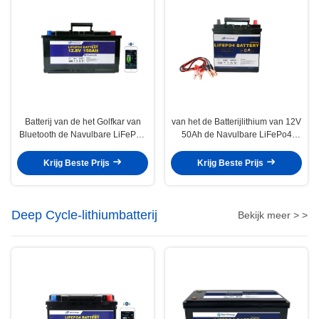
Batterij van de het Golfkar van
van het de Batterijlithium van 12V
Bluetooth de Navulbare LiFePo4
50Ah de Navulbare LiFePo4
12v 150ah
Voertuigen van Ion Batteries
Used In Electric
Krijg Beste Prijs
Krijg Beste Prijs
Deep Cycle-lithiumbatterij
Bekijk meer > >