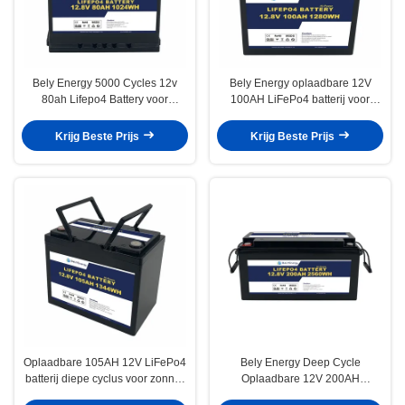
Bely Energy 5000 Cycles 12v
Bely Energy oplaadbare 12V
80ah Lifepo4 Battery voor
100AH LiFePo4 batterij voor
huishoudelijke apparatuur
communicatie station RV
Onderzeese boten
Krijg Beste Prijs
Krijg Beste Prijs
Oplaadbare 105AH 12V LiFePo4
Bely Energy Deep Cycle
batterij diepe cyclus voor zonne-
Oplaadbare 12V 200AH
energiesysteem UPS
Lithiumbatterij Voor Huishoudelijk