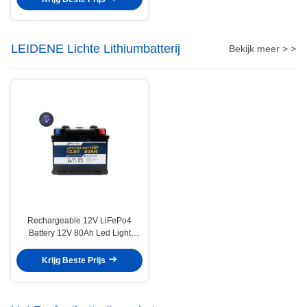
LEIDENE Lichte Lithiumbatterij
Bekijk meer > >
Rechargeable 12V LiFePo4
Battery 12V 80Ah Led Light
Lithium Battery , for Electric
tricycle
Krijg Beste Prijs