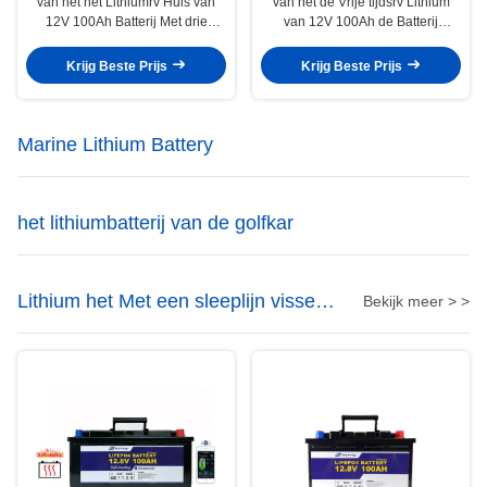
van het het Lithiumrv Huis van
van het de Vrije tijdsrv Lithium
12V 100Ah Batterij Met drie
van 12V 100Ah de Batterij
wielen van het de Batterijen de
Bluetooth die 12,8 de Batterij van
Elektrische Lithium voor
V verwarmen Lifepo4
Krijg Beste Prijs
Krijg Beste Prijs
Kampeerautobestelwagen
Marine Lithium Battery
het lithiumbatterij van de golfkar
Lithium het Met een sleeplijn vissen
Bekijk meer > >
Motorbatterij