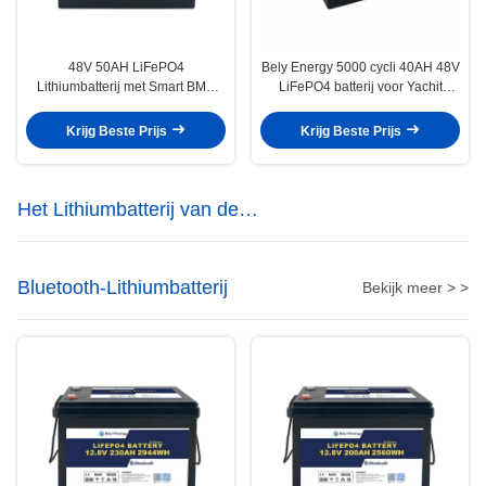
48V 50AH LiFePO4
Bely Energy 5000 cycli 40AH 48V
Lithiumbatterij met Smart BMS
LiFePO4 batterij voor Yachit
voor hernieuwbare energie voor
100% DOD zonne-gebruik
zeeschepen
Krijg Beste Prijs
Krijg Beste Prijs
Het Lithiumbatterij van de
energieopslag
Bluetooth-Lithiumbatterij
Bekijk meer > >