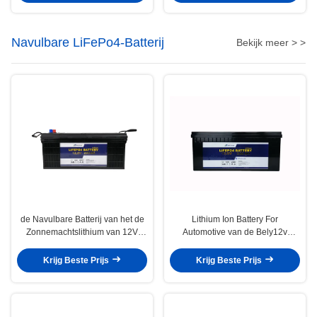
Navulbare LiFePo4-Batterij
Bekijk meer > >
de Navulbare Batterij van het de
Lithium Ion Battery For
Zonnemachtslithium van 12V
Automotive van de Bely12v
200Ah voor
300Ah het Navulbare LiFePo4
Kampeerautoaanhangwagen
Batterij
Krijg Beste Prijs
Krijg Beste Prijs