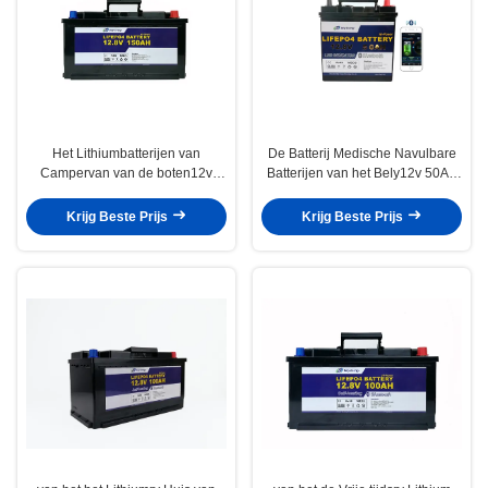
Het Lithiumbatterijen van
De Batterij Medische Navulbare
Campervan van de boten12v
Batterijen van het Bely12v 50Ah
150Ah Lifepo4 Batterij voor
rv Lithium voor Autopedden
Caravans
Krijg Beste Prijs
Krijg Beste Prijs