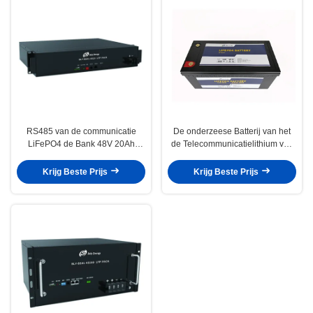
RS485 van de communicatie
De onderzeese Batterij van het
LiFePO4 de Bank 48V 20Ah
de Telecommunicatielithium van
Telecommunicatiebatterij met
12V 300Ah met Bluetooth
LEIDENE Indicatoren
Krijg Beste Prijs
Krijg Beste Prijs