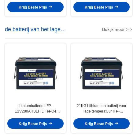
Motorhome van het Cycluslithium
Thuisgebruik 48v Elektrische
Auto Zonne-energie Opslag
Krijg Beste Prijs
Krijg Beste Prijs
de batterij van het lage
Bekijk meer > >
temperatuurlithium
Lithiumbatterie LFP-
21KG Lithium-ion batterij voor
12V280AHBLH LiFePO4
lage temperatuur lFP-
Langdurig en minder dan 2%
12V230AHBLH Opladen -30-60
zelfontladingspercentage
°C Prismatische cellen
Krijg Beste Prijs
Krijg Beste Prijs