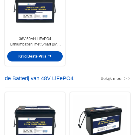
36V 50AH LiFePO4
Lithiumbatterij met Smart BMS
voor hernieuwbare energie voor
schepen en schepen
Krijg Beste Prijs
de Batterij van 48V LiFePO4
Bekijk meer > >