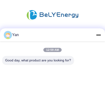
Sociale media
Yan
12:59 AM
Snel contact
Good day, what product are you looking for?
Tel.:
86-20-82038494
E-mail
sales@szbely.com
Adres:
4/F, Gebouw nr. 1, HuaWei KeGu Industry Park, Dalingshan