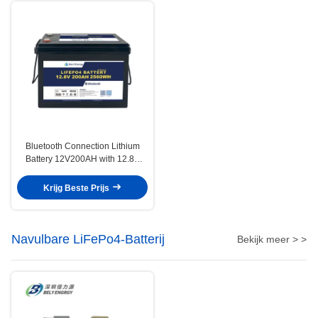
Bluetooth Connection Lithium
Battery 12V200AH with 12.8V
Nominal Voltage 200A Max
Charge Current and 0-60C
Krijg Beste Prijs
Charge Temperature
Navulbare LiFePo4-Batterij
Bekijk meer > >