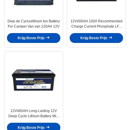
Diep de Cycluslithium Ion Battery
12V400AH 100A Recommended
For Camper Van van 120AH 12V
Charge Current Phosphate LFP
Battery PACK for Long-lasting
Performance
Krijg Beste Prijs
Krijg Beste Prijs
12V460AH Long-Lasting 12V
Deep Cycle Lithium Battery With
3 Years Guaranty And ≤10mΩ
Impedance
Krijg Beste Prijs