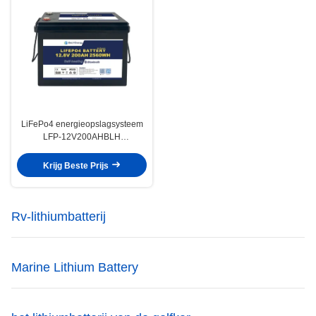
LiFePo4 energieopslagsysteem
LFP-12V200AHBLH
goedgekeurd voor
temperatuurbereik van -20°C tot
Krijg Beste Prijs
60°C
Rv-lithiumbatterij
Marine Lithium Battery