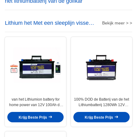
het lithiumbatterij van de golfkar
Lithium het Met een sleeplijn vissen
Bekijk meer > >
Motorbatterij
van het Lithiumion battery for
100% DOD de Batterij van de het
home power van 12V 100Ah de
Lithiumbatterij 1280Wh 12V
Opslag de Elektronikabatterij Van
100Ah LiFePO4 van de
de consument
Energieopslag
Krijg Beste Prijs
Krijg Beste Prijs