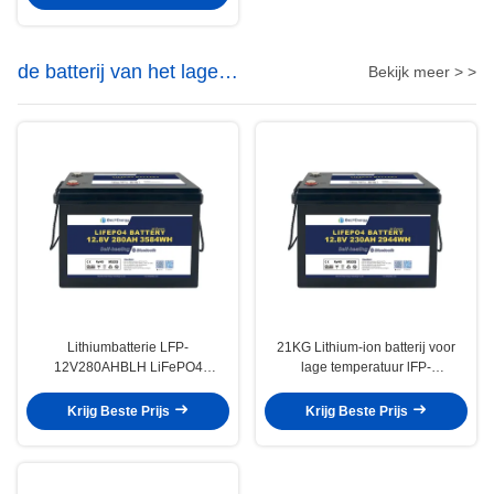
de batterij van het lage
Bekijk meer > >
temperatuurlithium
Lithiumbatterie LFP-
21KG Lithium-ion batterij voor
12V280AHBLH LiFePO4
lage temperatuur lFP-
Langdurig en minder dan 2%
12V230AHBLH Opladen -30-60
zelfontladingspercentage
°C Prismatische cellen
Krijg Beste Prijs
Krijg Beste Prijs