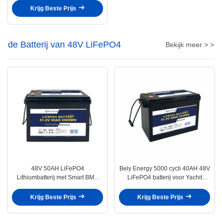
schepen en schepen
Krijg Beste Prijs
de Batterij van 48V LiFePO4
Bekijk meer > >
48V 50AH LiFePO4
Bely Energy 5000 cycli 40AH 48V
Lithiumbatterij met Smart BMS
LiFePO4 batterij voor Yachit
voor hernieuwbare energie voor
100% DOD zonne-gebruik
zeeschepen
Krijg Beste Prijs
Krijg Beste Prijs