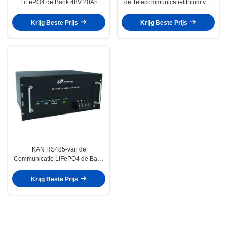
LiFePO4 de Bank 48V 20Ah
de Telecommunicatielithium van
Telecommunicatiebatterij met
12V 300Ah met Bluetooth
LEIDENE Indicatoren
Krijg Beste Prijs
Krijg Beste Prijs
KAN RS485-van de
Communicatie LiFePO4 de Bank
48V 100Ah
Telecommunicatiebatterij met
Krijg Beste Prijs
LCD