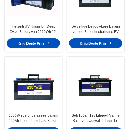
Het anti UVlithium Ion Deep
De veilige Betrouwbare Batterij
Cycle Battery van 2560Wh 12v
van de Batterijmotorhome EV
200ah
LiFePo4 van 150Ah 12V Lifepo4
Krijg Beste Prijs
Krijg Beste Prijs
1536Wh de onderzeese Batterij
Bely150ah 12v Lifepo4 Marine
120Ah Li Ion Phosphate Battery
Battery Powerwall Lithium Ion
van 12V LiFePo4
Batterij 1920Wh