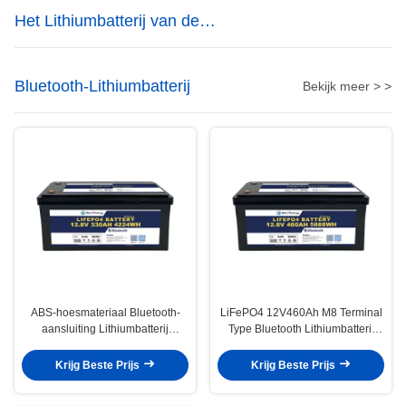
Het Lithiumbatterij van de
energieopslag
Bluetooth-Lithiumbatterij
Bekijk meer > >
ABS-hoesmateriaal Bluetooth-
LiFePO4 12V460Ah M8 Terminal
aansluiting Lithiumbatterij
Type Bluetooth Lithiumbatterij
12V330AH met IP65-
3.5V Cellen Balancing Voltage
bescherming en ≥99% efficiency
100A Continu Charge Current
Krijg Beste Prijs
Krijg Beste Prijs
voor toepassingen