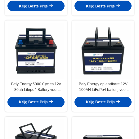
energiesysteem
Krijg Beste Prijs
Krijg Beste Prijs
Bely Energy 5000 Cycles 12v
Bely Energy oplaadbare 12V
80ah Lifepo4 Battery voor
100AH LiFePo4 batterij voor
huishoudelijke apparatuur
communicatie station RV
Onderzeese boten
Krijg Beste Prijs
Krijg Beste Prijs