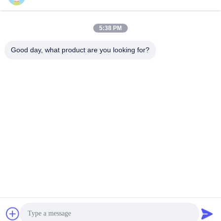
5:38 PM
Snel contact
Good day, what product are you looking for?
Tel.:
86-20-82038494
E-mail
sales@szbely.com
Adres:
4/F, Gebouw nr. 1, HuaWei KeGu Industry Park, Dalingshan
Town, Dongguan, Guangdong, China. PC: 523000
Privacybeleid
|
Sitemap
De Goede Kwaliteit van China de Batterij van 12V LiFePO4
Leverancier. Copyright © 2021-2026 Shenzhen Bely Energy
Technology Co., Ltd. . Alle rechten voorbehoudena.