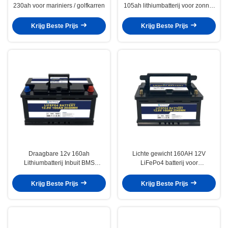
230ah voor mariniers / golfkarren
105ah lithiumbatterij voor zonne-
energiesysteem energieopslag
Krijg Beste Prijs
Krijg Beste Prijs
Draagbare 12v 160ah
Lichte gewicht 160AH 12V
Lithiumbatterij Inbuit BMS
LiFePo4 batterij voor
Multiple Security Protection Voor
energieopslag basisstation
Yachit
Krijg Beste Prijs
Krijg Beste Prijs