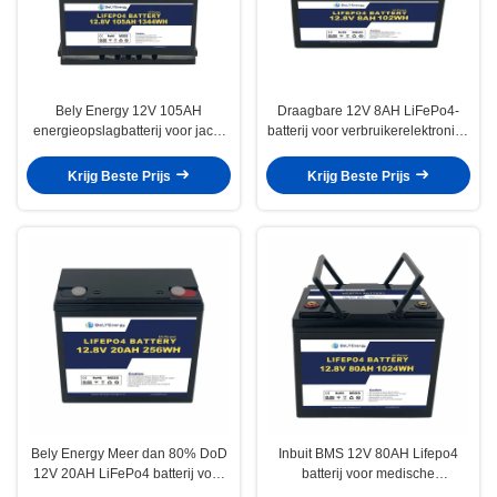
Bely Energy 12V 105AH
Draagbare 12V 8AH LiFePo4-
energieopslagbatterij voor jacht
batterij voor verbruikerelektronica
100% DOD zonne-energie
RV-communicatiestation
Krijg Beste Prijs
Krijg Beste Prijs
Bely Energy Meer dan 80% DoD
Inbuit BMS 12V 80AH Lifepo4
12V 20AH LiFePo4 batterij voor
batterij voor medische
energieopslag / golfkarren
consumentenelektronica Zonne-