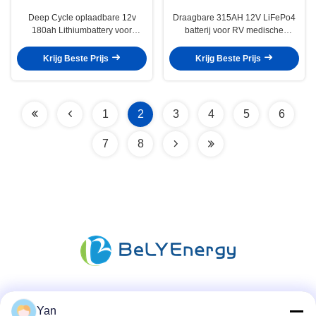
Deep Cycle oplaadbare 12v
Draagbare 315AH 12V LiFePo4
180ah Lithiumbattery voor
batterij voor RV medische
energieopslag Base Station
toevlucht boot
scooter
Krijg Beste Prijs
Krijg Beste Prijs
1
2
3
4
5
6
7
8
Sociale media
Yan