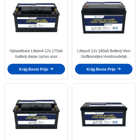
Oplaadbare Lifepo4 12v 175ah
Lifepo4 12v 180ah Batterij Voor
batterij diepe cyclus voor
Golfkarretjes Huishoudelijk
golfkarren toevlucht boot scooter
Apparatuur EV
Krijg Beste Prijs
Krijg Beste Prijs