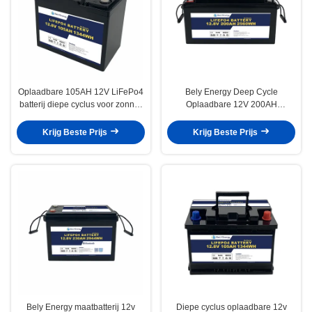
Oplaadbare 105AH 12V LiFePo4
Bely Energy Deep Cycle
batterij diepe cyclus voor zonne-
Oplaadbare 12V 200AH
energiesysteem UPS
Lithiumbatterij Voor Huishoudelijk
Apparatuur EV-boten
Krijg Beste Prijs
Krijg Beste Prijs
Bely Energy maatbatterij 12v
Diepe cyclus oplaadbare 12v