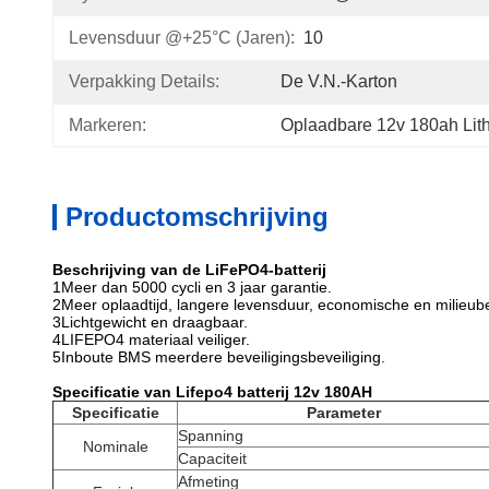
Levensduur @+25°C (jaren):
10
Verpakking Details:
De V.N.-Karton
Markeren:
Oplaadbare 12v 180ah Lith
Productomschrijving
Beschrijving van de LiFePO4-batterij
1Meer dan 5000 cycli en 3 jaar garantie.
2Meer oplaadtijd, langere levensduur, economische en milieu
3Lichtgewicht en draagbaar.
4LIFEPO4 materiaal veiliger.
5Inboute BMS meerdere beveiligingsbeveiliging.
Specificatie van Lifepo4 batterij 12v 180AH
Specificatie
Parameter
Spanning
Nominale
Capaciteit
Afmeting