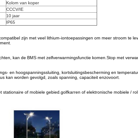
Kolom van koper
CCCV/IE
10 jaar
IP65
ompatibel zijn met veel lithium-iontoepassingen om meer stroom te l
oment.
hten, kan de BMS met zelfverwarmingsfunctie komen.Stop met verwarm
nings- en hoogspanningssluiting, kortsluitingsbescherming en temperat
tus kan worden gevolgd, zoals spanning, capaciteit enzovoort.
t stationaire of mobiele gebied.golfkarren of elektronische mobiele / ro