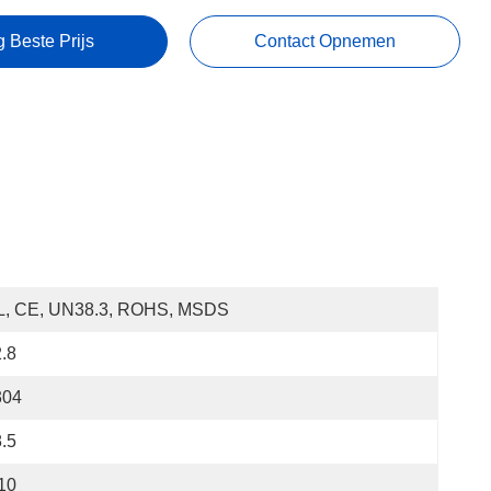
g Beste Prijs
Contact Opnemen
L, CE, UN38.3, ROHS, MSDS
.8
304
.5
10