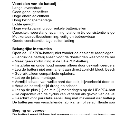
Voordelen van de batterij
Lange levensduur
Geen geheugeneffect.
Hoge energiedichtheid
Hoog lozingspercentage
Lichte gewicht
Hoge werkspanning voor enkele batterijcellen
Capaciteit, weerstand, spanning, platform tijd consistentie is g
Met kortecircuitbescherming, veilig en betrouwbaar
Goede consistentie, lage zelfontlading
Belangrijke instructies
Open de LiFePO4-batterij niet zonder de dealer te raadplegen.
▪ Gebruik de batterij alleen voor de doeleinden waarvoor ze bed
▪ Maak geen kortsluiting in de LiFePO4-batterij.
▪ Installatie en onderhoud mogen alleen door gekwalificeerde s
▪ Leg de batterij niet permanent aan direct zonlicht bloot. Besch
▪ Gebruik alleen compatibele opladers.
▪ Let op de juiste montage.
▪ Vermijd schade van welke aard dan ook, bijvoorbeeld door te va
▪ Houd de batterij altijd droog en schoon.
▪ Let op de plus (+) en min (-) markeringen op de LiFePO4-batter
▪ De capaciteit van de cyclus kan variëren als gevolg van de v
▪ Geschikt voor parallelle aansluiting met maximaal vier batte
De batterijen van verschillende fabrikanten of verschillende 
Berging en vervoer
De batterij moet tijdens het vervoer goed verpakt en beschermd