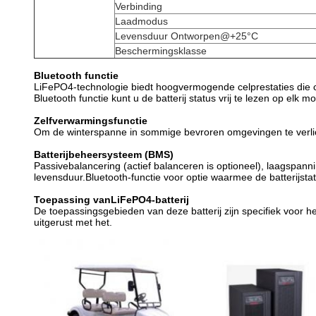
Verbinding
Laadmodus
Levensduur Ontworpen@+25°C
Beschermingsklasse
Bluetooth functie
LiFePO4-technologie biedt hoogvermogende celprestaties die c
Bluetooth functie kunt u de batterij status vrij te lezen op elk m
Zelfverwarmingsfunctie
Om de winterspanne in sommige bevroren omgevingen te verlic
Batterijbeheersysteem (BMS)
Passivebalancering (actief balanceren is optioneel), laagspan
levensduur.Bluetooth-functie voor optie waarmee de batterijsta
Toepassing van
LiFePO4-batterij
De toepassingsgebieden van deze batterij zijn specifiek voor he
uitgerust met het.