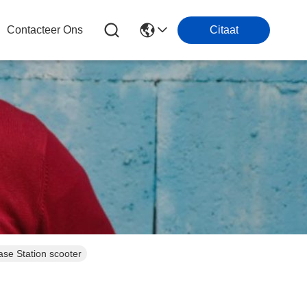
Contacteer Ons
Citaat
se Station scooter