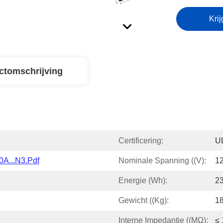
Krij
ctomschrijving
Certificering:
U
0A...N3.pdf
Nominale Spanning ((V):
12
Energie (Wh):
2
Gewicht ((kg):
18
Interne Impedantie ((mΩ):
≤ 