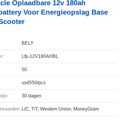
cle Oplaadbare 12v 180ah
battery Voor Energieopslag Base
 Scooter
BELY
r:
Lfp-12V180AHBL
50
usd550/pcs
ijn:
30 dagen
rwaarden:
L/C, T/T, Western Union, MoneyGram