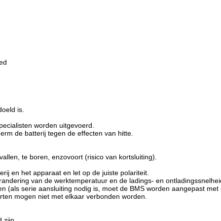
oed
oeld is.
pecialisten worden uitgevoerd.
erm de batterij tegen de effecten van hitte.
llen, te boren, enzovoort (risico van kortsluiting).
ij en het apparaat en let op de juiste polariteit.
erandering van de werktemperatuur en de ladings- en ontladingssnelheid
rijen (als serie aansluiting nodig is, moet de BMS worden aangepast met
soorten mogen niet met elkaar verbonden worden.
 zijn.