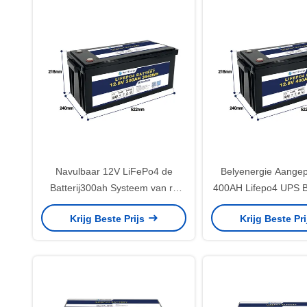
Navulbaar 12V LiFePo4 de
Belyenergie Aange
Batterij300ah Systeem van rv
400AH Lifepo4 UPS Ba
Bely Zonne met Bluetooth
het Toevluchtsoord
Krijg Beste Prijs
Krijg Beste Pr
Golfkarren