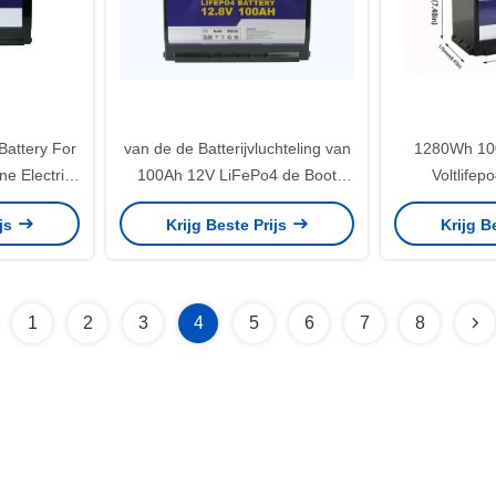
 Battery For
van de de Batterijvluchteling van
1280Wh 10
e Electric
100Ah 12V LiFePo4 de Boot
Voltlifepo
 Lifepo4
Communicatie Post
Zonnem
ijs
Krijg Beste Prijs
Krijg B
1
2
3
4
5
6
7
8