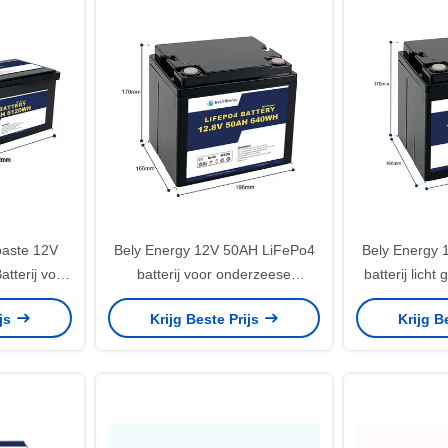
paste 12V
Bely Energy 12V 50AH LiFePo4
Bely Energy 
tterij voor
batterij voor onderzeese
batterij licht
boot van
medische jacht
EV
ijs
Krijg Beste Prijs
Krijg B