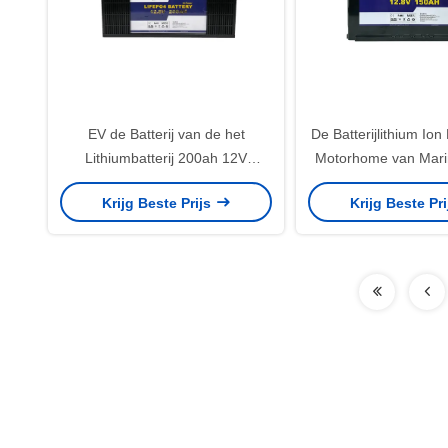
EV de Batterij van de het
De Batterijlithium Ion
Lithiumbatterij 200ah 12V
Motorhome van Marin
LiFePo4 van het huistoestel
Tricycle 12V 150Ah
Krijg Beste Prijs
Krijg Beste Pr