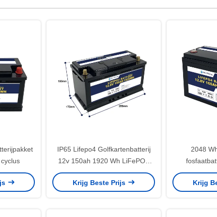
terijpakket
IP65 Lifepo4 Golfkartenbatterij
2048 Wh
cyclus
12v 150ah 1920 Wh LiFePO4
fosfaatbat
batterijen Pack OEM
ijs
Krijg Beste Prijs
Krijg B