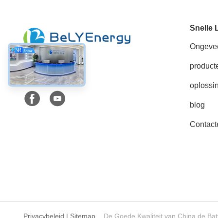
Snelle 
Ongeve
product
Sociale media
oplossi
blog
Contact
Privacybeleid
|
Sitemap
De Goede Kwaliteit van China de Bat