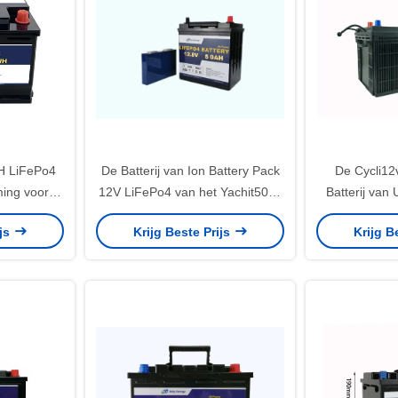
H LiFePo4
De Batterij van Ion Battery Pack
De Cycli12
ming voor
12V LiFePo4 van het Yachit50ah
Batterij van
eem 100%
Lithium met LEIDENE Indictor
Zonne-e
ijs
Krijg Beste Prijs
Krijg B