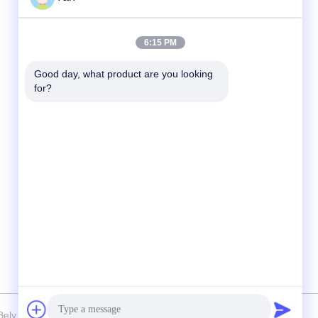
Snel contact
6:15 PM
Tel.:
Good day, what product are you looking 
for?
86-20-82038494
E-mail
sales@szbely.com
Adres:
4/F, Gebouw nr. 1, HuaWei KeGu Industry
g
Park, Dalingshan Town, Dongguan,
Guangdong, China. PC: 523000
ely Energy Technology Co., Ltd. . Alle rechten voorbehoudena.