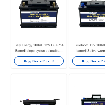
Bely Energy 100AH 12V LiFePo4
Bluetooth 12V 100A
Batterij diepe cyclus oplaadbaar
batterij Zelfverwar
voor UPS
zonne-energiesyst
Krijg Beste Prijs
Krijg Beste Pr
DOD