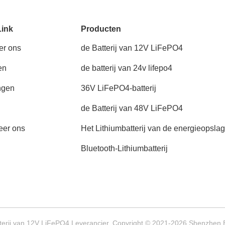
Link
Producten
er ons
de Batterij van 12V LiFePO4
en
de batterij van 24v lifepo4
ngen
36V LiFePO4-batterij
de Batterij van 48V LiFePO4
eer ons
Het Lithiumbatterij van de energieopsla
Bluetooth-Lithiumbatterij
terij van 12V LiFePO4 Leverancier. Copyright © 2021-2026 Shenzhen B