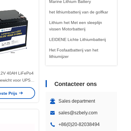
Marine Lithium Battery
het lithiumbatterij van de golfkar
Lithium het Met een sleeplijn
vissen Motorbatterij
LEIDENE Lichte Lithiumbatterij
Het Fosfaatbatterij van het
lithiumijzer
De batterij van het
12V 40AH LiFePo4
telecommunicatielithium
 gewicht voor UPS /
Contacteer ons
 / jacht
este Prijs
Sales department
sales@szbely.com
+86(0)20-82038494