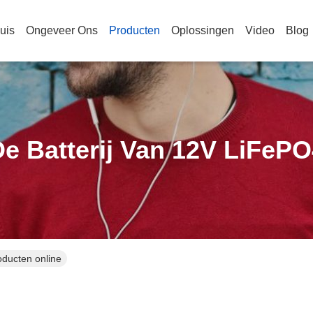
uis
Ongeveer Ons
Producten
Oplossingen
Video
Blog
e Batterij Van 12V LiFeP
oducten online