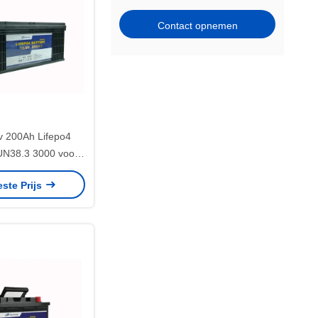
Contact opnemen
v 200Ah Lifepo4
 UN38.3 3000 voor
nergieopslag
este Prijs