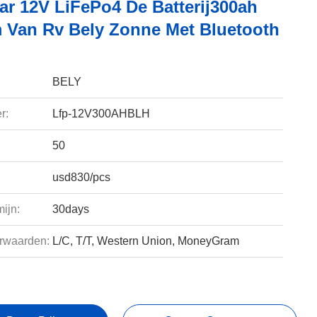
ar 12V LiFePo4 De Batterij300ah
 Van Rv Bely Zonne Met Bluetooth
BELY
r:
Lfp-12V300AHBLH
50
usd830/pcs
ijn:
30days
rwaarden:
L/C, T/T, Western Union, MoneyGram