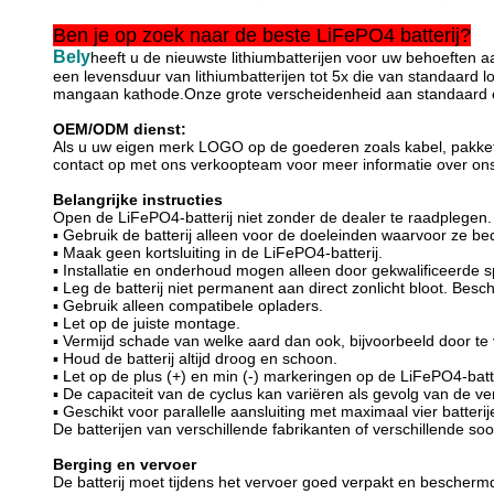
Ben je op zoek naar de beste LiFePO4 batterij?
Bely
heeft u de nieuwste lithiumbatterijen voor uw behoeften
een levensduur van lithiumbatterijen tot 5x die van standaard l
mangaan kathode.Onze grote verscheidenheid aan standaard en
OEM/ODM dienst:
Als u uw eigen merk LOGO op de goederen zoals kabel, pakketz
contact op met ons verkoopteam voor meer informatie over on
Belangrijke instructies
Open de LiFePO4-batterij niet zonder de dealer te raadplegen.
▪ Gebruik de batterij alleen voor de doeleinden waarvoor ze bed
▪ Maak geen kortsluiting in de LiFePO4-batterij.
▪ Installatie en onderhoud mogen alleen door gekwalificeerde s
▪ Leg de batterij niet permanent aan direct zonlicht bloot. Besch
▪ Gebruik alleen compatibele opladers.
▪ Let op de juiste montage.
▪ Vermijd schade van welke aard dan ook, bijvoorbeeld door te va
▪ Houd de batterij altijd droog en schoon.
▪ Let op de plus (+) en min (-) markeringen op de LiFePO4-batter
▪ De capaciteit van de cyclus kan variëren als gevolg van de v
▪ Geschikt voor parallelle aansluiting met maximaal vier batte
De batterijen van verschillende fabrikanten of verschillende 
Berging en vervoer
De batterij moet tijdens het vervoer goed verpakt en beschermd