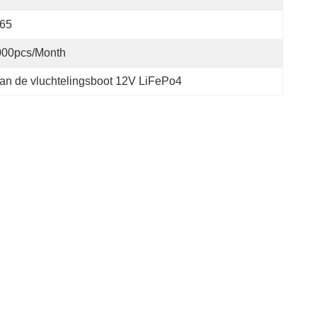
P65
000pcs/month
 van de vluchtelingsboot 12V LiFePo4