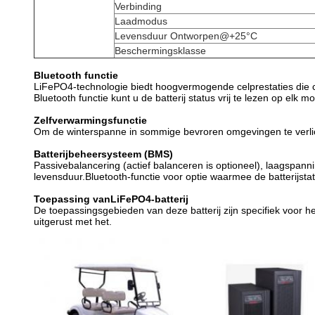
Verbinding
Laadmodus
Levensduur Ontworpen@+25°C
Beschermingsklasse
Bluetooth functie
LiFePO4-technologie biedt hoogvermogende celprestaties die c
Bluetooth functie kunt u de batterij status vrij te lezen op elk m
Zelfverwarmingsfunctie
Om de winterspanne in sommige bevroren omgevingen te verlic
Batterijbeheersysteem (BMS)
Passivebalancering (actief balanceren is optioneel), laagspan
levensduur.Bluetooth-functie voor optie waarmee de batterijsta
Toepassing van
LiFePO4-batterij
De toepassingsgebieden van deze batterij zijn specifiek voor he
uitgerust met het.