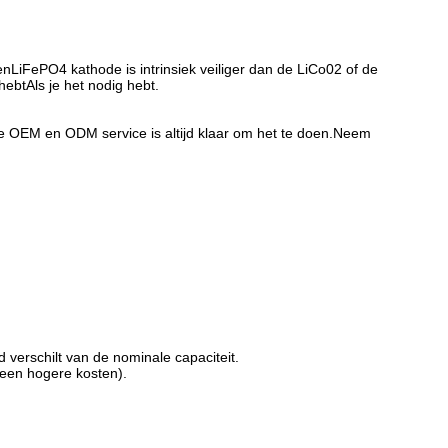
en
LiFePO4 kathode is intrinsiek veiliger dan de LiCo02 of de
btAls je het nodig hebt.
e OEM en ODM service is altijd klaar om het te doen.Neem
 verschilt van de nominale capaciteit.
 een hogere kosten).