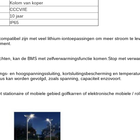
Kolom van koper
CCCV/IE
10 jaar
IP65
ompatibel zijn met veel lithium-iontoepassingen om meer stroom te l
oment.
hten, kan de BMS met zelfverwarmingsfunctie komen.Stop met verwarm
nings- en hoogspanningssluiting, kortsluitingsbescherming en temperat
tus kan worden gevolgd, zoals spanning, capaciteit enzovoort.
t stationaire of mobiele gebied.golfkarren of elektronische mobiele / ro