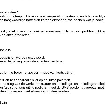
 aangeboden?
oodzuurbatterijen. Deze serie is temperatuurbestendig en lichtgewicht, 
 hoogwaardige batterijen zorgen ervoor dat we hebben wat je nodig he
ak, label of waar dan ook wilt weergeven. Het is geen probleem. Onz
s en onze producten.
oeld is.
pecialisten worden uitgevoerd.
erm de batterij tegen de effecten van hitte.
llen, te boren, enzovoort (risico van kortsluiting).
ij en het apparaat en let op de juiste polariteit.
erandering van de werktemperatuur en de ladings- en ontladingssnelheid
rijen (als serie aansluiting nodig is, moet de BMS worden aangepast met
soorten mogen niet met elkaar verbonden worden.
 zijn.