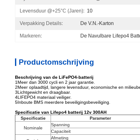
Levensduur @+25°C (jaren):
10
Verpakking Details:
De V.N.-Karton
Markeren:
De Navulbare Lifepo4 Batte
Productomschrijving
Beschrijving van de LiFePO4-batterij
1Meer dan 3000 cycli en 2 jaar garantie.
2Meer oplaadtijd, langere levensduur, economische en milieu
3Lichtgewicht en draagbaar.
4LIFEPO4 materiaal veiliger.
5Inboute BMS meerdere beveiligingsbeveiliging.
Specificatie van Lifepo4 batterij 12v 300AH
Specificatie
Parameter
Spanning
Nominale
Capaciteit
Afmeting