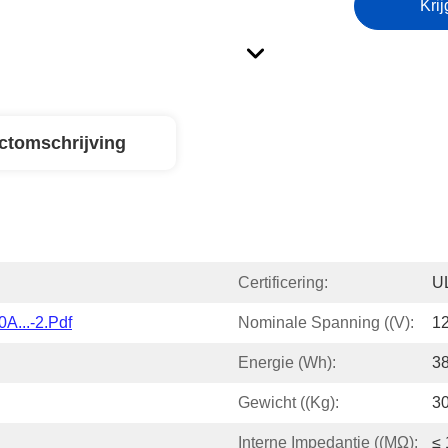
Krij
ctomschrijving
Certificering:
U
A...-2.pdf
Nominale Spanning ((V):
12
Energie (Wh):
3
Gewicht ((kg):
3
Interne Impedantie ((mΩ):
≤ 