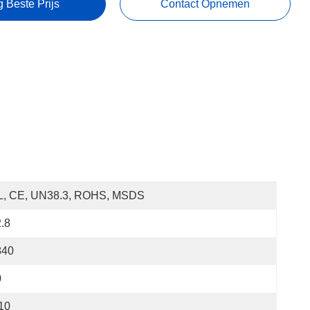
g Beste Prijs
Contact Opnemen
L, CE, UN38.3, ROHS, MSDS
.8
840
0
10