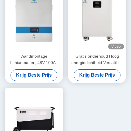
Video
Wandmontage
Gratis onderhoud Hoog
Lithiumbatterij 48V 100Ah
energiedichtheid Versatiliteit
Volle capaciteit Lange cyclus
All-in-one energieopslag
Krijg Beste Prijs
Krijg Beste Prijs
Voor energieopslag
voor thuis