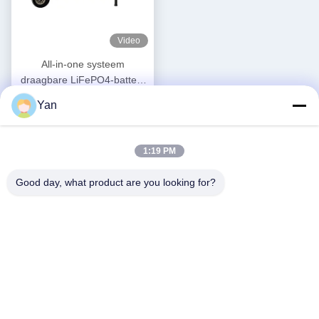
Video
All-in-one systeem
draagbare LiFePO4-batterij
met grote capaciteit voor
Yan
Krijg Beste Prijs
energieopslag in
huishoudens
1:19 PM
Good day, what product are you looking for?
Sociale media