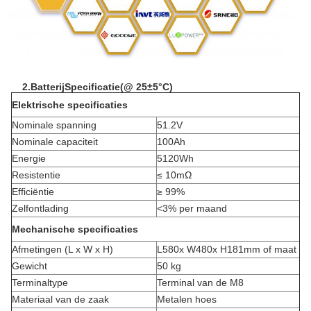
2.
Batterij
Specificatie
(
@ 25±5°C
)
Elektrische specificaties
Nominale spanning
51.2V
Nominale capaciteit
100Ah
Energie
5120Wh
Resistentie
≤ 10mΩ
Efficiëntie
≥ 99%
Zelfontlading
<
3% per maand
Mechanische specificaties
Afmetingen (L x W x H)
L580x W480x H181mm of maat
Gewicht
50 kg
Terminaltype
Terminal van de M8
Materiaal van de zaak
Metalen hoes