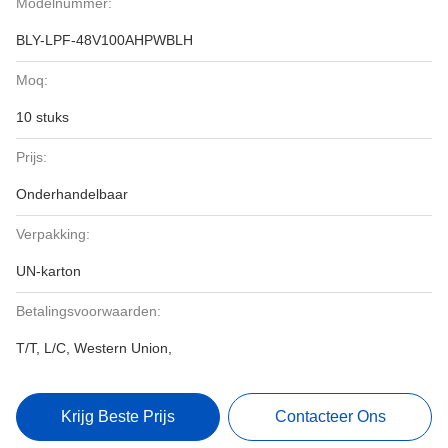
Modelnummer:
BLY-LPF-48V100AHPWBLH
Moq:
10 stuks
Prijs:
Onderhandelbaar
Verpakking:
UN-karton
Betalingsvoorwaarden:
T/T, L/C, Western Union,
Krijg Beste Prijs
Contacteer Ons