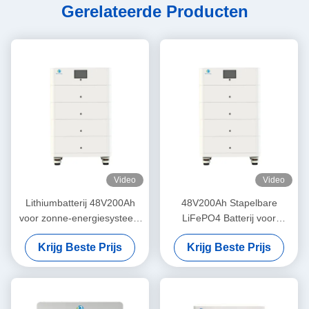
Gerelateerde Producten
Video
Video
Lithiumbatterij 48V200Ah
48V200Ah Stapelbare
voor zonne-energiesysteem
LiFePO4 Batterij voor
met RS485/CAN-
Zonne-energiesysteem met
Krijg Beste Prijs
Krijg Beste Prijs
communicatie en LCD-
RS485/CAN Communicatie
indicatoren
en LCD Indicatoren