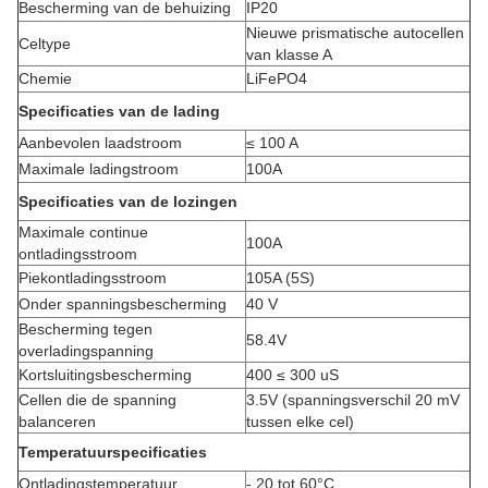
Bescherming van de behuizing
IP20
Nieuwe prismatische autocellen
Celtype
van klasse A
Chemie
LiFePO4
Specificaties van de lading
Aanbevolen laadstroom
≤ 100 A
Maximale ladingstroom
100A
Specificaties van de lozingen
Maximale continue
100A
ontladingsstroom
Piekontladingsstroom
105A (5S)
Onder spanningsbescherming
40 V
Bescherming tegen
58.4V
overladingspanning
Kortsluitingsbescherming
400 ≤ 300 uS
Cellen die de spanning
3.5V (spanningsverschil 20 mV
balanceren
tussen elke cel)
Temperatuurspecificaties
Ontladingstemperatuur
- 20 tot 60
°C