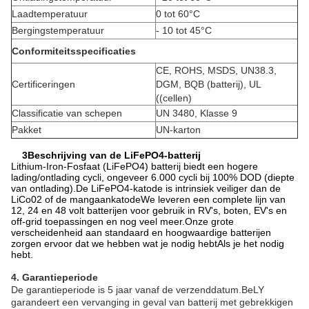
Laadtemperatuur
0 tot 60
°C
Bergingstemperatuur
- 10 tot 45
°C
Conformiteitsspecificaties
CE, ROHS, MSDS, UN38.3,
Certificeringen
DGM, BQB (batterij), UL
((cellen)
Classificatie van schepen
UN 3480, Klasse 9
Pakket
UN-karton
3Beschrijving van de LiFePO4-batterij
Lithium-Iron-Fosfaat (LiFePO4) batterij biedt een hogere
lading/ontlading cycli, ongeveer 6.000 cycli bij 100% DOD (diepte
van ontlading).De LiFePO4-katode is intrinsiek veiliger dan de
LiCo02 of de mangaankatodeWe leveren een complete lijn van
12, 24 en 48 volt batterijen voor gebruik in RV's, boten, EV's en
off-grid toepassingen en nog veel meer.Onze grote
verscheidenheid aan standaard en hoogwaardige batterijen
zorgen ervoor dat we hebben wat je nodig hebtAls je het nodig
hebt.
4. Garantieperiode
De garantieperiode is 5 jaar vanaf de verzenddatum.BeLY
garandeert een vervanging in geval van batterij met gebrekkigen