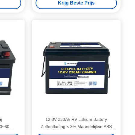
Krijg Beste Prijs
j
12.8V 230Ah RV Lithium Battery
20~60
Zelfontlading < 3% Maandelijkse ABS
reik
Case