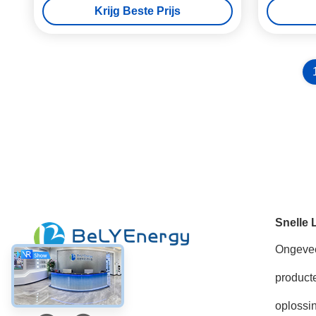
Krijg Beste Prijs
Kampeerautobestelwagen
Snelle 
Ongeve
product
Sociale media
oplossi