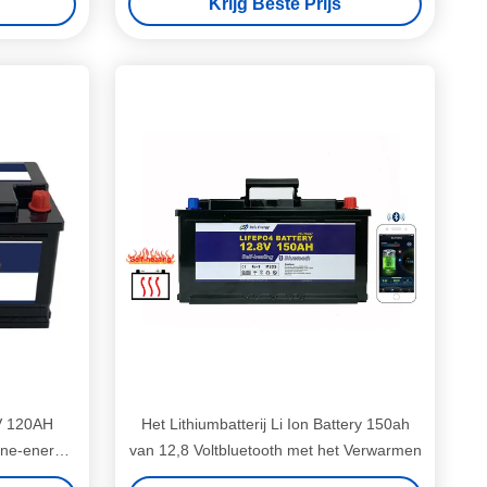
Krijg Beste Prijs
V 120AH
Het Lithiumbatterij Li Ion Battery 150ah
nne-energie
van 12,8 Voltbluetooth met het Verwarmen
isch