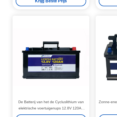
Krijg Beste Prijs
Fo
De Batterij van het de Cycluslithium van
Zonne-ener
elektrische voertuigenups 12.8V 120Ah
het Diepe Zonne Zelf Verwarmen