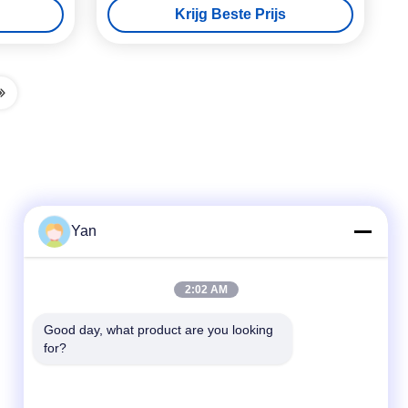
Krijg Beste Prijs
Yan
Snel contact
2:02 AM
Tel.:
Good day, what product are you looking 
for?
86-20-82038494
E-mail
sales@szbely.com