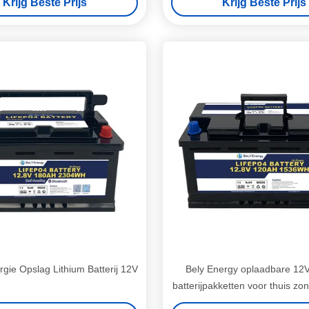
Krijg Beste Prijs
Krijg Beste Prijs
sfaatlevensduur batterij
gie Opslag Lithium Batterij 12V
Bely Energy oplaadbare 12
batterijpakketten voor thuis zo
opslag systeem RV med