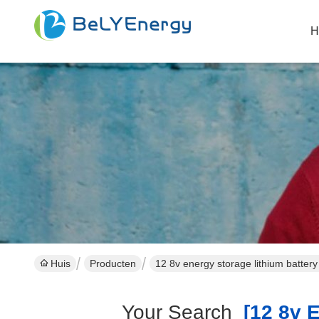
H
Huis
Producten
12 8v energy storage lithium battery
Your Search
[12 8v E