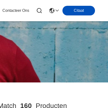
Contacteer Ons
Citaat
atch
160
Producten