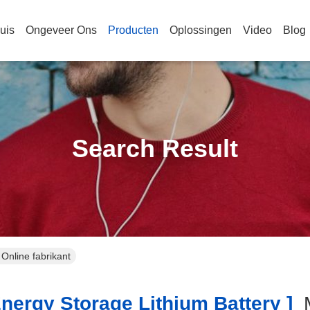
uis
Ongeveer Ons
Producten
Oplossingen
Video
Blog
Search Result
 Online fabrikant
nergy Storage Lithium Battery ]
M