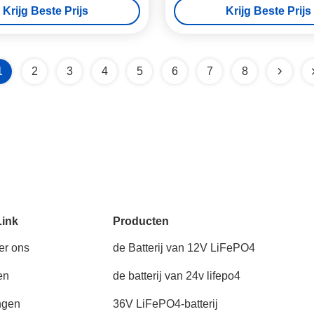
Krijg Beste Prijs
Krijg Beste Prijs
1
2
3
4
5
6
7
8
Link
Producten
er ons
de Batterij van 12V LiFePO4
en
de batterij van 24v lifepo4
ngen
36V LiFePO4-batterij