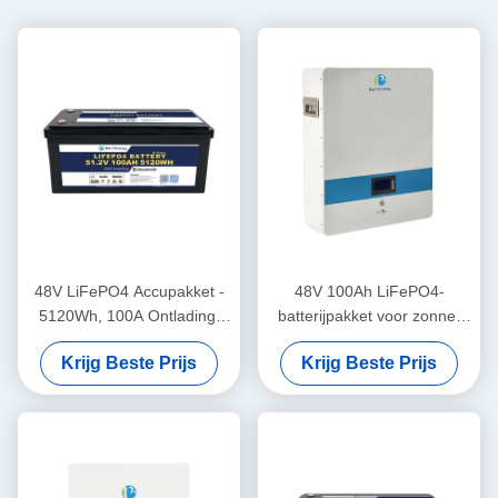
48V LiFePO4 Accupakket -
48V 100Ah LiFePO4-
5120Wh, 100A Ontlading,
batterijpakket voor zonne-
IP65 Behuizing
en off-grid-systemen
Krijg Beste Prijs
Krijg Beste Prijs