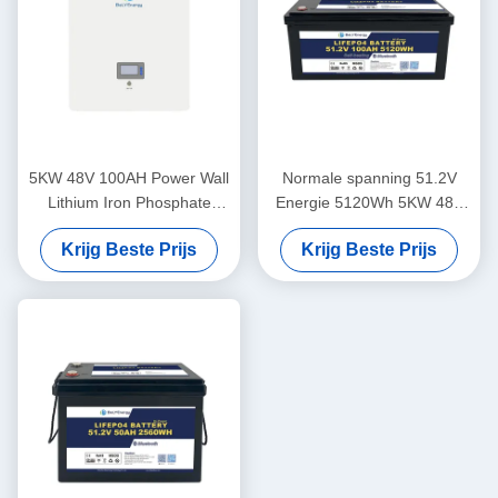
5KW 48V 100AH Power Wall
Normale spanning 51.2V
Lithium Iron Phosphate
Energie 5120Wh 5KW 48V
Battery met Bluetooth
100AH LiFePO4 batterij met
Krijg Beste Prijs
Krijg Beste Prijs
optioneel Bluetooth en
zelfverwarming