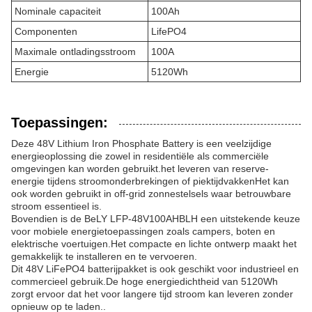
Nominale capaciteit
100Ah
Componenten
LifePO4
Maximale ontladingsstroom
100A
Energie
5120Wh
Toepassingen:
Deze 48V Lithium Iron Phosphate Battery is een veelzijdige
energieoplossing die zowel in residentiële als commerciële
omgevingen kan worden gebruikt.het leveren van reserve-
energie tijdens stroomonderbrekingen of piektijdvakkenHet kan
ook worden gebruikt in off-grid zonnestelsels waar betrouwbare
stroom essentieel is.
Bovendien is de BeLY LFP-48V100AHBLH een uitstekende keuze
voor mobiele energietoepassingen zoals campers, boten en
elektrische voertuigen.Het compacte en lichte ontwerp maakt het
gemakkelijk te installeren en te vervoeren.
Dit 48V LiFePO4 batterijpakket is ook geschikt voor industrieel en
commercieel gebruik.De hoge energiedichtheid van 5120Wh
zorgt ervoor dat het voor langere tijd stroom kan leveren zonder
opnieuw op te laden..