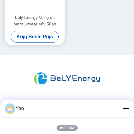
Bely Energy Veilig en
betrouwbaar 48v 50ah
Lifepo4 batterijpakket voor
Krijg Beste Prijs
elektronica
Sociale media
Yan
8:00 AM
Snel contact