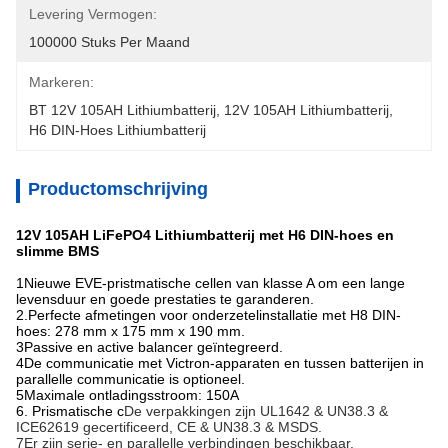
Levering Vermogen:
100000 Stuks Per Maand
Markeren:
BT 12V 105AH Lithiumbatterij
, 
12V 105AH Lithiumbatterij
, 
H6 DIN-Hoes Lithiumbatterij
Productomschrijving
12V 105AH LiFePO4 Lithiumbatterij met H6 DIN-hoes en
slimme BMS
1Nieuwe EVE-pristmatische cellen van klasse A om een lange
levensduur en goede prestaties te garanderen.
2.Perfecte afmetingen voor onderzetelinstallatie met H8 DIN-
hoes: 278 mm x 175 mm x 190 mm.
3Passive en active balancer geïntegreerd.
4De communicatie met Victron-apparaten en tussen batterijen in
parallelle communicatie is optioneel.
5Maximale ontladingsstroom: 150A
6. Prismatische c
De verpakkingen zijn UL1642 & UN38.3 &
ICE62619 gecertificeerd, CE & UN38.3 & MSDS.
7Er zijn serie- en parallelle verbindingen beschikbaar.