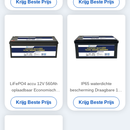
Krijg Beste Prijs
Krijg Beste Prijs
Medical
voor UPS-het Basisstation rv
van de Energieopslag
LiFePO4 accu 12V 560Ah
IP65 waterdichte
oplaadbaar Economisch
bescherming Draagbare 12V
5000 cycli 12v Lifepo4 accu
460Ah LiFePo4 lange
Krijg Beste Prijs
Krijg Beste Prijs
levensduur batterij voor
camper