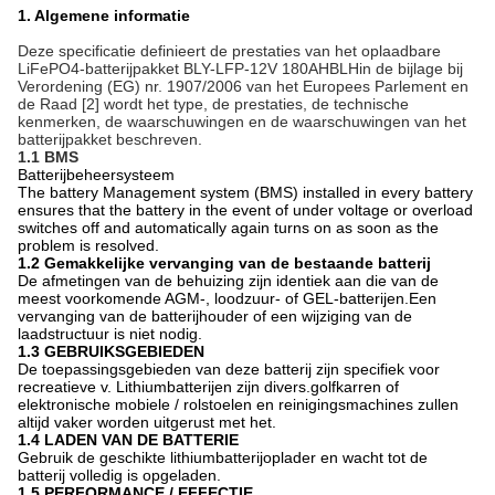
1. Algemene informatie
Deze specificatie definieert de prestaties van het oplaadbare
LiFePO4-batterijpakket BLY-LFP-12V 180AH
BLH
in de bijlage bij
Verordening (EG) nr. 1907/2006 van het Europees Parlement en
de Raad [2] wordt het type, de prestaties, de technische
kenmerken, de waarschuwingen en de waarschuwingen van het
batterijpakket beschreven.
1.1 BMS
Batterijbeheersysteem
The battery Management system (BMS) installed in every battery
ensures that the battery in the event of under voltage or overload
switches off and automatically again turns on as soon as the
problem is resolved.
1.2 Gemakkelijke vervanging van de bestaande batterij
De afmetingen van de behuizing zijn identiek aan die van de
meest voorkomende AGM-, loodzuur- of GEL-batterijen.Een
vervanging van de batterijhouder of een wijziging van de
laadstructuur is niet nodig.
1.3 GEBRUIKSGEBIEDEN
De toepassingsgebieden van deze batterij zijn specifiek voor
recreatieve v. Lithiumbatterijen zijn divers.golfkarren of
elektronische mobiele / rolstoelen en reinigingsmachines zullen
altijd vaker worden uitgerust met het.
1.4 LADEN VAN DE BATTERIE
Gebruik de geschikte lithiumbatterijoplader en wacht tot de
batterij volledig is opgeladen.
1.5 PERFORMANCE / EFFECTIE