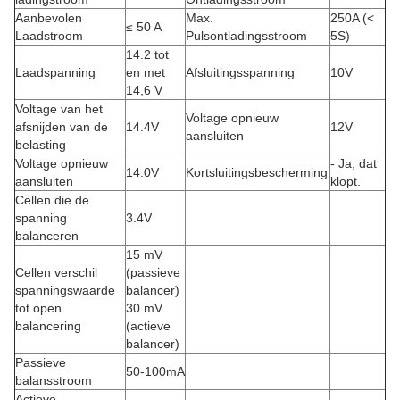
Aanbevolen
Max.
250A (<
≤ 50 A
Laadstroom
Pulsontladingsstroom
5S)
14.2 tot
Laadspanning
en met
Afsluitingsspanning
10V
14,6 V
Voltage van het
Voltage opnieuw
afsnijden van de
14.4V
12V
aansluiten
belasting
Voltage opnieuw
- Ja, dat
14.0V
Kortsluitingsbescherming
aansluiten
klopt.
Cellen die de
spanning
3.4V
balanceren
15 mV
Cellen verschil
(passieve
spanningswaarde
balancer)
tot open
30 mV
balancering
(actieve
balancer)
Passieve
50-100mA
balansstroom
Actieve