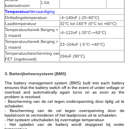
1-5A
balansstroom
Temperatuur
Vervaardiging
Ontladingstemperatuur
-4~140oF (-20~60°C)
Laadtemperatuur
32°C tot 140°F (0°C tot +60°C)
Temperatuurbereik Berging <
-4~122oF (-20°C~+50°C)
1 maand
Temperatuurbereik Berging >
23~104oF (-5°C~+40°C)
1 maand
Temperatuurbescherming van
194oF (90°C)
FET (ingebouwd)
3. Batterijbeheersysteem (BMS)
The battery management system (BMS) built into each battery
ensures that the battery switch off in the event of under voltage or
overload and automatically again turns on as soon as the
problem is resolved.
- Bescherming van de cel tegen onderspanning door tijdig uit te
schakelen.
- Bescherming van de cel tegen overspanning door de
laadstroom te verminderen of het laadproces uit te schakelen.
- Het systeem uitschakelen bij overmatige temperatuur.
- Het opladen van de batterij wordt stopgezet bij onder