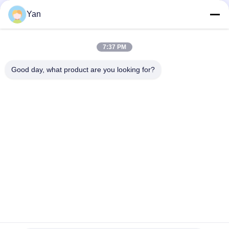
Sociale media
Yan
7:37 PM
Snel contact
Good day, what product are you looking for?
Tel.:
86-20-82038494
E-mail
sales@szbely.com
Adres:
4/F, Gebouw nr. 1, HuaWei KeGu Industry Park, Dalingshan
Town, Dongguan, Guangdong, China. PC: 523000
Privacybeleid
|
Sitemap
De Goede Kwaliteit van China de Batterij van 12V LiFePO4