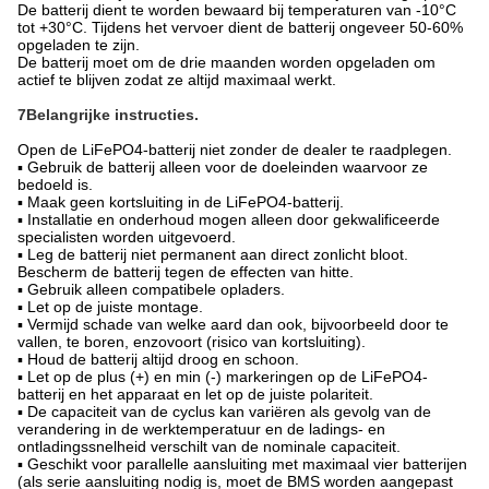
De batterij dient te worden bewaard bij temperaturen van -10°C
tot +30°C. Tijdens het vervoer dient de batterij ongeveer 50-60%
opgeladen te zijn.
De batterij moet om de drie maanden worden opgeladen om
actief te blijven zodat ze altijd maximaal werkt.
7Belangrijke instructies.
Open de LiFePO4-batterij niet zonder de dealer te raadplegen.
▪ Gebruik de batterij alleen voor de doeleinden waarvoor ze
bedoeld is.
▪ Maak geen kortsluiting in de LiFePO4-batterij.
▪ Installatie en onderhoud mogen alleen door gekwalificeerde
specialisten worden uitgevoerd.
▪ Leg de batterij niet permanent aan direct zonlicht bloot.
Bescherm de batterij tegen de effecten van hitte.
▪ Gebruik alleen compatibele opladers.
▪ Let op de juiste montage.
▪ Vermijd schade van welke aard dan ook, bijvoorbeeld door te
vallen, te boren, enzovoort (risico van kortsluiting).
▪ Houd de batterij altijd droog en schoon.
▪ Let op de plus (+) en min (-) markeringen op de LiFePO4-
batterij en het apparaat en let op de juiste polariteit.
▪ De capaciteit van de cyclus kan variëren als gevolg van de
verandering in de werktemperatuur en de ladings- en
ontladingssnelheid verschilt van de nominale capaciteit.
▪ Geschikt voor parallelle aansluiting met maximaal vier batterijen
(als serie aansluiting nodig is, moet de BMS worden aangepast