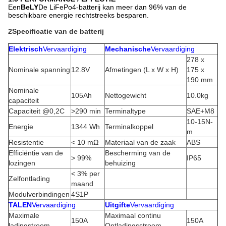
Een
BeLY
De LiFePo4-batterij kan meer dan 96% van de
beschikbare energie rechtstreeks besparen.
2Specificatie van de batterij
Elektrisch
Vervaardiging
Mechanische
Vervaardiging
278 x
Nominale spanning
12.8V
Afmetingen (L x W x H)
175 x
190 mm
Nominale
105Ah
Nettogewicht
10.0kg
capaciteit
Capaciteit @0,2C
>290 min
Terminaltype
SAE+M8
10-15N-
Energie
1344 Wh
Terminalkoppel
m
Resistentie
< 10 mΩ
Materiaal van de zaak
ABS
Efficiëntie van de
Bescherming van de
> 99%
IP65
lozingen
behuizing
< 3% per
Zelfontlading
maand
Modulverbindingen
4S1P
TALEN
Vervaardiging
Uitgifte
Vervaardiging
Maximale
Maximaal continu
150A
150A
ladingstroom
Ontladingsstroom