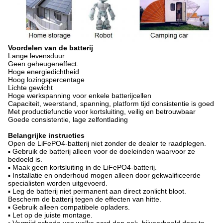
Voordelen van de batterij
Lange levensduur
Geen geheugeneffect.
Hoge energiedichtheid
Hoog lozingspercentage
Lichte gewicht
Hoge werkspanning voor enkele batterijcellen
Capaciteit, weerstand, spanning, platform tijd consistentie is goed
Met productiefunctie voor kortsluiting, veilig en betrouwbaar
Goede consistentie, lage zelfontlading
Belangrijke instructies
Open de LiFePO4-batterij niet zonder de dealer te raadplegen.
▪ Gebruik de batterij alleen voor de doeleinden waarvoor ze
bedoeld is.
▪ Maak geen kortsluiting in de LiFePO4-batterij.
▪ Installatie en onderhoud mogen alleen door gekwalificeerde
specialisten worden uitgevoerd.
▪ Leg de batterij niet permanent aan direct zonlicht bloot.
Bescherm de batterij tegen de effecten van hitte.
▪ Gebruik alleen compatibele opladers.
▪ Let op de juiste montage.
▪ Vermijd schade van welke aard dan ook, bijvoorbeeld door te