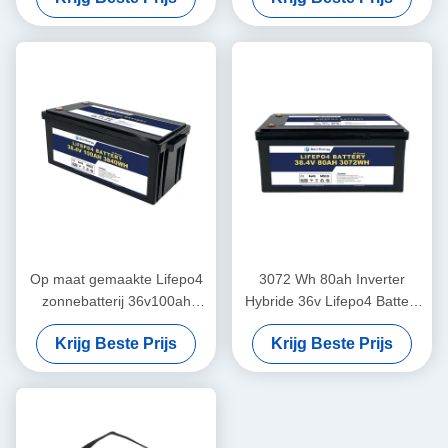
Op maat gemaakte Lifepo4
3072 Wh 80ah Inverter
zonnebatterij 36v100ah
Hybride 36v Lifepo4 Batterij
3840Wh Voor energieopslag
voor boten
Krijg Beste Prijs
Krijg Beste Prijs
thuisgebruik