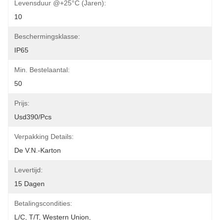
Levensduur @+25°C (jaren):
10
Beschermingsklasse:
IP65
Min. Bestelaantal:
50
Prijs:
Usd390/pcs
Verpakking Details:
De V.N.-Karton
Levertijd:
15 Dagen
Betalingscondities:
L/C, T/T, Western Union, 