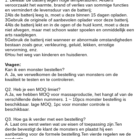
veroorzaakt het warmte, brand of verlies van sommige functies
en vermindert de levensduur van de batterij;
2Als de batterij leeg is, moet u deze binnen 15 dagen opladen.
3Gebruik de originele of aanbevolen oplader voor deze batterij.
4Als de batterij lekt en in de ogen of de huid komt, moet u deze
niet afvegen, maar met schoon water spoelen en onmiddellijk een
arts raadplegen.
5Gebruik de batterij niet wanneer er abnormale omstandigheden
bestaan zoals geur, verkleuring, geluid, lekken, ernstige
vervorming, enz.
6Hou het weg van kinderen en huisdieren.
Vragen:
Kan ik een monster bestellen?
A. Ja, we verwelkomen de bestelling van monsters om de
kwaliteit te testen en te controleren.
Q2. Heb je een MOQ limiet?
A.Ja, we hebben MOQ voor massaproductie, het hangt af van de
verschillende delen nummers. 1 ~ 10pcs monster bestelling is
beschikbaar. lage MOQ, 1pc voor monster controle is
beschikbaar.
Q3. Hoe ga ik verder met een bestelling?
A. Laat ons eerst weten wat uw eisen of toepassing zijn.Ten
derde bevestigt de klant de monsters en plaatst hij een
aanbetaling voor de formele bestelling.Ten vierde regelen we de
productie.