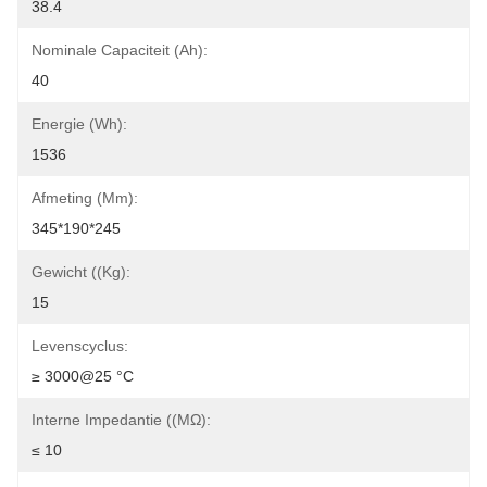
38.4
Nominale Capaciteit (Ah):
40
Energie (Wh):
1536
Afmeting (mm):
345*190*245
Gewicht ((kg):
15
Levenscyclus:
≥ 3000@25 °C
Interne Impedantie ((mΩ):
≤ 10