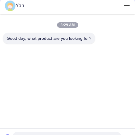
Sociale media
Yan
3:29 AM
Snel contact
Good day, what product are you looking for?
Tel.:
86-20-82038494
E-mail
sales@szbely.com
Adres:
4/F, Gebouw nr. 1, HuaWei KeGu Industry Park, Dalingshan
Town, Dongguan, Guangdong, China. PC: 523000
Privacybeleid
|
Sitemap
De Goede Kwaliteit van China de Batterij van 12V LiFePO4
Leverancier. Copyright © 2021-2026 Shenzhen Bely Energy