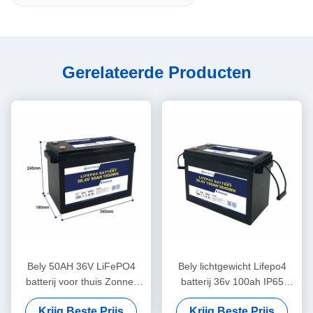
Gerelateerde Producten
Bely 50AH 36V LiFePO4
Bely lichtgewicht Lifepo4
batterij voor thuis Zonne-
batterij 36v 100ah IP65
energie opslag systeem
bescherming voor
Krijg Beste Prijs
Krijg Beste Prijs
boten Onderzeeër
consumentenelektronica