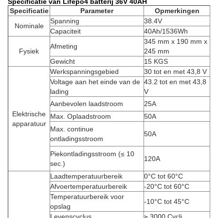
Specificatie van Lifepo4 batterij 36V 40AH
Specificatie
Parameter
Opmerkingen
Spanning
38.4V
Nominale
Capaciteit
40Ah/1536Wh
345 mm x 190 mm x
Afmeting
Fysiek
245 mm
Gewicht
15 KGS
Werkspanningsgebied
30 tot en met 43,8 V
Voltage aan het einde van de
43.2 tot en met 43,8
lading
V
Aanbevolen laadstroom
25A
Elektrische
Max. Oplaadstroom
50A
apparatuur
Max. continue
50A
ontladingsstroom
Piekontladingsstroom (≤ 10
120A
sec.)
Laadtemperatuurbereik
0°C tot 60°C
Afvoertemperatuurbereik
-20°C tot 60°C
Temperatuurbereik voor
-10°C tot 45°C
opslag
Levenscyclus
≥ 3000 Cycli