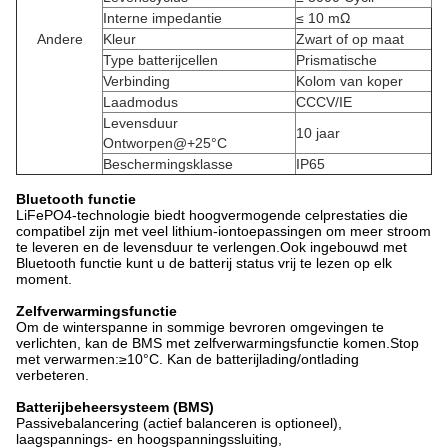
Interne impedantie
≤ 10 mΩ
Andere
Kleur
Zwart of op maat
Type batterijcellen
Prismatische
Verbinding
Kolom van koper
Laadmodus
CCCV/IE
Levensduur
10 jaar
Ontworpen@+25°C
Beschermingsklasse
IP65
Bluetooth functie
LiFePO4-technologie biedt hoogvermogende celprestaties die
compatibel zijn met veel lithium-iontoepassingen om meer stroom
te leveren en de levensduur te verlengen.Ook ingebouwd met
Bluetooth functie kunt u de batterij status vrij te lezen op elk
moment.
Zelfverwarmingsfunctie
Om de winterspanne in sommige bevroren omgevingen te
verlichten, kan de BMS met zelfverwarmingsfunctie komen.Stop
met verwarmen:≥10°C. Kan de batterijlading/ontlading
verbeteren.
Batterijbeheersysteem (BMS)
Passivebalancering (actief balanceren is optioneel),
laagspannings- en hoogspanningssluiting,