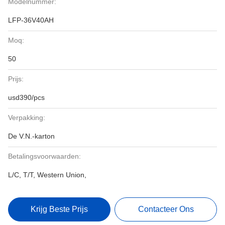
Modelnummer:
LFP-36V40AH
Moq:
50
Prijs:
usd390/pcs
Verpakking:
De V.N.-karton
Betalingsvoorwaarden:
L/C, T/T, Western Union,
Krijg Beste Prijs
Contacteer Ons