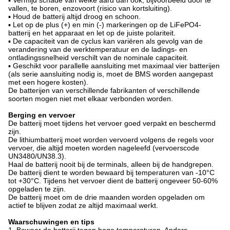
vallen, te boren, enzovoort (risico van kortsluiting).
▪ Houd de batterij altijd droog en schoon.
▪ Let op de plus (+) en min (-) markeringen op de LiFePO4-
batterij en het apparaat en let op de juiste polariteit.
▪ De capaciteit van de cyclus kan variëren als gevolg van de
verandering van de werktemperatuur en de ladings- en
ontladingssnelheid verschilt van de nominale capaciteit.
▪ Geschikt voor parallelle aansluiting met maximaal vier batterijen
(als serie aansluiting nodig is, moet de BMS worden aangepast
met een hogere kosten).
De batterijen van verschillende fabrikanten of verschillende
soorten mogen niet met elkaar verbonden worden.
Berging en vervoer
De batterij moet tijdens het vervoer goed verpakt en beschermd
zijn.
De lithiumbatterij moet worden vervoerd volgens de regels voor
vervoer, die altijd moeten worden nageleefd (vervoerscode
UN3480/UN38.3).
Haal de batterij nooit bij de terminals, alleen bij de handgrepen.
De batterij dient te worden bewaard bij temperaturen van -10°C
tot +30°C. Tijdens het vervoer dient de batterij ongeveer 50-60%
opgeladen te zijn.
De batterij moet om de drie maanden worden opgeladen om
actief te blijven zodat ze altijd maximaal werkt.
Waarschuwingen en tips
1. Bewaar de batterij tegen hoge temperaturen. Anders