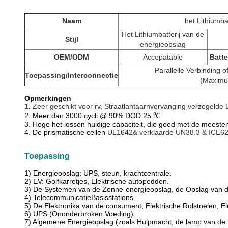
Naam
het Lithiumba
Het Lithiumbatterij van de
Stijl
energieopslag
OEM/ODM
Accepatable
Batte
Parallelle Verbinding 
Toepassing/Interconnectie
(Maximu
Opmerkingen
1.
Zeer geschikt voor
rv, Straatlantaarnvervanging verzegelde 
2.
Meer dan 3000 cycli @ 90% DOD 25 ℃
3. Hoge het lossen huidige capaciteit, die goed met de meest
4. De prismatische cellen
UL1642& verklaarde UN38.3 & ICE62
Toepassing
1)
Energieopslag: UPS, steun, krachtcentrale.
2) EV: Golfkarretjes, Elektrische autopedden.
3) De Systemen van de Zonne-energieopslag, de Opslag van d
4) TelecommunicatieBasisstations.
5) De Elektronika van de consument, Elektrische Rolstoelen, 
6) UPS (Ononderbroken Voeding).
7) Algemene Energieopslag (zoals Hulpmacht, de lamp van de M