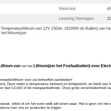
Materiaal:
(A
Levering Vermogen:
1
ge Temperatuurlithium van 12V 150ah
, 
1920Wh de Batterij van he
het lithiumijzer
Lithium van
Lithiumijzer het Fosfaatbatterij voor Ele
het het
restatieslithium voor uw behoeften aanbieden!
tterij. Deze reeks is temperatuur bestand en lichtgewicht, en biedt een 
iliger dan LiCo02 of de mangaankathode. Onze grote verscheidenheid va
tzak, etiket of om het even welk wilt tonen waar. Het is geen om het
ions over ons en producten te krijgen.