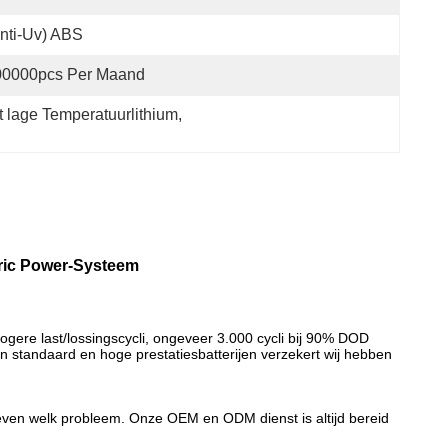
nti-Uv) ABS
00000pcs Per Maand
t lage Temperatuurlithium
, 
ctric Power-Systeem
hogere last/lossingscycli, ongeveer 3.000 cycli bij 90% DOD
n standaard en hoge prestatiesbatterijen verzekert wij hebben
 even welk probleem. Onze OEM en ODM dienst is altijd bereid