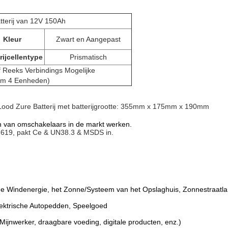
tterij van 12V 150Ah
Kleur
Zwart en Aangepast
rijcellentype
Prismatisch
of Reeks Verbindings Mogelijke
m 4 Eenheden)
Lood Zure Batterij
met batterijgrootte: 355mm x 175mm x 190mm
en van omschakelaars in de markt werken.
619, pakt Ce & UN38.3 & MSDS in.
e Windenergie, het Zonne/Systeem van het Opslaghuis, Zonnestraatla
Elektrische Autopedden, Speelgoed
ijnwerker, draagbare voeding, digitale producten, enz.)