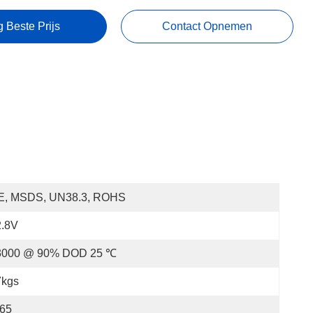
g Beste Prijs
Contact Opnemen
E, MSDS, UN38.3, ROHS
2.8V
3000 @ 90% DOD 25 ℃
7kgs
P65