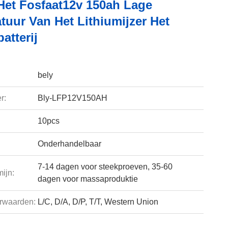
Het Fosfaat12v 150ah Lage
tuur Van Het Lithiumijzer Het
atterij
bely
r:
Bly-LFP12V150AH
10pcs
Onderhandelbaar
7-14 dagen voor steekproeven, 35-60
ijn:
dagen voor massaproduktie
rwaarden:
L/C, D/A, D/P, T/T, Western Union