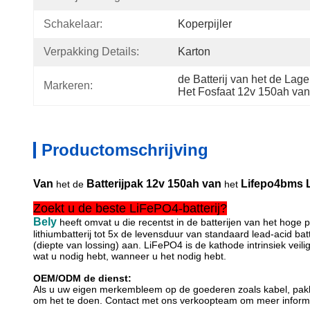
Schakelaar:
Koperpijler
Verpakking Details:
Karton
de Batterij van het de La
Markeren:
Het Fosfaat 12v 150ah van 
Productomschrijving
Van
Batterijpak
12v 150ah van
Lifepo4bms
het de
het
Zoekt u de beste LiFePO4-batterij?
Bely
heeft omvat u die recentst in de batterijen van
het
hoge p
lithiumbatterij tot 5x de levensduur van standaard lead-acid ba
(diepte van lossing) aan. LiFePO4 is de kathode intrinsiek ve
wat u nodig hebt, wanneer u het nodig hebt.
OEM/ODM de dienst:
Als u uw eigen merkembleem op de goederen zoals kabel, pakke
om het te doen. Contact met ons verkoopteam om meer informat