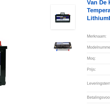
Van De 
Tempera
Lithiumb
Merknaam:
Modelnumme
Moq:
Prijs:
Leveringsterm
Betalingsvoo