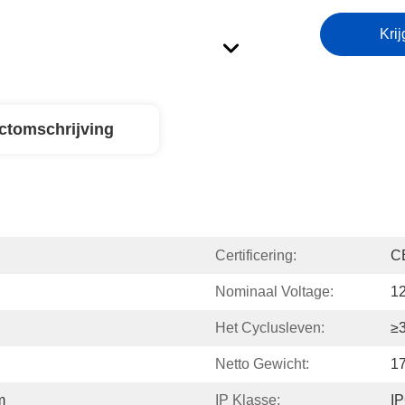
Krij
ctomschrijving
Certificering:
C
Nominaal Voltage:
1
Het Cyclusleven:
≥
Netto Gewicht:
1
m
IP Klasse:
I