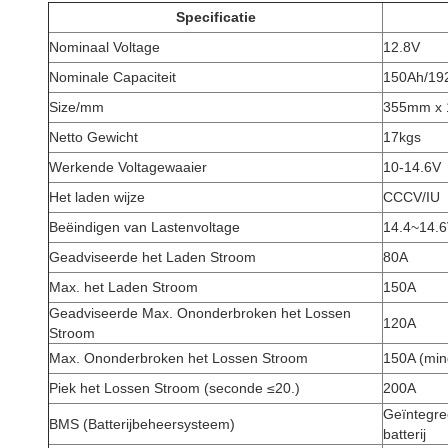
Specificatie
Nominaal Voltage
12.8V
Nominale Capaciteit
150Ah/1
Size/mm
355mm x
Netto Gewicht
17kgs
Werkende Voltagewaaier
10-14.6V
Het laden wijze
CCCV/IU
Beëindigen van Lastenvoltage
14.4~14.
Geadviseerde het Laden Stroom
80A
Max. het Laden Stroom
150A
Geadviseerde Max. Ononderbroken het Lossen
120A
Stroom
Max. Ononderbroken het Lossen Stroom
150A (min
Piek het Lossen Stroom (seconde ≤20.)
200A
Geïntegre
BMS (Batterijbeheersysteem)
batterij