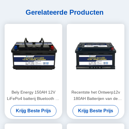
Gerelateerde Producten
Bely Energy 150AH 12V
Recentste het Ontwerp12v
LiFePo4 batterij Bluetooth en
180AH Batterijen van de
zelfverwarming voor Yachit
Belyenergie voor Bluetooth
Krijg Beste Prijs
Krijg Beste Prijs
Medical
voor UPS-het Basisstation rv
van de Energieopslag