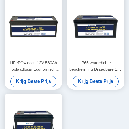
LiFePO4 accu 12V 560Ah
IP65 waterdichte
oplaadbaar Economisch
bescherming Draagbare 12V
5000 cycli 12v Lifepo4 accu
460Ah LiFePo4 lange
Krijg Beste Prijs
Krijg Beste Prijs
levensduur batterij voor
camper