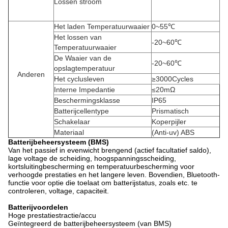
Lossen stroom
Het laden Temperatuurwaaier
0~55℃
Het lossen van
-20~60℃
Temperatuurwaaier
De Waaier van de
-20~60℃
opslagtemperatuur
Anderen
Het cyclusleven
≥3000Cycles
Interne Impedantie
≤20mΩ
Beschermingsklasse
IP65
Batterijcellentype
Prismatisch
Schakelaar
Koperpijler
Materiaal
(Anti-uv) ABS
Batterijbeheersysteem (BMS)
Van het passief in evenwicht brengend (actief facultatief saldo),
lage voltage de scheiding, hoogspanningsscheiding,
kortsluitingbescherming en temperatuurbescherming voor
verhoogde prestaties en het langere leven. Bovendien, Bluetooth-
functie voor optie die toelaat om batterijstatus, zoals etc. te
controleren, voltage, capaciteit.
Batterijvoordelen
Hoge prestatiestractie/accu
Geïntegreerd de batterijbeheersysteem (van BMS)