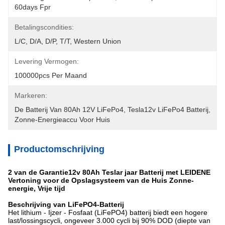
60days Fpr
Betalingscondities:
L/C, D/A, D/P, T/T, Western Union
Levering Vermogen:
100000pcs Per Maand
Markeren:
De Batterij Van 80Ah 12V LiFePo4
, 
Tesla12v LiFePo4 Batterij
, 
Zonne-Energieaccu Voor Huis
Productomschrijving
2 van de Garantie12v 80Ah Teslar jaar Batterij met LEIDENE
Vertoning voor de Opslagsysteem van de Huis Zonne-
energie, Vrije tijd
Beschrijving van LiFePO4-Batterij
Het lithium - Ijzer - Fosfaat (LiFePO4) batterij biedt een hogere
last/lossingscycli, ongeveer 3.000 cycli bij 90% DOD (diepte van