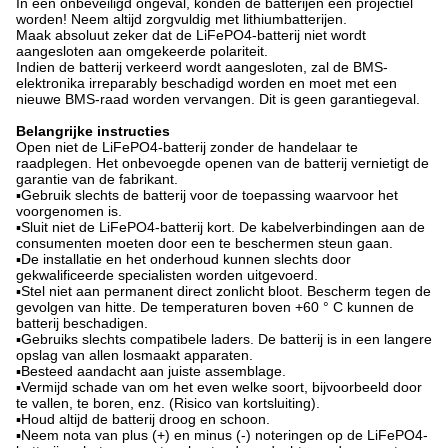
In een onbeveiligd ongeval, konden de batterijen een projectiel
worden! Neem altijd zorgvuldig met lithiumbatterijen.
Maak absoluut zeker dat de LiFePO4-batterij niet wordt
aangesloten aan omgekeerde polariteit.
Indien de batterij verkeerd wordt aangesloten, zal de BMS-
elektronika irreparably beschadigd worden en moet met een
nieuwe BMS-raad worden vervangen. Dit is geen garantiegeval.
Belangrijke instructies
Open niet de LiFePO4-batterij zonder de handelaar te
raadplegen. Het onbevoegde openen van de batterij vernietigt de
garantie van de fabrikant.
▪Gebruik slechts de batterij voor de toepassing waarvoor het
voorgenomen is.
▪Sluit niet de LiFePO4-batterij kort. De kabelverbindingen aan de
consumenten moeten door een te beschermen steun gaan.
▪De installatie en het onderhoud kunnen slechts door
gekwalificeerde specialisten worden uitgevoerd.
▪Stel niet aan permanent direct zonlicht bloot. Bescherm tegen de
gevolgen van hitte. De temperaturen boven +60 ° C kunnen de
batterij beschadigen.
▪Gebruiks slechts compatibele laders. De batterij is in een langere
opslag van allen losmaakt apparaten.
▪Besteed aandacht aan juiste assemblage.
▪Vermijd schade van om het even welke soort, bijvoorbeeld door
te vallen, te boren, enz. (Risico van kortsluiting).
▪Houd altijd de batterij droog en schoon.
▪Neem nota van plus (+) en minus (-) noteringen op de LiFePO4-