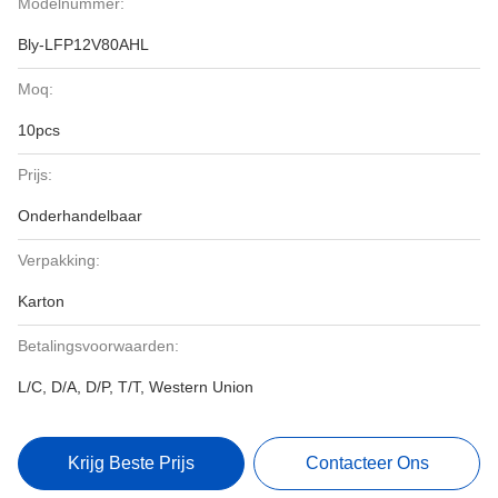
Modelnummer:
Bly-LFP12V80AHL
Moq:
10pcs
Prijs:
Onderhandelbaar
Verpakking:
Karton
Betalingsvoorwaarden:
L/C, D/A, D/P, T/T, Western Union
Krijg Beste Prijs
Contacteer Ons