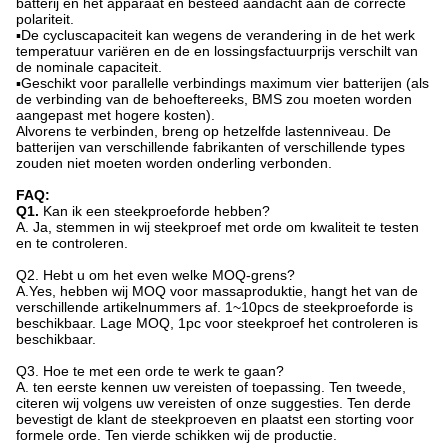
batterij en het apparaat en besteed aandacht aan de correcte
polariteit.
▪De cycluscapaciteit kan wegens de verandering in de het werk
temperatuur variëren en de en lossingsfactuurprijs verschilt van
de nominale capaciteit.
▪Geschikt voor parallelle verbindings maximum vier batterijen (als
de verbinding van de behoeftereeks, BMS zou moeten worden
aangepast met hogere kosten).
Alvorens te verbinden, breng op hetzelfde lastenniveau. De
batterijen van verschillende fabrikanten of verschillende types
zouden niet moeten worden onderling verbonden.
FAQ:
Q1.
Kan ik een steekproeforde hebben?
A. Ja, stemmen in wij steekproef met orde om kwaliteit te testen
en te controleren.
Q2.
Hebt u om het even welke MOQ-grens?
A.Yes, hebben wij MOQ voor massaproduktie, hangt het van de
verschillende artikelnummers af. 1~10pcs de steekproeforde is
beschikbaar. Lage MOQ, 1pc voor steekproef het controleren is
beschikbaar.
Q3. Hoe te met een orde te werk te gaan?
A. ten eerste kennen uw vereisten of toepassing. Ten tweede,
citeren wij volgens uw vereisten of onze suggesties. Ten derde
bevestigt de klant de steekproeven en plaatst een storting voor
formele orde. Ten vierde schikken wij de productie.