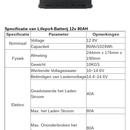
Specificatie van Lifepo4-Batterij 12v 80AH
Specificatie
Parameter
Opmerkingen
Voltage
12.8V
Nominaal
Capaciteit
80Ah/1024Wh
244mm x 176mm x
Afmeting
Fysiek
190mm
Gewicht
10KGS
Werkende Voltagewaaier
10~14.6V
Beëindigen van Lastenvoltage
14.4~14.6V
Geadviseerde het Laden
40A
Stroom
Elektro
Max. het Laden Stroom
80A
Max. Ononderbroken het
80A