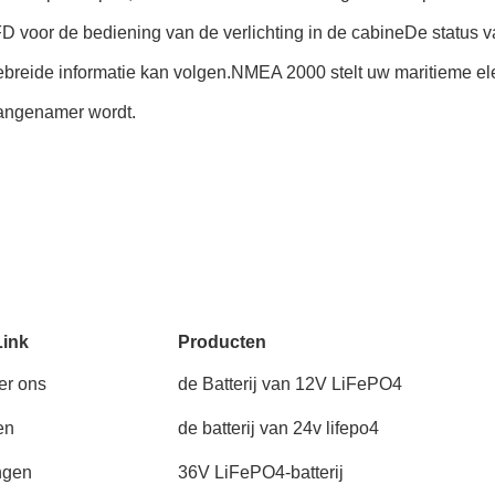
oor de bediening van de verlichting in de cabineDe status van
reide informatie kan volgen.NMEA 2000 stelt uw maritieme elektr
 aangenamer wordt.
Link
Producten
er ons
de Batterij van 12V LiFePO4
en
de batterij van 24v lifepo4
ngen
36V LiFePO4-batterij