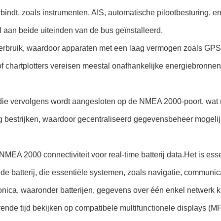
bindt, zoals instrumenten, AIS, automatische pilootbesturing, en
al aan beide uiteinden van de bus geïnstalleerd.
rbruik, waardoor apparaten met een laag vermogen zoals GPS-
chartplotters vereisen meestal onafhankelijke energiebronnen
e vervolgens wordt aangesloten op de NMEA 2000-poort, wat r
ig bestrijken, waardoor gecentraliseerd gegevensbeheer mogelijk
t NMEA 2000 connectiviteit voor real-time batterij data.Het is es
e batterij, die essentiële systemen, zoals navigatie, communic
onica, waaronder batterijen, gegevens over één enkel netwerk 
erende tijd bekijken op compatibele multifunctionele displays