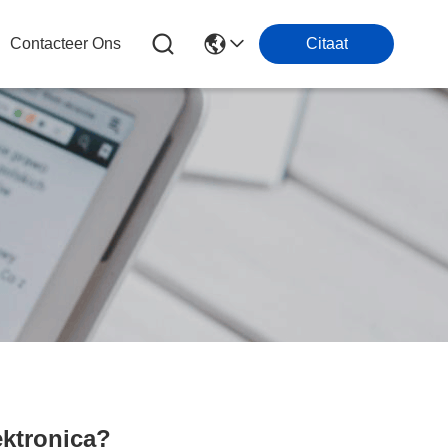
Contacteer Ons
Citaat
ektronica?