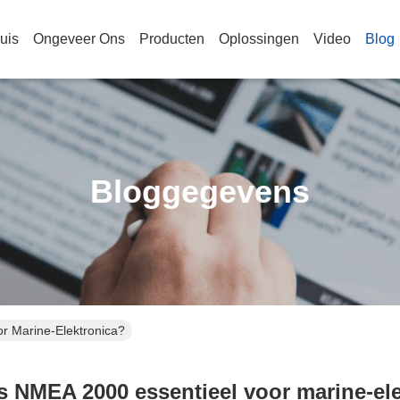
uis
Ongeveer Ons
Producten
Oplossingen
Video
Blog
Bloggegevens
r Marine-Elektronica?
 NMEA 2000 essentieel voor marine-el