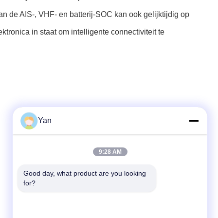
 de AIS-, VHF- en batterij-SOC kan ook gelijktijdig op
onica in staat om intelligente connectiviteit te
Yan
Snel contact
9:28 AM
Tel.:
Good day, what product are you looking 
for?
86-20-82038494
E-mail
sales@szbely.com